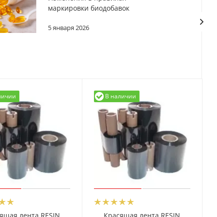
маркировки биодобавок
5 января 2026
личии
В наличии
ящая лента RESIN
Красящая лента RESIN