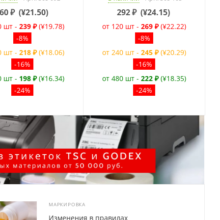
60
₽
(
¥21.50
)
292
₽
(
¥24.15
)
0 шт -
239 ₽
(¥19.78)
от 120 шт -
269 ₽
(¥22.22)
-8%
-8%
0 шт -
218 ₽
(¥18.06)
от 240 шт -
245 ₽
(¥20.29)
-16%
-16%
0 шт -
198 ₽
(¥16.34)
от 480 шт -
222 ₽
(¥18.35)
-24%
-24%
МАРКИРОВКА
Изменения в правилах