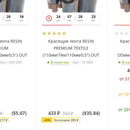
28
44
18
24
07
28
44
23
мин
сек
шт
дн
час
мин
сек
шт
ента RESIN
Красящая лента RESIN
Крас
MIUM
PREMIUM TEXTILE
0мм/0,5") OUT
(110мм/74м/110мм/0,5") OUT
(35мм
Арт.: 365 056
Арт.: 74 409
В наличии
В н
4
от 51
от 10
от 20
(
$5.07
)
433
₽
(
¥35.84
)
₽
722
₽
277
₽
-
40
%
Экономия
289
₽