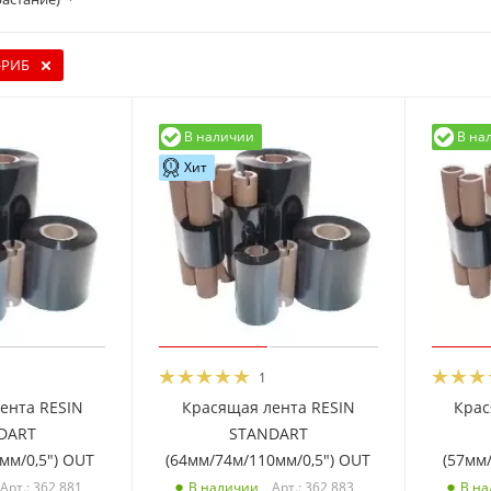
-РИБ
В наличии
В на
Хит
1
ента RESIN
Красящая лента RESIN
Крас
DART
STANDART
мм/0,5") OUT
(64мм/74м/110мм/0,5") OUT
(57мм
Арт.: 362 881
Арт.: 362 883
В наличии
В н