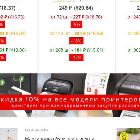
¥18.37
)
249
₽
(
¥20.64
)
2
02 ₽
(¥16.70)
от 72 шт -
227 ₽
(¥18.76)
от 24
9%
-9%
82 ₽
(¥15.03)
от 144 шт -
204 ₽
(¥16.88)
от 48
8%
-18%
61 ₽
(¥13.36)
от 288 шт -
181 ₽
(¥15.01)
от 96
7%
-27%
МАРКИРОВКА
Маркировка обуви, шин, воды и