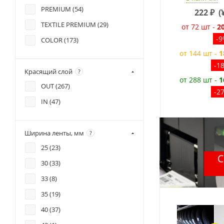
PREMIUM (
54
)
222
₽
(
TEXTILE PREMIUM (
29
)
от 72 шт -
2
-
COLOR (
173
)
от 144 шт -
1
-1
Красящий слой
?
от 288 шт -
1
OUT (
267
)
-2
IN (
47
)
Ширина ленты, мм
?
25 (
23
)
30 (
33
)
33 (
8
)
35 (
19
)
40 (
37
)