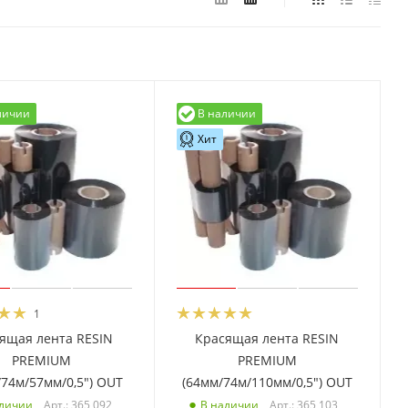
личии
В наличии
Хит
1
ящая лента RESIN
Красящая лента RESIN
PREMIUM
PREMIUM
/74м/57мм/0,5") OUT
(64мм/74м/110мм/0,5") OUT
Арт.: 365 092
Арт.: 365 103
аличии
В наличии