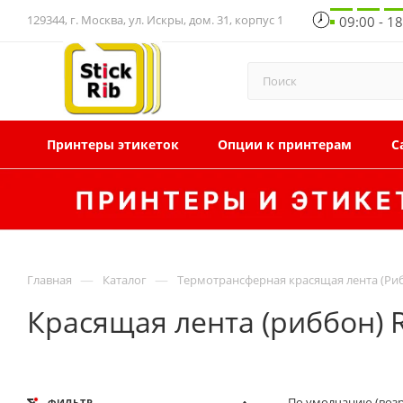
129344, г. Москва, ул. Искры, дом. 31, корпус 1
09:00 - 1
Принтеры этикеток
Опции к принтерам
С
—
—
Главная
Каталог
Термотрансферная красящая лента (Ри
Красящая лента (риббон) R
По умолчанию (воз
ФИЛЬТР