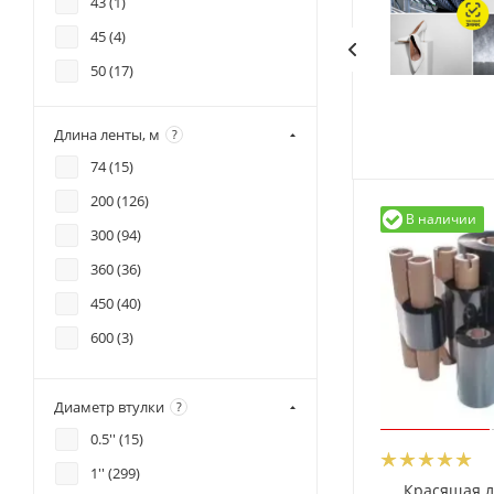
43 (
1
)
45 (
4
)
50 (
17
)
57 (
3
)
Длина ленты, м
?
60 (
43
)
74 (
15
)
63 (
1
)
200 (
126
)
64 (
3
)
В наличии
300 (
94
)
70 (
8
)
360 (
36
)
75 (
6
)
450 (
40
)
80 (
14
)
600 (
3
)
81 (
1
)
84 (
1
)
Диаметр втулки
?
90 (
4
)
0.5'' (
15
)
100 (
1
)
1'' (
299
)
102 (
20
)
Красящая л