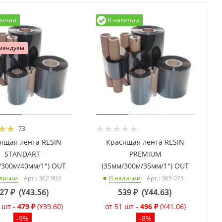
личии
В наличии
мендуем
73
ящая лента RESIN
Красящая лента RESIN
STANDART
PREMIUM
/300м/40мм/1") OUT
(35мм/300м/35мм/1") OUT
Арт.: 362 903
Арт.: 365 075
аличии
В наличии
27
₽
(
¥43.56
)
539
₽
(
¥44.63
)
 шт -
479 ₽
(¥39.60)
от 51 шт -
496 ₽
(¥41.06)
-9%
-8%