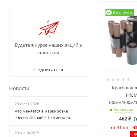
Тёмно-синий (
7
)
В наличии
Темно-фиолетовый (
6
)
Фиолетовый (
7
)
Будьте в курсе наших акций и
новостей
Подписаться
Красящая л
Новости
PRE
(30мм/300м/
29 июля 2026
В наличии
Что меняется в маркировке
“Честный знак” с 1-го августа
462
₽
(
от 31 шт -
4
29 июня 2026
-