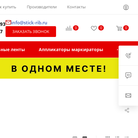
к купить
Производители
Контакты
info@stick-rib.ru
-93
0
0
0
97
ЗАКАЗАТЬ ЗВОНОК
ьные ленты
Аппликаторы маркираторы