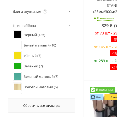
103 (
4
)
STAN
(25мм/300м/
Длина втулки, мм
?
104 (
1
)
В наличии
110 (
43
)
329
₽
(
Цвет риббона
130 (
4
)
от 73 шт -
2
Чёрный (
135
)
140 (
2
)
-
Белый матовый (
10
)
156 (
4
)
от 145 шт -
2
-1
160 (
4
)
Жёлтый (
7
)
от 289 шт -
2
170 (
2
)
Зелёный (
7
)
-2
178 (
2
)
Зеленый матовый (
7
)
220 (
1
)
Золотой матовый (
5
)
В наличии
Хит
Акц
Золотой металл (
18
)
Сбросить все фильтры
Коричневый (
7
)