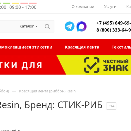
О компании
Услуги
Ка
8:00
09:00 - 17:00
+7 (495) 649-69
Каталог
8 (800) 333-64-
амоклеящиеся этикетки
Красящая лента
Текстил
—
ббон)
Красящая лента (риббон) Resin
esin, Бренд: СТИК-РИБ
314
растание)