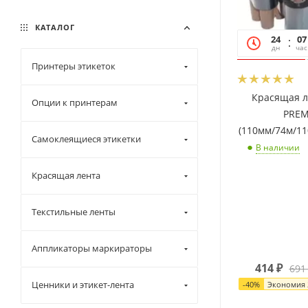
Красный матовый (
7
)
КАТАЛОГ
Красный металл (
12
)
24
07
дн
час
Оранжевый (
7
)
Принтеры этикеток
Розовое золото (
7
)
Красящая л
Опции к принтерам
Розовый (
7
)
PRE
(110мм/74м/11
Самоклеящиеся этикетки
Светло-розовый (
7
)
В наличии
Светло-синий (
7
)
Красящая лента
Серебряный матовый (
10
)
Текстильные ленты
Серебряный металл (
8
)
Аппликаторы маркираторы
Серый (
7
)
414
₽
691
Синий матовый (
7
)
Ценники и этикет-лента
-
40
%
Экономия
Синий металл (
12
)