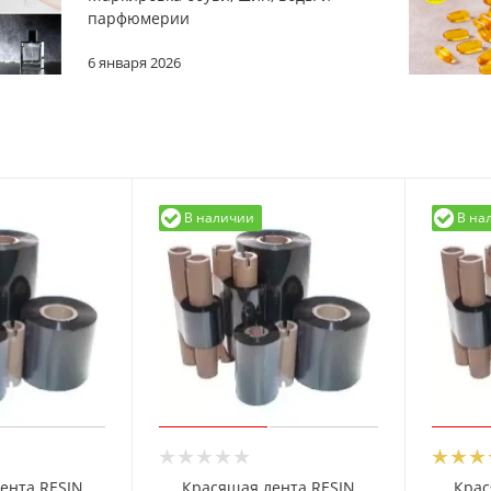
парфюмерии
6 января 2026
В наличии
В на
ента RESIN
Красящая лента RESIN
Крас