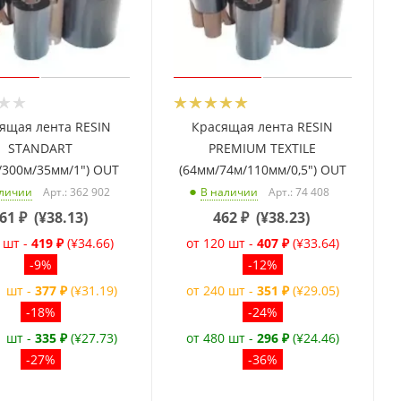
ящая лента RESIN
Красящая лента RESIN
STANDART
PREMIUM TEXTILE
/300м/35мм/1") OUT
(64мм/74м/110мм/0,5") OUT
Арт.: 362 902
Арт.: 74 408
аличии
В наличии
61
₽
(
¥38.13
)
462
₽
(
¥38.23
)
 шт -
419 ₽
(¥34.66)
от 120 шт -
407 ₽
(¥33.64)
-9%
-12%
1 шт -
377 ₽
(¥31.19)
от 240 шт -
351 ₽
(¥29.05)
-18%
-24%
1 шт -
335 ₽
(¥27.73)
от 480 шт -
296 ₽
(¥24.46)
-27%
-36%