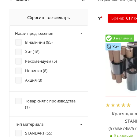
Сбросить все фильтры
Бренд:
СТИК
Наши предложения
В наличии
В наличии (
85
)
Хит
Хит (
18
)
Рекомендуем (
5
)
Новинка (
8
)
Акция (
3
)
Товар снят с производства
(
1
)
Красящая л
STAN
Тип материала
(57мм/74м/57
STANDART (
55
)
В наличии