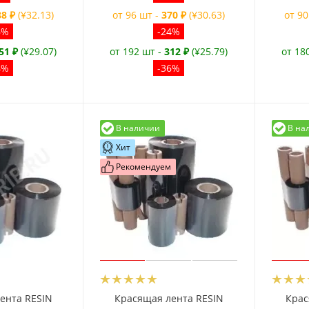
88 ₽
(¥32.13)
от 96 шт -
370 ₽
(¥30.63)
от 90
6%
-24%
51 ₽
(¥29.07)
от 192 шт -
312 ₽
(¥25.79)
от 18
4%
-36%
В наличии
В на
Хит
Рекомендуем
ента RESIN
Красящая лента RESIN
Крас