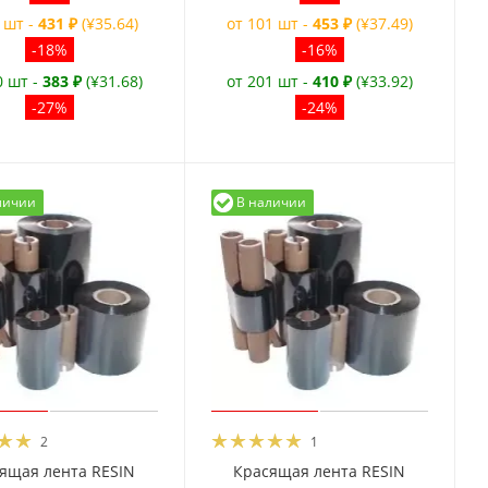
 шт -
431 ₽
(¥35.64)
от 101 шт -
453 ₽
(¥37.49)
-18%
-16%
0 шт -
383 ₽
(¥31.68)
от 201 шт -
410 ₽
(¥33.92)
-27%
-24%
личии
В наличии
2
1
ящая лента RESIN
Красящая лента RESIN