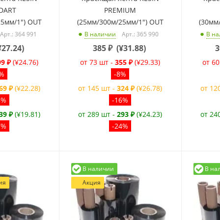
DART
PREMIUM
25мм/1") OUT
(25мм/300м/25мм/1") OUT
(30мм
Арт.: 364 991
Арт.: 365 990
В наличии
В н
¥27.24
)
385
₽
(
¥31.88
)
3
99 ₽
(¥24.76)
от 73 шт -
355 ₽
(¥29.33)
от 60
9%
-8%
69 ₽
(¥22.28)
от 145 шт -
324 ₽
(¥26.78)
от 12
8%
-16%
39 ₽
(¥19.81)
от 289 шт -
293 ₽
(¥24.23)
от 24
7%
-24%
В наличии
В на
ия
Акция