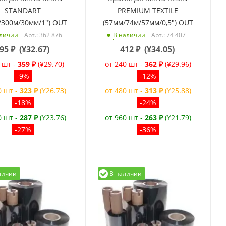
STANDART
PREMIUM TEXTILE
/300м/30мм/1") OUT
(57мм/74м/57мм/0,5") OUT
Арт.: 362 876
Арт.: 74 407
аличии
В наличии
95
₽
(
¥32.67
)
412
₽
(
¥34.05
)
 шт -
359 ₽
(¥29.70)
от 240 шт -
362 ₽
(¥29.96)
-9%
-12%
0 шт -
323 ₽
(¥26.73)
от 480 шт -
313 ₽
(¥25.88)
-18%
-24%
0 шт -
287 ₽
(¥23.76)
от 960 шт -
263 ₽
(¥21.79)
-27%
-36%
личии
В наличии