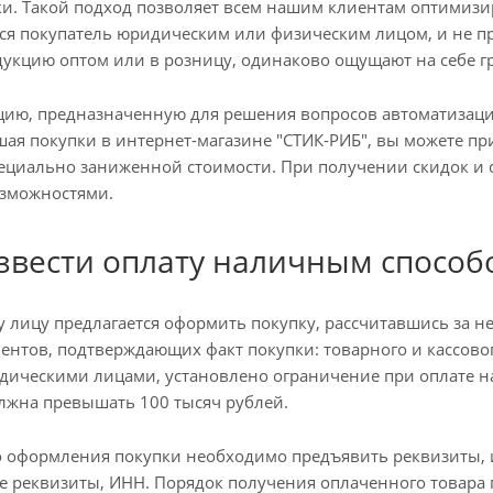
и. Такой подход позволяет всем нашим клиентам оптимизир
тся покупатель юридическим или физическим лицом, и не пр
укцию оптом или в розницу, одинаково ощущают на себе г
кцию, предназначенную для решения вопросов автоматиза
шая покупки в интернет-магазине "СТИК-РИБ", вы можете п
ециально заниженной стоимости. При получении скидок и 
зможностями.
звести оплату наличным способ
 лицу предлагается оформить покупку, рассчитавшись за н
ентов, подтверждающих факт покупки: товарного и кассовог
ическими лицами, установлено ограничение при оплате 
лжна превышать 100 тысяч рублей.
о оформления покупки необходимо предъявить реквизиты
ие реквизиты, ИНН. Порядок получения оплаченного товара