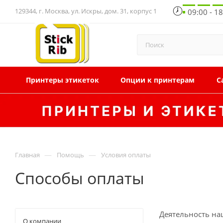
129344, г. Москва, ул. Искры, дом. 31, корпус 1
09:00 - 1
Принтеры этикеток
Опции к принтерам
С
—
—
Главная
Помощь
Условия оплаты
Способы оплаты
Деятельность на
О компании