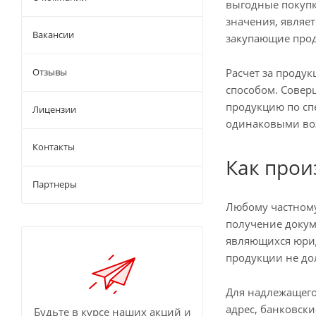
выгодные покупк
значения, являе
Вакансии
закупающие прод
Расчет за проду
Отзывы
способом. Совер
продукцию по сп
Лицензии
одинаковыми во
Контакты
Как прои
Партнеры
Любому частному
получение докум
являющихся юрид
продукции не до
Для надлежащег
адрес, банковск
Будьте в курсе наших акций и