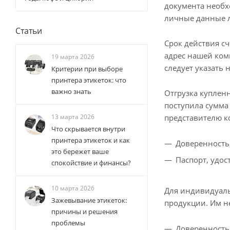
документа необх
личные данные л
Статьи
Срок действия сч
адрес нашей ком
19 марта 2026
следует указать 
Критерии при выборе
принтера этикеток: что
важно знать
Отгрузка купленн
поступила сумма
представителю к
13 марта 2026
Что скрывается внутри
принтера этикеток и как
Доверенность
это бережет ваше
Паспорт, удо
спокойствие и финансы?
10 марта 2026
Для индивидуаль
Зажевывание этикеток:
продукции. Им н
причины и решения
проблемы
Доверенность