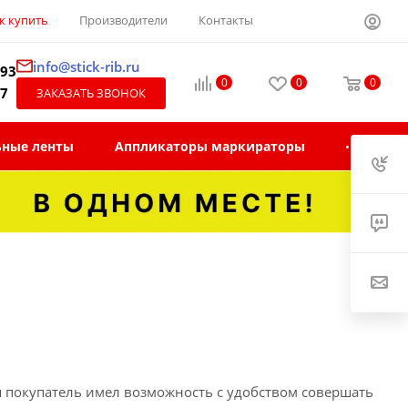
к купить
Производители
Контакты
info@stick-rib.ru
-93
0
0
0
97
ЗАКАЗАТЬ ЗВОНОК
ьные ленты
Аппликаторы маркираторы
 покупатель имел возможность с удобством совершать