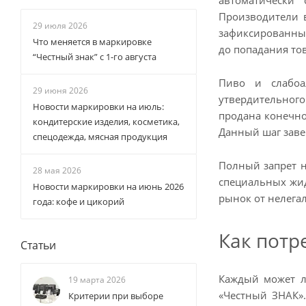
Производители 
29 июля 2026
зафиксированные
Что меняется в маркировке
до попадания то
“Честный знак” с 1-го августа
Пиво и слабоа
29 июня 2026
утвердительного
Новости маркировки на июль:
продана конечно
кондитерские изделия, косметика,
Данный шаг заве
спецодежда, мясная продукция
Полный запрет н
28 мая 2026
специальных жид
Новости маркировки на июнь 2026
рынок от нелега
года: кофе и цикорий
Как потр
Статьи
Каждый может л
19 марта 2026
«Честный ЗНАК»
Критерии при выборе