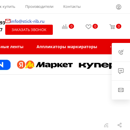
к купить
Производители
Контакты
info@stick-rib.ru
-93
0
0
0
97
ЗАКАЗАТЬ ЗВОНОК
ьные ленты
Аппликаторы маркираторы