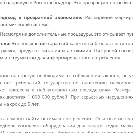
об напрямую в Роспотребнадзор. Это превращает потребител
одход к прозрачной экономике:
Расширение маркиро
кономической системы.
Несмотря на дополнительные процедуры, это открывает пу
еля:
Это повышение гарантий качества и безопасности тов
игрушки, продукты питания и автохимия. Цифровой паспо
м инструментом для информированного потребления.
ние на строгую необходимость соблюдения законов, регу
дение требований государства по нанесению маркиро
жет привести к неблагоприятным последствиям. Размер 
ях достигая 1 000 000 рублей. При серьезных нарушениях
на срок до 5 лет.
ты помогут найти оптимальное решение! Опытные менедж
подборе комплекта оборудования для печати кодов марк
. Мы поможем рассчитать бюджет и выбрать идеальное ре