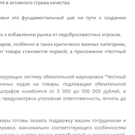
я в активного стража качества.
вки это фундаментальный шаг на пути к созданию
ть к избавлению рынка от недобросовестных игроков.
аров, особенно в таких критически важных категориях,
рт товара становится нормой, а приложение «Честный
лирующих систему обязательной маркировки “Честный
вочных кодов на товары, подлежащие обязательной
штрафов колеблется от 5 000 до 500 000 рублей, в
 предусмотрена уголовная ответственность, вплоть до
еры готовы оказать поддержку вашим сотрудникам и
ировки, максимально соответствующего особенностям
шение с учетом ваших потребностей и возможностей.