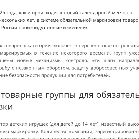
025 года, как и происходит каждый календарный месяц на
нескольких лет, в системе обязательной маркировки товаро
в России произойдут новые изменения.
 товарных категорий включен в перечень подконтрольных
 маркируемых в течение некоторого времени, групп уже
ущены новые механизмы контроля. Эти шаги направ
рьбу с незаконным оборотом, защиту добросовестных уча
ие безопасности продукции для потребителей.
 товарные группы для обязател
вки
тор детских игрушек (для детей до 14 лет), известный выс
ную маркировку. Количество компаний, зарегистрированных
стно ранее, указывая на значительный потенциал бизнеса 