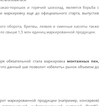
какао-порошок и горячий шоколад, является борьба с
ли маркировку еще до официального старта, выпустив
ного оборота, бритвы, лезвия и сменные кассеты также
ило свыше 1,5 млн единиц маркированной продукции.
бря обязательной стала маркировка
монтажных пен,
, что данный шаг позволит «обелить» рынок объемом до
орот маркированной продукции (например, консервов)
 ветеринарной информационной системой (ВетИС).