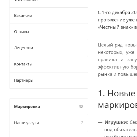
С 1-го декабря 2
Вакансии
протяжение уже 
«Честный знак» 
Отзывы
Целый ряд новых
Лицензии
некоторых, уже
правила и зап
Контакты
эффективную бо
рынка и повышен
Партнеры
1. Новые
маркиро
Маркировка
38
Игрушки
:
Сек
Наши услуги
2
под обязатель
чем было изве