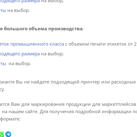
ходящего размера
на выбор;
нты
на выбор.
ля большого объема производства
:
еток промышленного класса
с объемом печати этикеток от 20
ходящего размера
на выбор;
нты
на выбор.
рианте Вы не найдете подходящий принтер или расходные 
су.
ится Вам для маркирования продукции для маркетплейсов Wi
 на нашем сайте. Для получения подробной информации по
 формате: