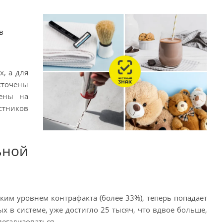
в
, а для
сточены
лены на
стников
ьной
оким уровнем контрафакта (более 33%), теперь попадает
 в системе, уже достигло 25 тысяч, что вдвое больше,
легализоваться.