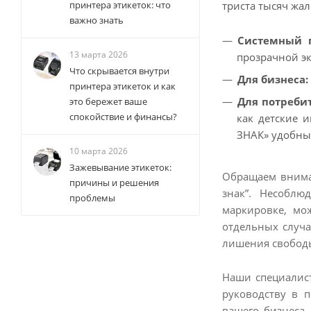
триста тысяч жал
принтера этикеток: что
важно знать
Системный п
13 марта 2026
прозрачной э
Что скрывается внутри
Для бизнеса:
принтера этикеток и как
Для потребит
это бережет ваше
спокойствие и финансы?
как детские 
ЗНАК» удобны
10 марта 2026
Зажевывание этикеток:
Обращаем внима
причины и решения
знак”. Несоблю
проблемы
маркировке, мо
отдельных случа
лишения свободы 
Наши специалис
руководству в 
вашего бизнеса