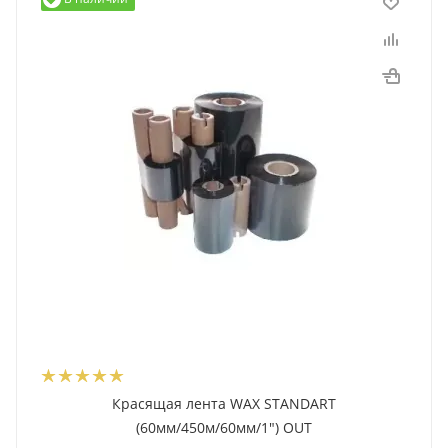
Красящая лента WAX STANDART
(60мм/450м/60мм/1") OUT