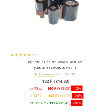
16
Красящая лента WAX STANDART
(50мм/300м/50мм/1") OUT
Арт.: 162 181
В наличии
182
₽
(
¥14.83
)
от 73 шт -
160 ₽
(¥13.05)
-12%
от 145 шт -
138 ₽
(¥11.27)
-24%
от 289 шт -
117 ₽
(¥9.49)
-36%