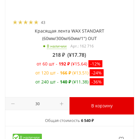
43
Красящая лента WAX STANDART
(60мм/300м/60мм/1") OUT
Арт.: 162 716
В наличии
218
₽
(
¥17.78
)
от 60 шт -
192 ₽
(¥15.64)
-12%
от 120 шт -
166 ₽
(¥13.51)
-24%
от 240 шт -
140 ₽
(¥11.38)
-36%
В корзину
Общая стоимость
6 540 ₽
В наличии