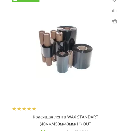
Красящая лента WAX STANDART
(40мм/450м/40мм/1") OUT