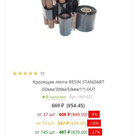
55
Красящая лента RESIN STANDART
(50мм/300м/50мм/1") OUT
Арт.: 365 022
В наличии
669
₽
(
¥54.45
)
от 37 шт -
608 ₽
(¥49.50)
-9%
от 73 шт -
547 ₽
(¥44.55)
-18%
от 145 шт -
487 ₽
(¥39.60)
-27%