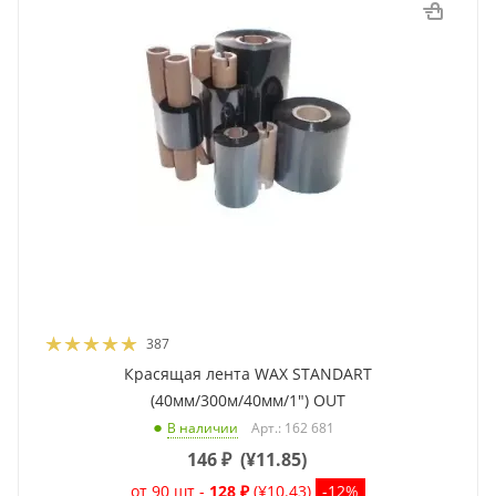
387
Красящая лента WAX STANDART
(40мм/300м/40мм/1") OUT
Арт.: 162 681
В наличии
146
₽
(
¥11.85
)
от 90 шт -
128 ₽
(¥10.43)
-12%