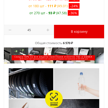
от 180 шт -
111 ₽
(¥9.01)
-24%
от 270 шт -
93 ₽
(¥7.58)
-36%
В корзину
Общая стоимость
6 570 ₽