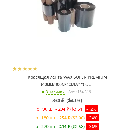
Красящая лента WAX SUPER PREMIUM
(40мм/300м/40мм/1") OUT
Арт.: 164 316
В наличии
334
₽
(
$4.03
)
от 90 шт -
294 ₽
($3.54)
-12%
от 180 шт -
254 ₽
($3.06)
-24%
от 270 шт -
214 ₽
($2.58)
-36%