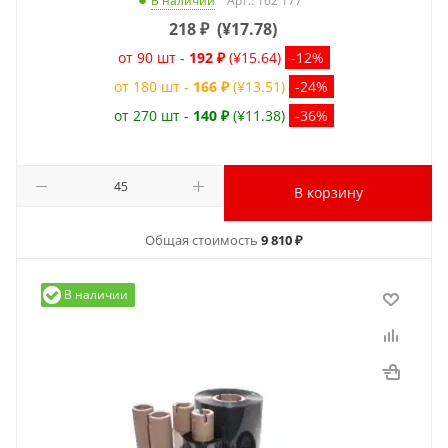
Арт.: 162 177
В наличии
218
₽
(
¥17.78
)
от 90 шт -
192 ₽
(¥15.64)
-12%
от 180 шт -
166 ₽
(¥13.51)
-24%
от 270 шт -
140 ₽
(¥11.38)
-36%
В корзину
Общая стоимость
9 810 ₽
В наличии