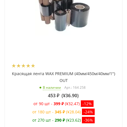
Красящая лента WAX PREMIUM (40мм/450м/40мм/1")
OUT
Арт.: 164 258
В наличии
453
₽
(
¥36.90
)
от 90 шт -
399 ₽
(¥32.47)
-12%
от 180 шт -
345 ₽
(¥28.04)
-24%
от 270 шт -
290 ₽
(¥23.62)
-36%