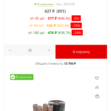
Арт.: 365 076
В наличии
627
₽
(
¥51
)
от 45 шт -
577 ₽
(¥46.92)
-8%
от 90 шт -
526 ₽
(¥42.84)
-16%
от 180 шт -
476 ₽
(¥38.76)
-24%
В корзину
Общая стоимость
13 794 ₽
В наличии