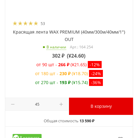
53
Красящая лента WAX PREMIUM (40мм/300м/40мм/1")
OUT
Арт.: 164 254
В наличии
302
₽
(
¥24.60
)
от 90 шт -
266 ₽
(¥21.65)
-12%
от 180 шт -
230 ₽
(¥18.70)
-24%
от 270 шт -
193 ₽
(¥15.74)
-36%
В корзину
Общая стоимость
13 590 ₽
В наличии