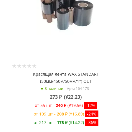
Красящая лента WAX STANDART
(50мм/450м/50мм/1") OUT
Арт.: 164 173
В наличии
273
₽
(
¥22.23
)
от 55 шт -
240 ₽
(¥19.56)
-12%
от 109 шт -
208 ₽
(¥16.89)
-24%
от 217 шт -
175 ₽
(¥14.22)
-36%