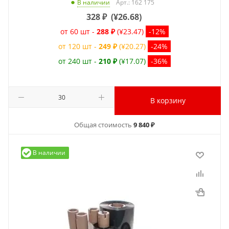
Арт.: 162 175
В наличии
328
₽
(
¥26.68
)
от 60 шт -
288 ₽
(¥23.47)
-12%
от 120 шт -
249 ₽
(¥20.27)
-24%
от 240 шт -
210 ₽
(¥17.07)
-36%
В корзину
Общая стоимость
9 840 ₽
В наличии