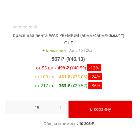
Красящая лента WAX PREMIUM (50мм/450м/50мм/1")
OUT
Арт.: 164 263
В наличии
567
₽
(
¥46.13
)
от 55 шт -
499 ₽
(¥40.59)
-12%
от 109 шт -
431 ₽
(¥35.06)
-24%
от 217 шт -
363 ₽
(¥29.52)
-36%
В корзину
Общая стоимость
10 206 ₽