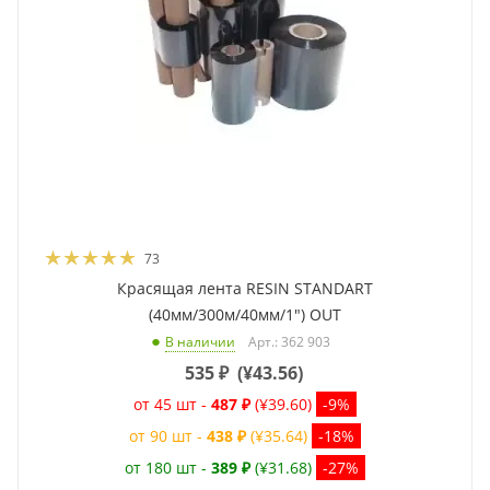
73
Красящая лента RESIN STANDART
(40мм/300м/40мм/1") OUT
Арт.: 362 903
В наличии
535
₽
(
¥43.56
)
от 45 шт -
487 ₽
(¥39.60)
-9%
от 90 шт -
438 ₽
(¥35.64)
-18%
от 180 шт -
389 ₽
(¥31.68)
-27%