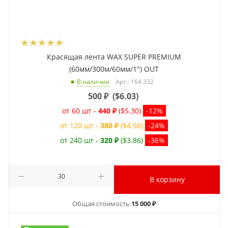
Красящая лента WAX SUPER PREMIUM
(60мм/300м/60мм/1") OUT
Арт.: 164 332
В наличии
500
₽
(
$6.03
)
от 60 шт -
440 ₽
($5.30)
-12%
от 120 шт -
380 ₽
($4.58)
-24%
от 240 шт -
320 ₽
($3.86)
-36%
В корзину
Общая стоимость
15 000 ₽