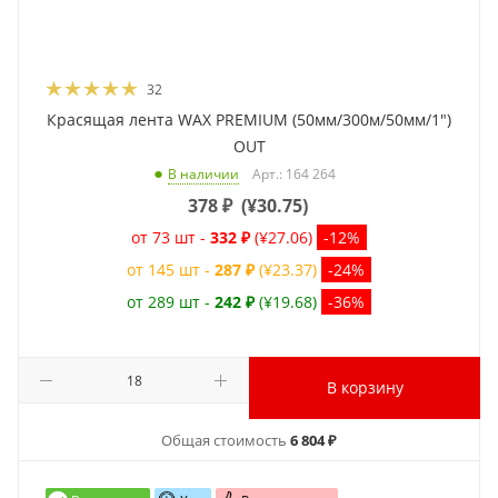
32
Красящая лента WAX PREMIUM (50мм/300м/50мм/1")
OUT
Арт.: 164 264
В наличии
378
₽
(
¥30.75
)
от 73 шт -
332 ₽
(¥27.06)
-12%
от 145 шт -
287 ₽
(¥23.37)
-24%
от 289 шт -
242 ₽
(¥19.68)
-36%
В корзину
Общая стоимость
6 804 ₽