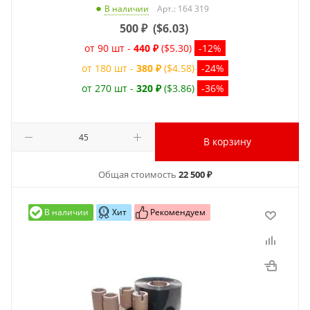
Арт.: 164 319
В наличии
500
₽
(
$6.03
)
от 90 шт -
440 ₽
($5.30)
-12%
от 180 шт -
380 ₽
($4.58)
-24%
от 270 шт -
320 ₽
($3.86)
-36%
В корзину
Общая стоимость
22 500 ₽
В наличии
Хит
Рекомендуем