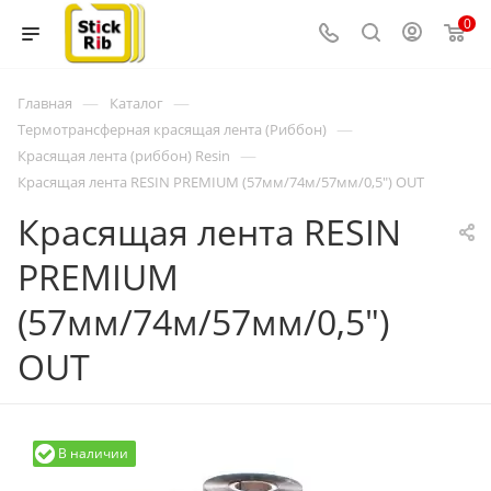
0
—
—
Главная
Каталог
—
Термотрансферная красящая лента (Риббон)
—
Красящая лента (риббон) Resin
Красящая лента RESIN PREMIUM (57мм/74м/57мм/0,5") OUT
Красящая лента RESIN
PREMIUM
(57мм/74м/57мм/0,5")
OUT
В наличии