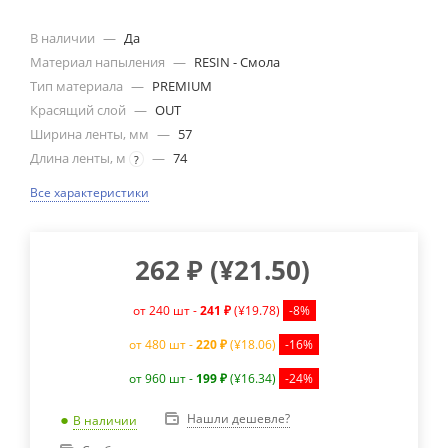
В наличии
—
Да
Материал напыления
—
RESIN - Смола
Тип материала
—
PREMIUM
Красящий слой
—
OUT
Ширина ленты, мм
—
57
Длина ленты, м
—
74
?
Все характеристики
262
₽
(
¥21.50
)
от 240 шт -
241 ₽
(¥19.78)
-8%
от 480 шт -
220 ₽
(¥18.06)
-16%
от 960 шт -
199 ₽
(¥16.34)
-24%
Нашли дешевле?
В наличии