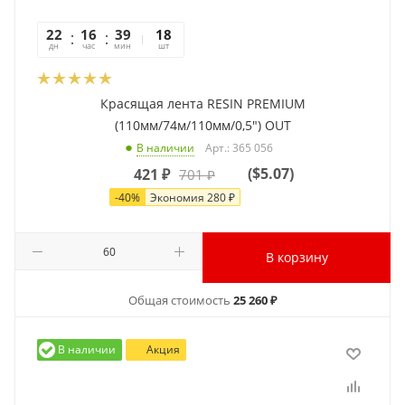
22
16
39
28
18
дн
час
мин
сек
шт
Красящая лента RESIN PREMIUM
(110мм/74м/110мм/0,5") OUT
Арт.: 365 056
В наличии
(
$5.07
)
421
₽
701
₽
-
40
%
Экономия
280
₽
В корзину
Общая стоимость
25 260 ₽
В наличии
Акция