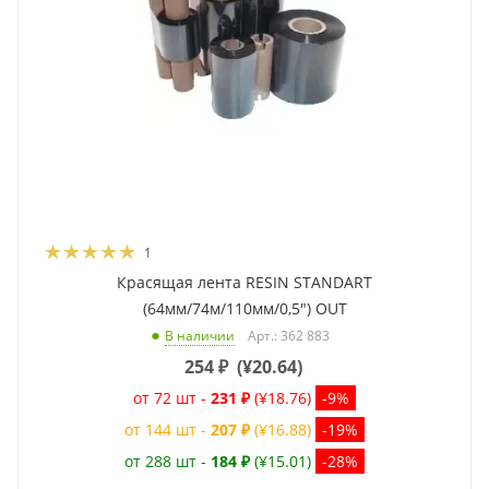
1
Красящая лента RESIN STANDART
(64мм/74м/110мм/0,5") OUT
Арт.: 362 883
В наличии
254
₽
(
¥20.64
)
от 72 шт -
231 ₽
(¥18.76)
-9%
от 144 шт -
207 ₽
(¥16.88)
-19%
от 288 шт -
184 ₽
(¥15.01)
-28%