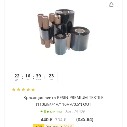
22
16
39
28
23
дн
час
мин
сек
шт
Красящая лента RESIN PREMIUM TEXTILE
(110мм/74м/110мм/0,5") OUT
Арт.: 74 409
В наличии
(
¥35.84
)
440
₽
734
₽
-
40
%
Экономия
294
₽