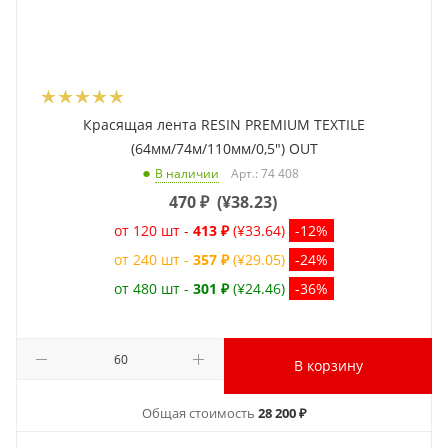
Красящая лента RESIN PREMIUM TEXTILE
(64мм/74м/110мм/0,5") OUT
Арт.: 74 408
В наличии
470
₽
(
¥38.23
)
от 120 шт -
413 ₽
(¥33.64)
-12%
от 240 шт -
357 ₽
(¥29.05)
-24%
от 480 шт -
301 ₽
(¥24.46)
-36%
В корзину
Общая стоимость
28 200 ₽