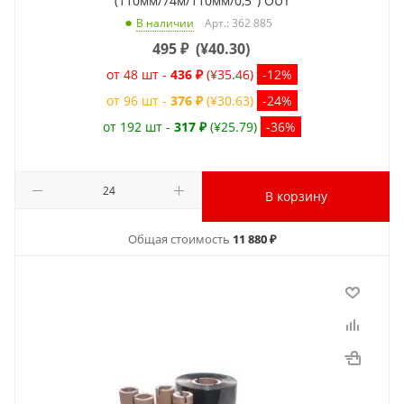
(110мм/74м/110мм/0,5") OUT
Арт.: 362 885
В наличии
495
₽
(
¥40.30
)
от 48 шт -
436 ₽
(¥35.46)
-12%
от 96 шт -
376 ₽
(¥30.63)
-24%
от 192 шт -
317 ₽
(¥25.79)
-36%
В корзину
Общая стоимость
11 880 ₽