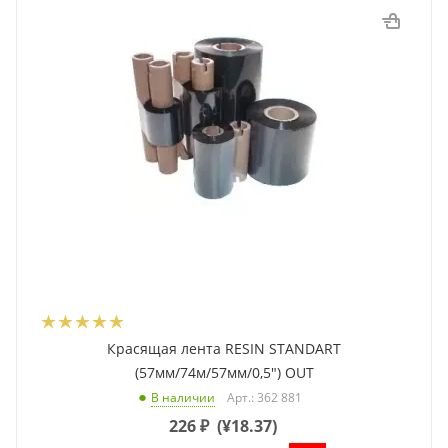
Красящая лента RESIN STANDART
(57мм/74м/57мм/0,5") OUT
Арт.: 362 881
В наличии
226
₽
(
¥18.37
)