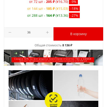
от 72 шт -
205 ₽
(¥16.70)
-9%
от 144 шт -
185 ₽
(¥15.03)
-18%
от 288 шт -
164 ₽
(¥13.36)
-27%
В корзину
Общая стоимость
8 136 ₽