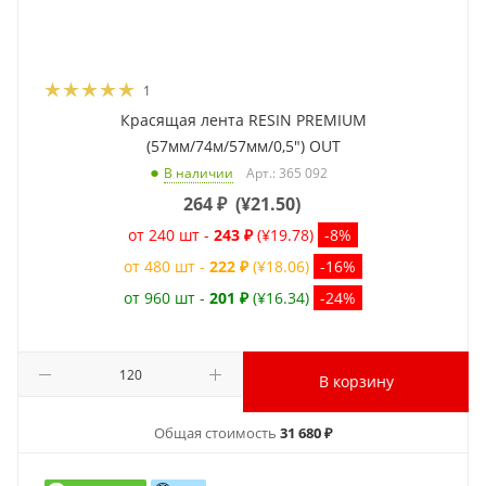
1
Красящая лента RESIN PREMIUM
(57мм/74м/57мм/0,5") OUT
Арт.: 365 092
В наличии
264
₽
(
¥21.50
)
от 240 шт -
243 ₽
(¥19.78)
-8%
от 480 шт -
222 ₽
(¥18.06)
-16%
от 960 шт -
201 ₽
(¥16.34)
-24%
В корзину
Общая стоимость
31 680 ₽