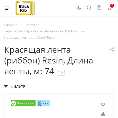
0
—
—
Главная
Каталог
—
Термотрансферная красящая лента (Риббон)
Красящая лента (риббон) Resin
Красящая лента
(риббон) Resin, Длина
ленты, м: 74
15
ФИЛЬТР
В наличии
Хит