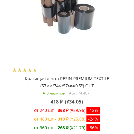
Красящая лента RESIN PREMIUM TEXTILE
(57мм/74м/57мм/0,5") OUT
Арт.: 74 407
В наличии
418
₽
(
¥34.05
)
от 240 шт -
368 ₽
(¥29.96)
-12%
от 480 шт -
318 ₽
(¥25.88)
-24%
от 960 шт -
268 ₽
(¥21.79)
-36%