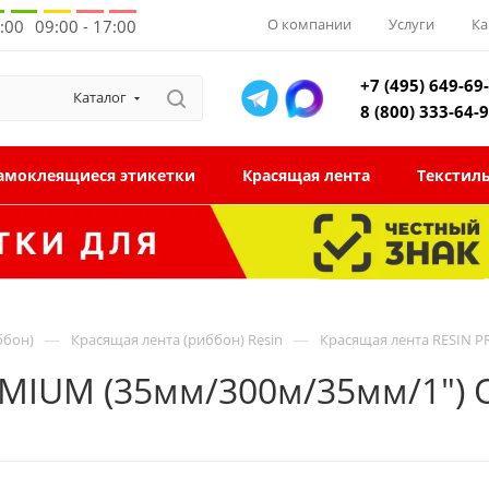
О компании
Услуги
Ка
8:00
09:00 - 17:00
+7 (495) 649-69
Каталог
8 (800) 333-64-
амоклеящиеся этикетки
Красящая лента
Текстил
—
—
ббон)
Красящая лента (риббон) Resin
Красящая лента RESIN 
EMIUM (35мм/300м/35мм/1") 