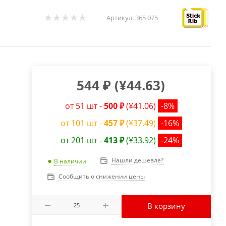
Артикул:
365 075
544
₽
(
¥44.63
)
от 51 шт -
500 ₽
(¥41.06)
-8%
от 101 шт -
457 ₽
(¥37.49)
-16%
от 201 шт -
413 ₽
(¥33.92)
-24%
Нашли дешевле?
В наличии
Сообщить о снижении цены
В корзину