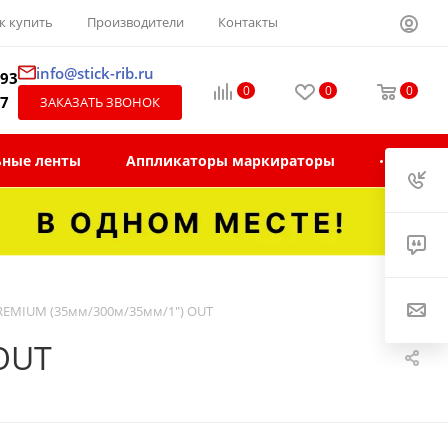
к купить
Производители
Контакты
info@stick-rib.ru
-93
0
0
0
97
ЗАКАЗАТЬ ЗВОНОК
ьные ленты
Аппликаторы маркираторы
PREMIUM (35мм/300м/35мм/1") OUT
OUT