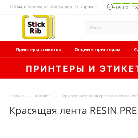
129344, г. Москва, ул. Искры, дом. 31, корпус 1
09:00 - 1
Принтеры этикеток
Опции к принтерам
С
—
—
Главная
Каталог
Термотрансферная красящая лента (Ри
Красящая лента RESIN PR