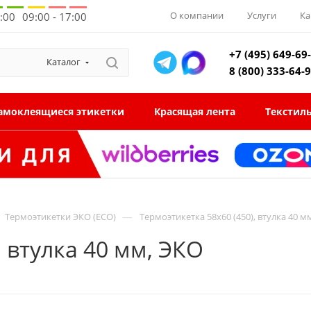
О компании
Услуги
Ка
8:00
09:00 - 17:00
+7 (495) 649-69
Каталог
8 (800) 333-64-
амоклеящиеся этикетки
Красящая лента
Текстил
—
Термоэтикетки ЭКО (ECO)
Термоэтикетка 58x60 (450), втулка 40 м
, втулка 40 мм, ЭКО