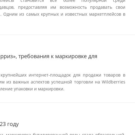
плейсы становится все более популярной среди
авцов, предоставляя им возможность продавать свои
. Одним из самых крупных и известных маркетплейсов в
ерриз», требования к маркировке для
 крупнейших интернет-площадок для продажи товаров в
им из важных аспектов успешной торговли на Wildberries
ление упаковки и маркировки.
23 году
да, маркировка бутилированной воды стала обязательной.