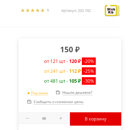
1
Артикул:
202 742
150
₽
от 121 шт -
120 ₽
-20%
от 241 шт -
112 ₽
-25%
от 481 шт -
105 ₽
-30%
Нашли дешевле?
Под заказ
Сообщить о снижении цены
В корзину