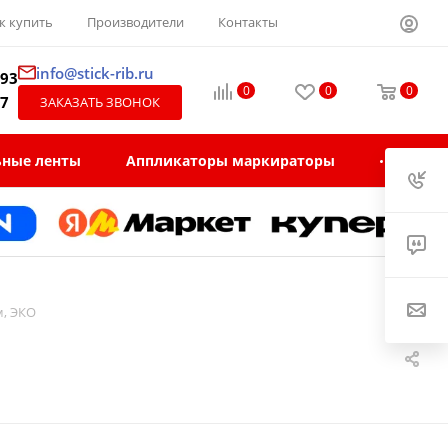
к купить
Производители
Контакты
info@stick-rib.ru
-93
0
0
0
97
ЗАКАЗАТЬ ЗВОНОК
ьные ленты
Аппликаторы маркираторы
м, ЭКО