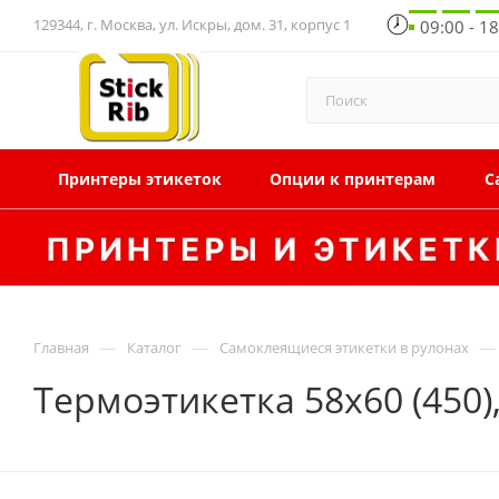
129344, г. Москва, ул. Искры, дом. 31, корпус 1
09:00 - 1
Принтеры этикеток
Опции к принтерам
С
—
—
—
Главная
Каталог
Самоклеящиеся этикетки в рулонах
Термоэтикетка 58x60 (450)