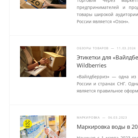
Торговля через маркет
предпринимателей и прод
товары широкой аудитории
России является «Озон».
ОБЗОРЫ ТОВАРОВ
—
11.03.2024
Этикетки для «Вайлдб
Wildberries
«Вайлдберриз» — одна из
России и странах СНГ. Одн
является правильное оформ
МАРКИРОВКА
—
06.03.2023
Маркировка воды в 20
Начиная с 1 марта 2023 го