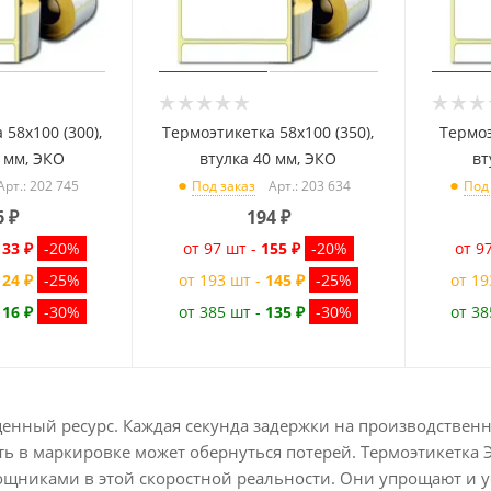
 58x100 (300),
Термоэтикетка 58x100 (350),
Термоэ
0 мм, ЭКО
втулка 40 мм, ЭКО
вт
Арт.: 202 745
Арт.: 203 634
Под заказ
Под
6
₽
194
₽
133 ₽
-20%
от 97 шт -
155 ₽
-20%
от 9
124 ₽
-25%
от 193 шт -
145 ₽
-25%
от 19
116 ₽
-30%
от 385 шт -
135 ₽
-30%
от 38
нный ресурс. Каждая секунда задержки на производственной
ть в маркировке может обернуться потерей. Термоэтикетка 
никами в этой скоростной реальности. Они упрощают и у