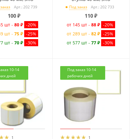
Арт.: 202 739
Арт.: 202 733
 заказ
Под заказ
100
₽
110
₽
45 шт -
80 ₽
-20%
от 145 шт -
88 ₽
-20%
89 шт -
75 ₽
-25%
от 289 шт -
82 ₽
-25%
77 шт -
70 ₽
-30%
от 577 шт -
77 ₽
-30%
аказ 10-14
Под заказ 10-14
чих дней
рабочих дней
1
1