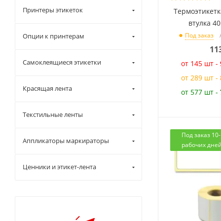
1800 (
0
)
Принтеры этикеток
Термоэтикетка
2000 (
0
)
втулка 4
3000 (
1
)
Под заказ
Опции к принтерам
11
5000 (
0
)
Самоклеящиеся этикетки
от 145 шт -
от 289 шт -
Красящая лента
от 577 шт -
Текстильные ленты
Под заказ 10
Аппликаторы маркираторы
рабочих дне
Ценники и этикет-лента