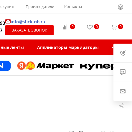
к купить
Производители
Контакты
info@stick-rib.ru
-93
0
0
0
97
ЗАКАЗАТЬ ЗВОНОК
ьные ленты
Аппликаторы маркираторы