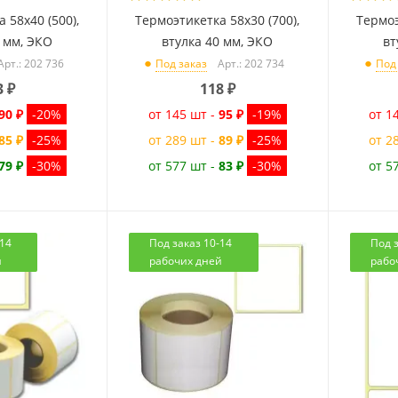
 58x40 (500),
Термоэтикетка 58x30 (700),
Термоэ
0 мм, ЭКО
втулка 40 мм, ЭКО
вт
Арт.: 202 736
Арт.: 202 734
Под заказ
Под
3
₽
118
₽
90 ₽
-20%
от 145 шт -
95 ₽
-19%
от 1
85 ₽
-25%
от 289 шт -
89 ₽
-25%
от 2
79 ₽
-30%
от 577 шт -
83 ₽
-30%
от 5
-14
Под заказ 10-14
Под з
й
рабочих дней
рабо