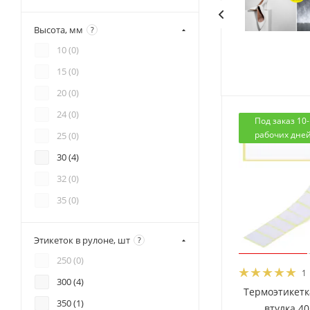
50 (
9
)
Высота, мм
?
55 (
1
)
10 (
0
)
56 (
2
)
15 (
0
)
58 (
20
)
20 (
0
)
70 (
5
)
24 (
0
)
74 (
1
)
Под заказ 10
рабочих дне
25 (
0
)
75 (
4
)
30 (
4
)
80 (
4
)
32 (
0
)
100 (
13
)
35 (
0
)
157 (
1
)
40 (
5
)
170 (
1
)
Этикеток в рулоне, шт
?
45 (
0
)
250 (
0
)
50 (
0
)
1
300 (
4
)
51 (
0
)
Термоэтикетка
350 (
1
)
53 (
0
)
втулка 4