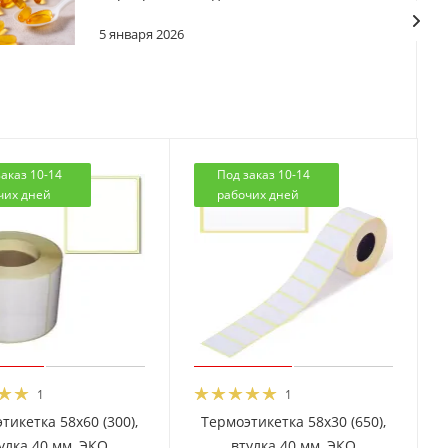
5 января 2026
аказ 10-14
Под заказ 10-14
чих дней
рабочих дней
1
1
тикетка 58x60 (300),
Термоэтикетка 58x30 (650),
улка 40 мм, ЭКО
втулка 40 мм, ЭКО