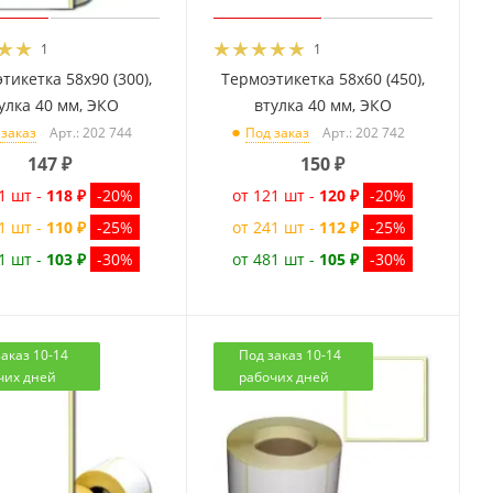
1
1
тикетка 58x90 (300),
Термоэтикетка 58x60 (450),
улка 40 мм, ЭКО
втулка 40 мм, ЭКО
Арт.: 202 744
Арт.: 202 742
 заказ
Под заказ
147
₽
150
₽
1 шт -
118 ₽
-20%
от 121 шт -
120 ₽
-20%
1 шт -
110 ₽
-25%
от 241 шт -
112 ₽
-25%
1 шт -
103 ₽
-30%
от 481 шт -
105 ₽
-30%
аказ 10-14
Под заказ 10-14
чих дней
рабочих дней