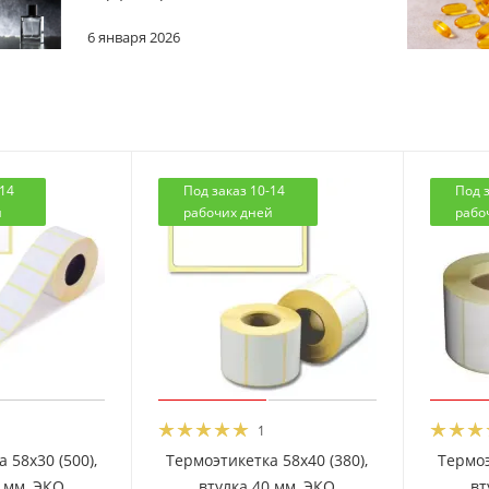
6 января 2026
-14
Под заказ 10-14
Под з
й
рабочих дней
рабо
1
 58x30 (500),
Термоэтикетка 58x40 (380),
Термоэ
0 мм, ЭКО
втулка 40 мм, ЭКО
вт