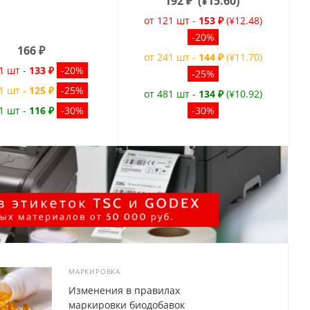
192
₽
(
¥15.60
)
от 121 шт -
153 ₽
(¥12.48)
-20%
166
₽
от 241 шт -
144 ₽
(¥11.70)
1 шт -
133 ₽
-20%
-25%
1 шт -
125 ₽
-25%
от 481 шт -
134 ₽
(¥10.92)
1 шт -
116 ₽
-30%
-30%
МАРКИРОВКА
Изменения в правилах
маркировки биодобавок