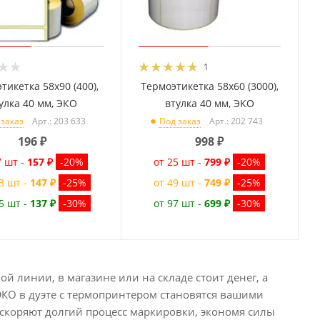
1
тикетка 58x90 (400),
Термоэтикетка 58x60 (3000),
улка 40 мм, ЭКО
втулка 40 мм, ЭКО
Арт.: 203 633
Арт.: 202 743
 заказ
Под заказ
196
₽
998
₽
7 шт -
157 ₽
-20%
от 25 шт -
799 ₽
-20%
3 шт -
147 ₽
-25%
от 49 шт -
749 ₽
-25%
5 шт -
137 ₽
-30%
от 97 шт -
699 ₽
-30%
 линии, в магазине или на складе стоит денег, а
ЭКО в дуэте с термопринтером становятся вашими
скоряют долгий процесс маркировки, экономя силы