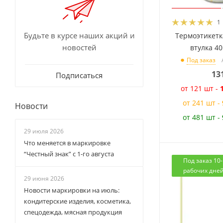
1
Будьте в курсе наших акций и
Термоэтикетка
новостей
втулка 4
Под заказ
13
Подписаться
от 121 шт -
от 241 шт -
Новости
от 481 шт -
29 июля 2026
Что меняется в маркировке
“Честный знак” с 1-го августа
Под заказ 10
рабочих дне
29 июня 2026
Новости маркировки на июль:
кондитерские изделия, косметика,
спецодежда, мясная продукция