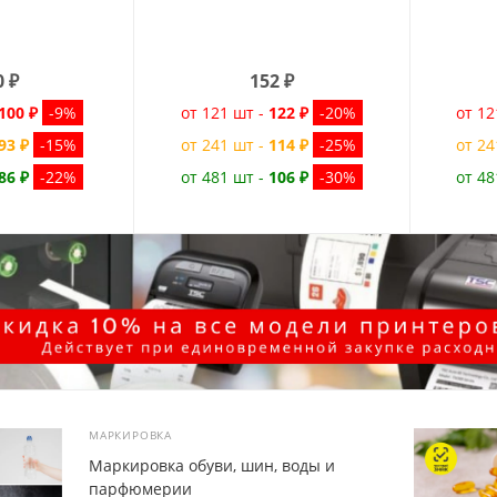
0
₽
152
₽
100 ₽
-9%
от 121 шт -
122 ₽
-20%
от 12
93 ₽
-15%
от 241 шт -
114 ₽
-25%
от 24
86 ₽
-22%
от 481 шт -
106 ₽
-30%
от 48
МАРКИРОВКА
Маркировка обуви, шин, воды и
парфюмерии