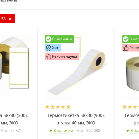
растание)
58
В наличии
В на
Хит
Реко
Рекомендуем
 58x80 (300),
Термоэтикетка 58x30 (900),
Термоэ
0 мм, ЭКО
втулка 40 мм, ЭКО
вт
Арт.: 72 371
Арт.: 202 088
В наличии
В н