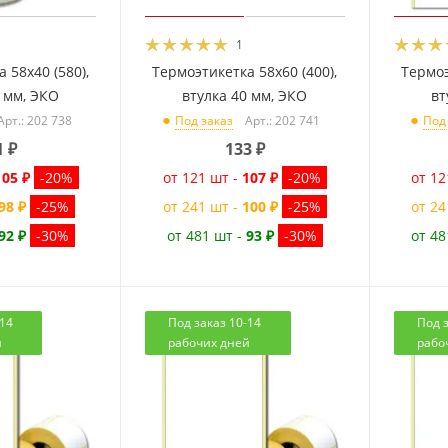
1
 58x40 (580),
Термоэтикетка 58x60 (400),
Термоэ
0 мм, ЭКО
втулка 40 мм, ЭКО
вт
Арт.: 202 738
Арт.: 202 741
Под заказ
Под
1
₽
133
₽
105 ₽
-20%
от 121 шт -
107 ₽
-20%
от 12
98 ₽
-25%
от 241 шт -
100 ₽
-25%
от 24
92 ₽
-30%
от 481 шт -
93 ₽
-30%
от 48
-14
Под заказ 10-14
Под з
й
рабочих дней
рабо