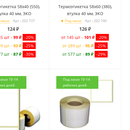
тикетка 58x40 (550),
Термоэтикетка 58x60 (380),
улка 40 мм, ЭКО
втулка 40 мм, ЭКО
Арт.: 202 737
Арт.: 202 740
 заказ
Под заказ
124
₽
126
₽
45 шт -
99 ₽
-20%
от 145 шт -
101 ₽
-20%
89 шт -
93 ₽
-25%
от 289 шт -
95 ₽
-25%
77 шт -
87 ₽
-30%
от 577 шт -
89 ₽
-29%
аказ 10-14
Под заказ 10-14
чих дней
рабочих дней