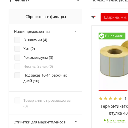
По умолчанию (воз
ФИЛЬТР
Сбросить все фильтры
Ширина, мм:
Наши предложения
В наличии
В наличии (
4
)
Хит (
2
)
Рекомендуем (
3
)
Честный знак (
0
)
Под заказ 10-14 рабочих
дней (
16
)
1
Товар снят с производства
(
0
)
Термоэтикетка
втулка 4
В наличии
Этикетки для маркетплейсов