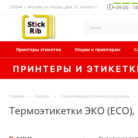
129344, г. Москва, ул. Искры, дом. 31, корпус 1
09:00 - 1
Принтеры этикеток
Опции к принтерам
С
—
—
—
Главная
Каталог
Самоклеящиеся этикетки в рулонах
Термоэтикетки ЭКО (ECO),