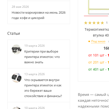
28 мая 2026
Новости маркировки на июнь 2026
года: кофе и цикорий
1
Термоэтикетка
Статьи
втулка 4
Под заказ
19 марта 2026
16
Критерии при выборе
от 101 шт -
принтера этикеток: что
важно знать
от 201 шт -
от 401 шт -
13 марта 2026
Что скрывается внутри
принтера этикеток и как
это бережет ваше
Время — самый це
спокойствие и финансы?
каждая неточнос
надежными помощ
10 марта 2026