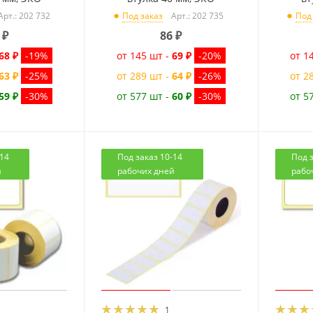
Арт.: 202 732
Арт.: 202 735
Под заказ
Под
₽
86
₽
68 ₽
-19%
от 145 шт -
69 ₽
-20%
от 1
63 ₽
-25%
от 289 шт -
64 ₽
-26%
от 2
59 ₽
-30%
от 577 шт -
60 ₽
-30%
от 5
-14
Под заказ 10-14
Под з
й
рабочих дней
рабо
1