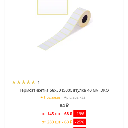
1
Термоэтикетка 58x30 (500), втулка 40 мм, ЭКО
Арт.: 202 732
Под заказ
84
₽
от 145 шт -
68 ₽
-19%
от 289 шт -
63 ₽
-25%