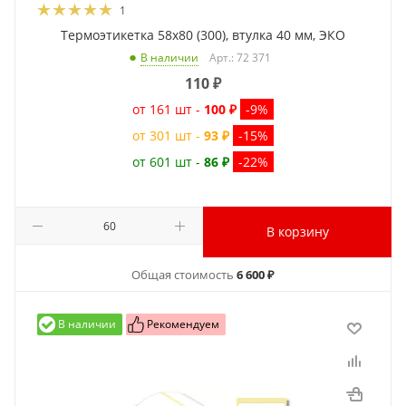
1
Термоэтикетка 58x80 (300), втулка 40 мм, ЭКО
Арт.: 72 371
В наличии
110
₽
от 161 шт -
100 ₽
-9%
от 301 шт -
93 ₽
-15%
от 601 шт -
86 ₽
-22%
В корзину
Общая стоимость
6 600 ₽
В наличии
Рекомендуем