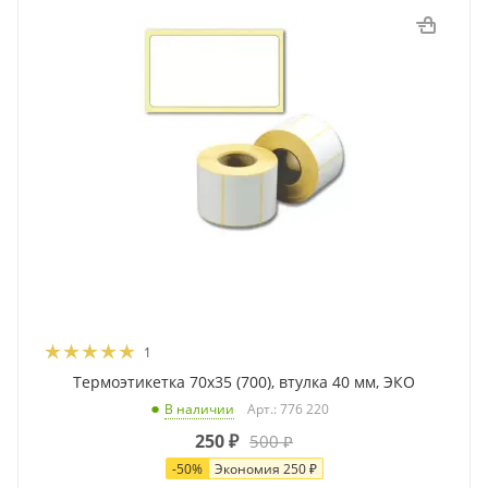
1
Термоэтикетка 70x35 (700), втулка 40 мм, ЭКО
Арт.: 776 220
В наличии
250
₽
500
₽
-
50
%
Экономия
250
₽