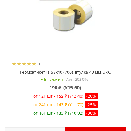
1
Термоэтикетка 58x40 (700), втулка 40 мм, ЭКО
Арт.: 202 096
В наличии
190
₽
(
¥15.60
)
от 121 шт -
152 ₽
(¥12.48)
-20%
от 241 шт -
143 ₽
(¥11.70)
-25%
от 481 шт -
133 ₽
(¥10.92)
-30%