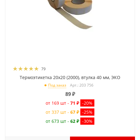
79
Термоэтикетка 20x20 (2000), втулка 40 мм, ЭКО
Арт.: 203 756
Под заказ
89
₽
от 169 шт -
71 ₽
-20%
от 337 шт -
67 ₽
-25%
от 673 шт -
62 ₽
-30%