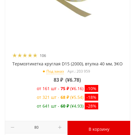
106
Термоэтикетка круглая D15 (2000), втулка 40 мм, ЭКО
Арт.: 203 959
Под заказ
83
₽
(
¥6.78
)
от 161 шт -
75 ₽
(¥6.16)
-10%
от 321 шт -
68 ₽
(¥5.54)
-18%
от 641 шт -
60 ₽
(¥4.93)
-28%
В корзину