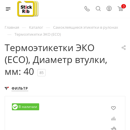
0
—
—
Главная
Каталог
Самоклеящиеся этикетки в рулонах
—
Термоэтикетки ЭКО (ECO)
Термоэтикетки ЭКО
(ECO), Диаметр втулки,
мм: 40
85
ФИЛЬТР
В наличии