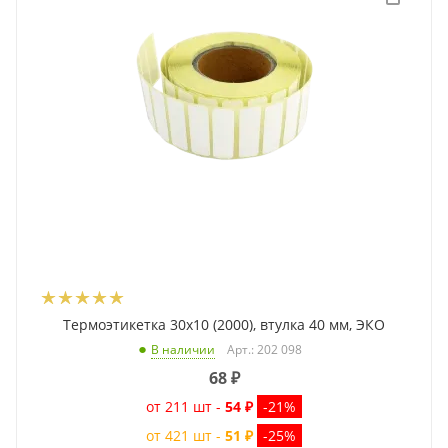
Термоэтикетка 30x10 (2000), втулка 40 мм, ЭКО
Арт.: 202 098
В наличии
68
₽
от 211 шт -
54 ₽
-21%
от 421 шт -
51 ₽
-25%