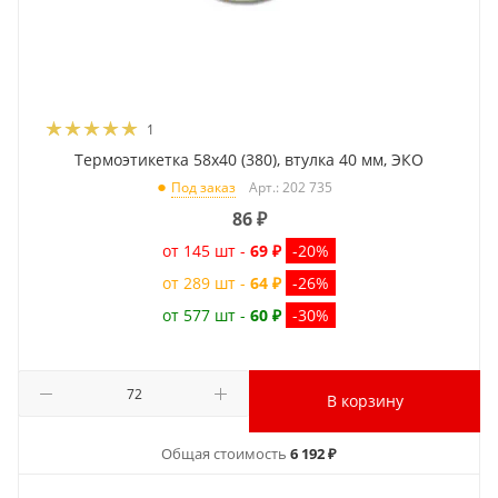
1
Термоэтикетка 58x40 (380), втулка 40 мм, ЭКО
Арт.: 202 735
Под заказ
86
₽
от 145 шт -
69 ₽
-20%
от 289 шт -
64 ₽
-26%
от 577 шт -
60 ₽
-30%
В корзину
Общая стоимость
6 192 ₽