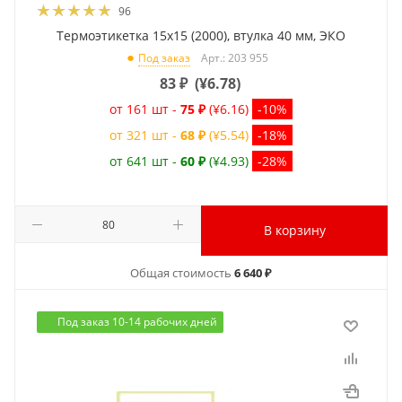
96
Термоэтикетка 15x15 (2000), втулка 40 мм, ЭКО
Арт.: 203 955
Под заказ
83
₽
(
¥6.78
)
от 161 шт -
75 ₽
(¥6.16)
-10%
от 321 шт -
68 ₽
(¥5.54)
-18%
от 641 шт -
60 ₽
(¥4.93)
-28%
В корзину
Общая стоимость
6 640 ₽
Под заказ 10-14 рабочих дней