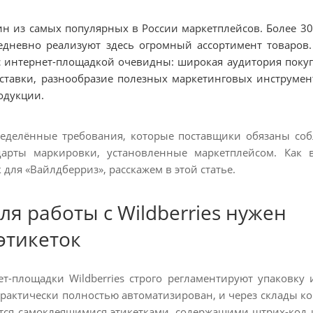
дин из самых популярных в России маркетплейсов. Более 30
едневно реализуют здесь огромный ассортимент товаров
с интернет-площадкой очевидны: широкая аудитория покуп
оставки, разнообразие полезных маркетинговых инструмен
одукции.
еделённые требования, которые поставщики обязаны соб
дарты маркировки, установленные маркетплейсом. Как 
 для «Вайлдберриз», расскажем в этой статье.
ля работы с Wildberries нужен
этикеток
т-площадки Wildberries строго регламентируют упаковку
рактически полностью автоматизирован, и через склады к
тся самоклеящимися этикетками, содержащими штрих-код 