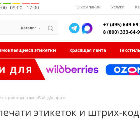
О компании
Услуги
Ка
8:00
09:00 - 17:00
+7 (495) 649-69
Каталог
8 (800) 333-64-
амоклеящиеся этикетки
Красящая лента
Текстил
и штрих-кодов для «Вайлдберриз»
печати этикеток и штрих-ко