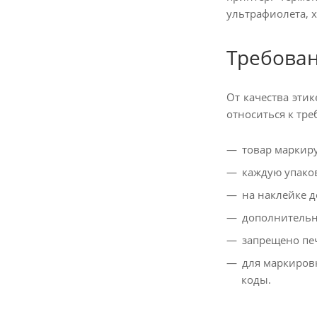
ультрафиолета, х
Требован
От качества эти
относиться к тр
товар маркир
каждую упаков
на наклейке д
дополнительно
запрещено печ
для маркиров
коды.