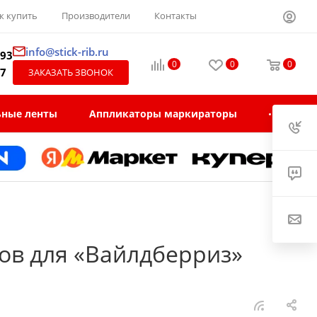
к купить
Производители
Контакты
info@stick-rib.ru
-93
0
0
0
97
ЗАКАЗАТЬ ЗВОНОК
ьные ленты
Аппликаторы маркираторы
дов для «Вайлдберриз»