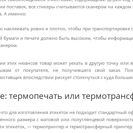
ии поставок, все стикеры считываются сканером на каждом 
. А именно:
о наклеивать ровно и плотно, чтобы при транспортировке о
й бумаги и печати должно быть высоким, чтобы информация
анером.
и этих нюансов товар может уехать в другую точку или во
ывам от покупателя, не получившего свой заказ. По
поставщик впоследствии рискует столкнуться с куда больш
е: термопечать или термотранс
 что для изготовления этикеток не подходит стандартный
ённого размера с матовой или полуглянцевой поверхност
ти этикеток, — термопринтер и термотрансферный принтер.