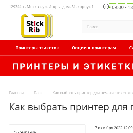
129344, г. Москва, ул. Искры, дом. 31, корпус 1
09:00 - 1
Принтеры этикеток
Опции к принтерам
С
—
—
Главная
Блог
Как выбрать принтер для печати этикеток 
Как выбрать принтер для 
7 октября 2022 12:09
О компании