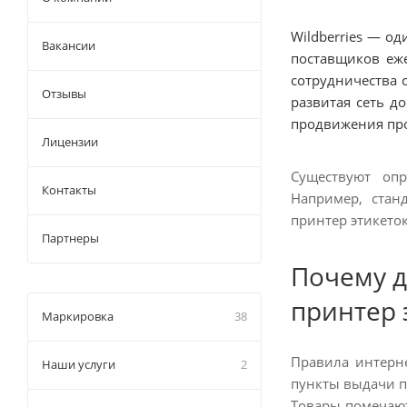
Wildberries — о
Вакансии
поставщиков еж
сотрудничества 
Отзывы
развитая сеть д
продвижения пр
Лицензии
Существуют опр
Контакты
Например, стан
принтер этикеток
Партнеры
Почему д
принтер 
Маркировка
38
Правила интерне
Наши услуги
2
пункты выдачи п
Товары помечаю