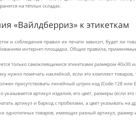
ранятся на тёплых складах.
ия «Вайлдберриз» к этикеткам
кеток и соблюдения правил их печати зависит, будет ли то
ебованиям интернет-площадки. Общие правила, применямы
уется только самоклеящимися этикетками размером 40x30 и
ку нужно помечать наклейкой, если это комплект товаров, 
олжен присутствовать линейный штрих-код (Code-128 или E
 указывается артикул изделия, его цвет, размеры (если это
атать артикул и баркод с пробелами, а цвет указывать на д
ки однотипных товаров, имеющих разный артикул, размер и