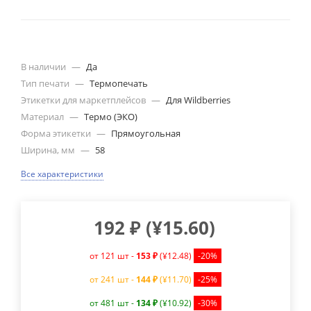
В наличии
—
Да
Тип печати
—
Термопечать
Этикетки для маркетплейсов
—
Для Wildberries
Материал
—
Термо (ЭКО)
Форма этикетки
—
Прямоугольная
Ширина, мм
—
58
Все характеристики
192
₽
(
¥15.60
)
от 121 шт -
153 ₽
(¥12.48)
-20%
от 241 шт -
144 ₽
(¥11.70)
-25%
от 481 шт -
134 ₽
(¥10.92)
-30%