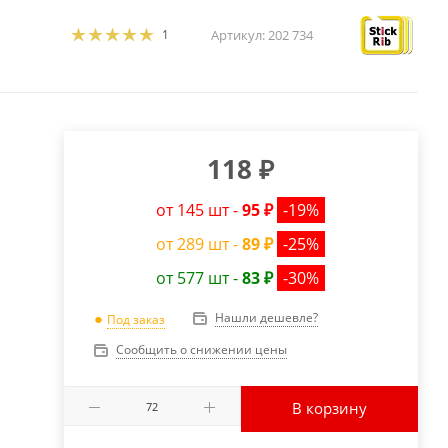
1
Артикул:
202 734
118
₽
от 145 шт -
95 ₽
-19%
от 289 шт -
89 ₽
-25%
от 577 шт -
83 ₽
-30%
Нашли дешевле?
Под заказ
Сообщить о снижении цены
В корзину