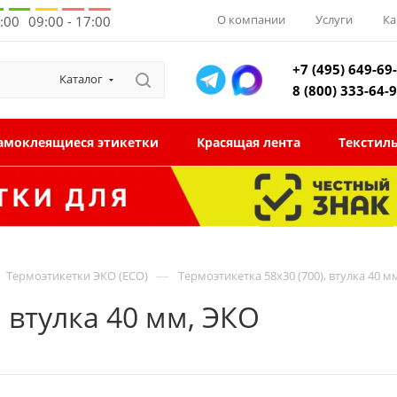
О компании
Услуги
Ка
8:00
09:00 - 17:00
+7 (495) 649-69
Каталог
8 (800) 333-64-
амоклеящиеся этикетки
Красящая лента
Текстил
—
Термоэтикетки ЭКО (ECO)
Термоэтикетка 58x30 (700), втулка 40 м
, втулка 40 мм, ЭКО