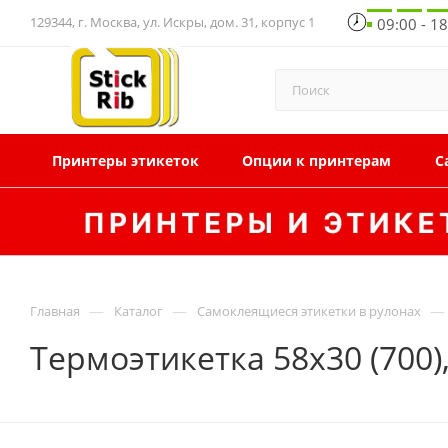
129344, г. Москва, ул. Искры, дом. 31, корпус 1
09:00 - 1
Принтеры этикеток
Опции к принтерам
С
—
—
—
Главная
Каталог
Самоклеящиеся этикетки в рулонах
Термоэтикетка 58x30 (700)