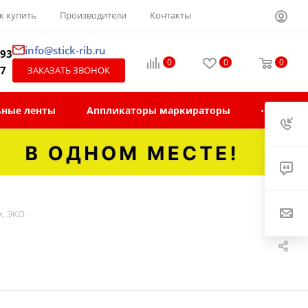
к купить
Производители
Контакты
info@stick-rib.ru
-93
0
0
0
97
ЗАКАЗАТЬ ЗВОНОК
ьные ленты
Аппликаторы маркираторы
м, ЭКО