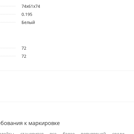
74х61х74
0.195
Белый
72
72
ребования к маркировке
плейсы становится все более популярной среди