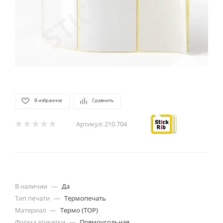
В избранное
Сравнить
Артикул:
210 704
В наличии
—
Да
Тип печати
—
Термопечать
Материал
—
Термо (ТОР)
Форма этикетки
—
Прямоугольная