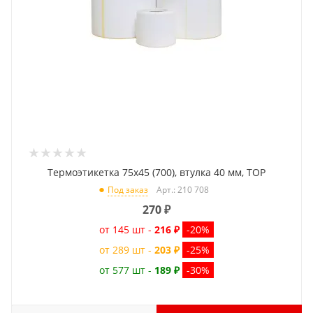
Термоэтикетка 75x45 (700), втулка 40 мм, TOP
Арт.: 210 708
Под заказ
270
₽
от 145 шт -
216 ₽
-20%
от 289 шт -
203 ₽
-25%
от 577 шт -
189 ₽
-30%