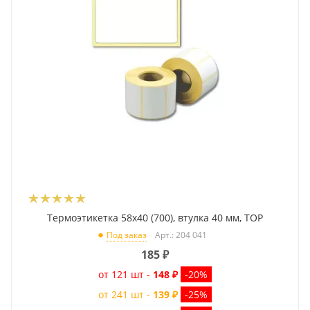
Термоэтикетка 58x40 (700), втулка 40 мм, TOP
Арт.: 204 041
Под заказ
185
₽
от 121 шт -
148 ₽
-20%
от 241 шт -
139 ₽
-25%