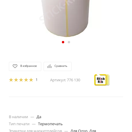
В избранное
Сравнить
1
Артикул:
776 130
В наличии
—
Да
Тип печати
—
Термопечать
Этикетки для маркетплейсов
—
Для Ozon, Для