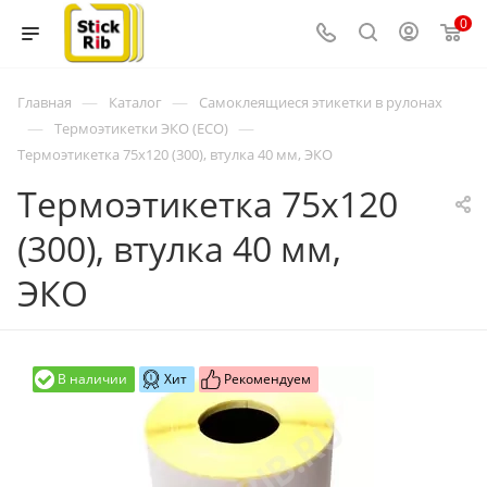
0
—
—
Главная
Каталог
Самоклеящиеся этикетки в рулонах
—
—
Термоэтикетки ЭКО (ECO)
Термоэтикетка 75x120 (300), втулка 40 мм, ЭКО
Термоэтикетка 75x120
(300), втулка 40 мм,
ЭКО
В наличии
Хит
Рекомендуем