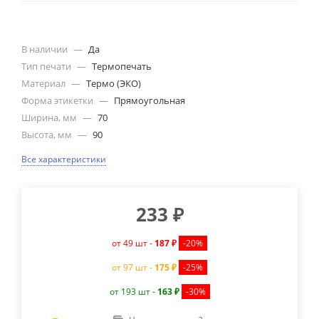
В наличии
—
Да
Тип печати
—
Термопечать
Материал
—
Термо (ЭКО)
Форма этикетки
—
Прямоугольная
Ширина, мм
—
70
Высота, мм
—
90
Все характеристики
233
₽
от 49 шт -
187 ₽
-20%
от 97 шт -
175 ₽
-25%
от 193 шт -
163 ₽
-30%