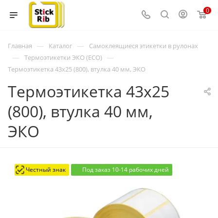
0
—
—
Главная
Каталог
Самоклеящиеся этикетки в рулонах
—
—
Термоэтикетки ЭКО (ECO)
Термоэтикетка 43x25 (800), втулка 40 мм, ЭКО
Термоэтикетка 43x25
(800), втулка 40 мм,
ЭКО
Честный знак
Под заказ 10-14 рабочих дней