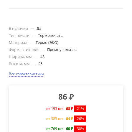
В наличии
—
Да
Тип печати
—
Термопечать
Материал
—
Термо (ЭКО)
Форма этикетки
—
Прямоугольная
Ширина, мм
—
43
Высота, мм
—
25
Все характеристики
86
₽
от 193 шт -
68 ₽
-21%
от 385 шт -
64 ₽
-26%
от 769 шт -
60 ₽
-30%