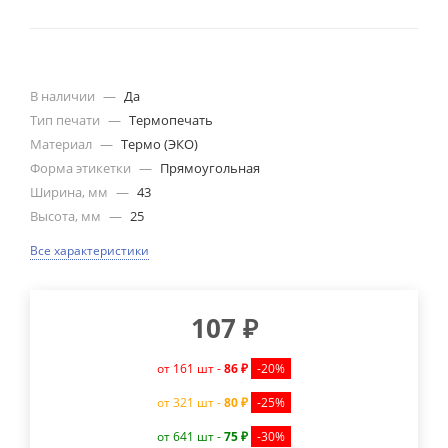
В наличии
—
Да
Тип печати
—
Термопечать
Материал
—
Термо (ЭКО)
Форма этикетки
—
Прямоугольная
Ширина, мм
—
43
Высота, мм
—
25
Все характеристики
107
₽
от 161 шт -
86 ₽
-20%
от 321 шт -
80 ₽
-25%
от 641 шт -
75 ₽
-30%