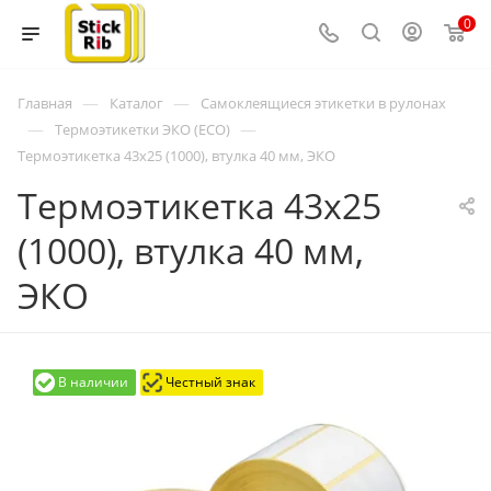
0
—
—
Главная
Каталог
Самоклеящиеся этикетки в рулонах
—
—
Термоэтикетки ЭКО (ECO)
Термоэтикетка 43x25 (1000), втулка 40 мм, ЭКО
Термоэтикетка 43x25
(1000), втулка 40 мм,
ЭКО
В наличии
Честный знак