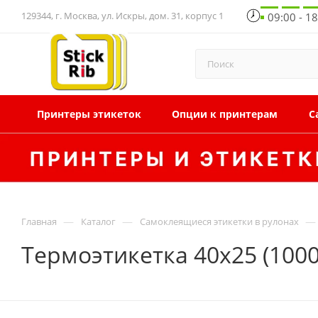
129344, г. Москва, ул. Искры, дом. 31, корпус 1
09:00 - 1
Принтеры этикеток
Опции к принтерам
С
—
—
—
Главная
Каталог
Самоклеящиеся этикетки в рулонах
Термоэтикетка 40x25 (1000