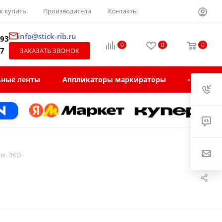
к купить
Производители
Контакты
info@stick-rib.ru
-93
0
0
0
97
ЗАКАЗАТЬ ЗВОНОК
ьные ленты
Аппликаторы маркираторы
мм, ЭКО