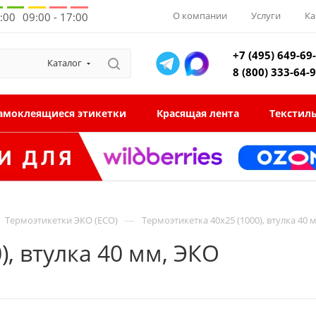
О компании
Услуги
Ка
8:00
09:00 - 17:00
+7 (495) 649-69
Каталог
8 (800) 333-64-
амоклеящиеся этикетки
Красящая лента
Текстил
—
Термоэтикетки ЭКО (ECO)
Термоэтикетка 40x25 (1000), втулка 40 
), втулка 40 мм, ЭКО