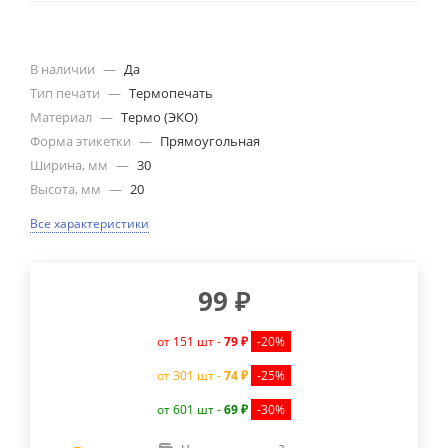
В наличии
—
Да
Тип печати
—
Термопечать
Материал
—
Термо (ЭКО)
Форма этикетки
—
Прямоугольная
Ширина, мм
—
30
Высота, мм
—
20
Все характеристики
99
₽
от 151 шт -
79 ₽
-20%
от 301 шт -
74 ₽
-25%
от 601 шт -
69 ₽
-30%