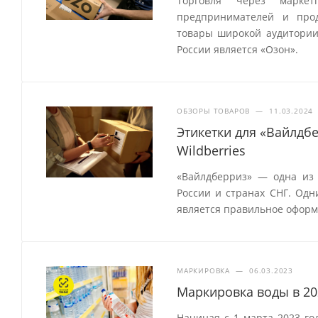
Торговля через маркет
предпринимателей и прод
товары широкой аудитории
России является «Озон».
ОБЗОРЫ ТОВАРОВ
—
11.03.2024
Этикетки для «Вайлдб
Wildberries
«Вайлдберриз» — одна из
России и странах СНГ. Одн
является правильное оформ
МАРКИРОВКА
—
06.03.2023
Маркировка воды в 20
Начиная с 1 марта 2023 го