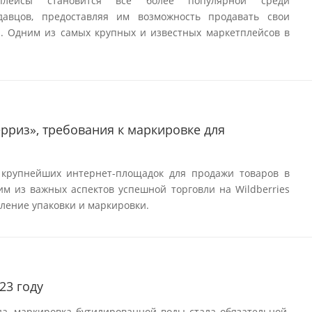
плейсы становится все более популярной среди
авцов, предоставляя им возможность продавать свои
. Одним из самых крупных и известных маркетплейсов в
ерриз», требования к маркировке для
 крупнейших интернет-площадок для продажи товаров в
им из важных аспектов успешной торговли на Wildberries
ление упаковки и маркировки.
23 году
да, маркировка бутилированной воды стала обязательной.