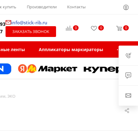
к купить
Производители
Контакты
info@stick-rib.ru
-93
0
0
0
97
ЗАКАЗАТЬ ЗВОНОК
ьные ленты
Аппликаторы маркираторы
 мм, ЭКО