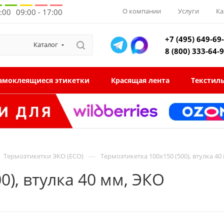
О компании
Услуги
Ка
8:00
09:00 - 17:00
+7 (495) 649-69
Каталог
8 (800) 333-64-
амоклеящиеся этикетки
Красящая лента
Текстил
—
Термоэтикетки ЭКО (ECO)
Термоэтикетка 100x150 (500), втулка 40
0), втулка 40 мм, ЭКО