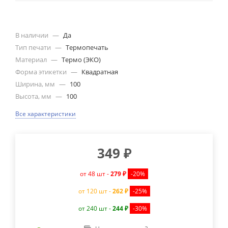
В наличии
—
Да
Тип печати
—
Термопечать
Материал
—
Термо (ЭКО)
Форма этикетки
—
Квадратная
Ширина, мм
—
100
Высота, мм
—
100
Все характеристики
349
₽
от 48 шт -
279 ₽
-20%
от 120 шт -
262 ₽
-25%
от 240 шт -
244 ₽
-30%