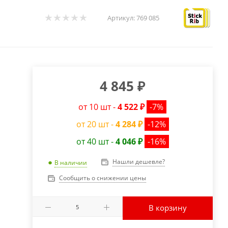
Артикул:
769 085
4 845
₽
от 10 шт -
4 522 ₽
-7%
от 20 шт -
4 284 ₽
-12%
от 40 шт -
4 046 ₽
-16%
Нашли дешевле?
В наличии
Сообщить о снижении цены
В корзину