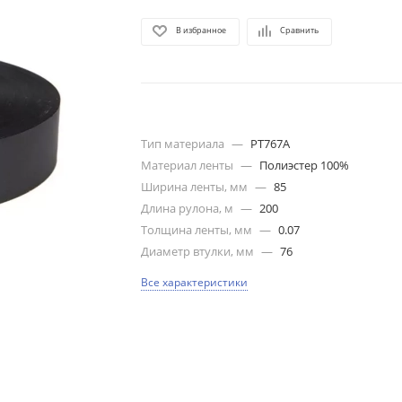
В избранное
Сравнить
Тип материала
—
PT767A
Материал ленты
—
Полиэстер 100%
Ширина ленты, мм
—
85
Длина рулона, м
—
200
Толщина ленты, мм
—
0.07
Диаметр втулки, мм
—
76
Все характеристики