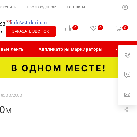
к купить
Производители
Контакты
info@stick-rib.ru
-93
0
0
0
97
ЗАКАЗАТЬ ЗВОНОК
ьные ленты
Аппликаторы маркираторы
я 85мм/200м
00м