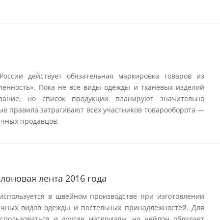
России действует обязательная маркировка товаров из
ленность». Пока не все виды одежды и тканевых изделий
вание, но список продукции планируют значительно
вые правила затрагивают всех участников товарооборота —
ичных продавцов.
лоновая лента 2016 года
используется в швейном производстве при изготовлении
ичных видов одежды и постельных принадлежностей. Для
использоваться и другие материалы, но нейлон обладает