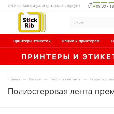
129344, г. Москва, ул. Искры, дом. 31, корпус 1
09:00 - 1
Принтеры этикеток
Опции к принтерам
С
—
—
—
Главная
Каталог
Текстильные ленты
Полиэстеровые
Полиэстеровая лента пре