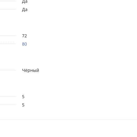
Да
Да
72
80
Чёрный
5
5