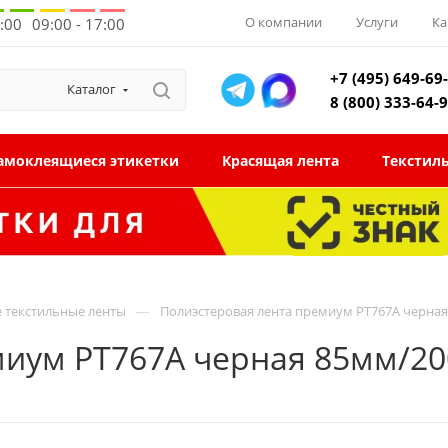
О компании
Услуги
Ка
8:00
09:00 - 17:00
+7 (495) 649-69
Каталог
8 (800) 333-64-
амоклеящиеся этикетки
Красящая лента
Текстил
—
 текстильные ленты
Полиэстеровая лента премиум PT767A черна
миум PT767A черная 85мм/2