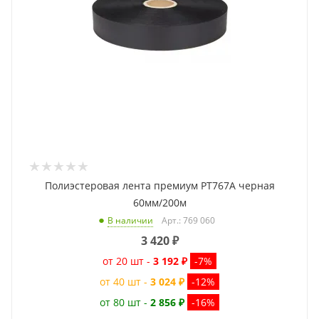
Полиэстеровая лента премиум PT767A черная
60мм/200м
Арт.: 769 060
В наличии
3 420
₽
от 20 шт -
3 192 ₽
-7%
от 40 шт -
3 024 ₽
-12%
от 80 шт -
2 856 ₽
-16%