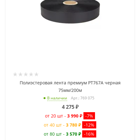
Полиэстеровая лента премиум PT767A черная
75мм/200м
Арт.: 769 075
В наличии
4 275
₽
от 20 шт -
3 990 ₽
-7%
от 40 шт -
3 780 ₽
-12%
от 80 шт -
3 570 ₽
-16%