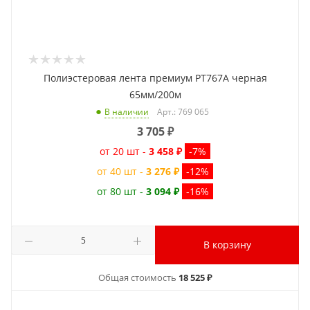
Полиэстеровая лента премиум PT767A черная
65мм/200м
Арт.: 769 065
В наличии
3 705
₽
от 20 шт -
3 458 ₽
-7%
от 40 шт -
3 276 ₽
-12%
от 80 шт -
3 094 ₽
-16%
В корзину
Общая стоимость
18 525 ₽