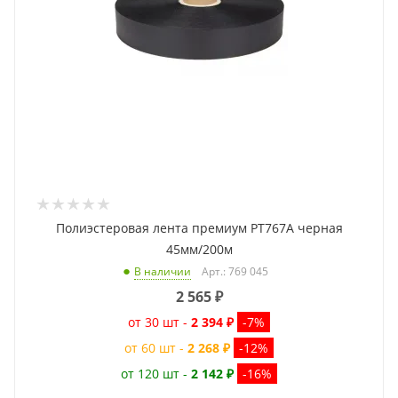
Полиэстеровая лента премиум PT767A черная
45мм/200м
Арт.: 769 045
В наличии
2 565
₽
от 30 шт -
2 394 ₽
-7%
от 60 шт -
2 268 ₽
-12%
от 120 шт -
2 142 ₽
-16%