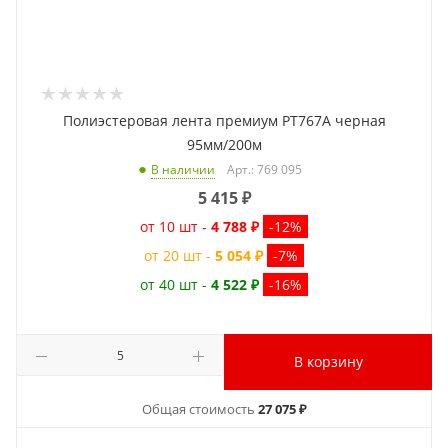
Полиэстеровая лента премиум PT767A черная
95мм/200м
Арт.: 769 095
В наличии
5 415
₽
от 10 шт -
4 788 ₽
-12%
от 20 шт -
5 054 ₽
-7%
от 40 шт -
4 522 ₽
-16%
В корзину
Общая стоимость
27 075 ₽