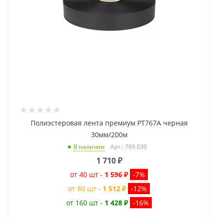
Полиэстеровая лента премиум PT767A черная
30мм/200м
Арт.: 769 030
В наличии
1 710
₽
от 40 шт -
1 596 ₽
-7%
от 80 шт -
1 512 ₽
-12%
от 160 шт -
1 428 ₽
-16%