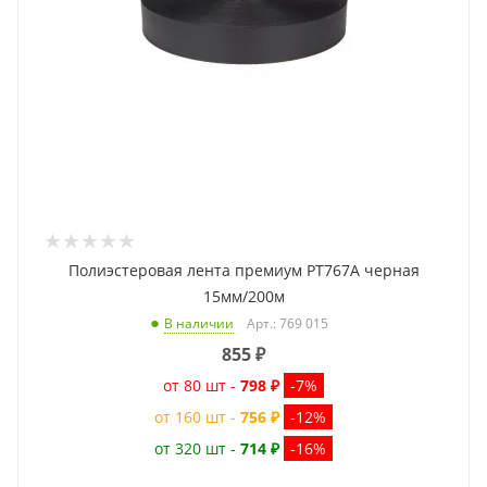
Полиэстеровая лента премиум PT767A черная
15мм/200м
Арт.: 769 015
В наличии
855
₽
от 80 шт -
798 ₽
-7%
от 160 шт -
756 ₽
-12%
от 320 шт -
714 ₽
-16%