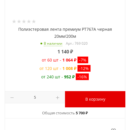
Полиэстеровая лента премиум PT767A черная
20мм/200м
Арт.: 769 020
В наличии
1 140
₽
от 60 шт -
1 064 ₽
-7%
от 120 шт -
1 008 ₽
-12%
от 240 шт -
952 ₽
-16%
В корзину
Общая стоимость
5 700 ₽