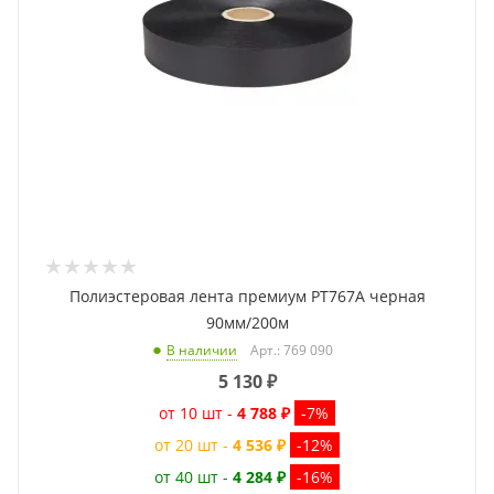
Полиэстеровая лента премиум PT767A черная
90мм/200м
Арт.: 769 090
В наличии
5 130
₽
от 10 шт -
4 788 ₽
-7%
от 20 шт -
4 536 ₽
-12%
от 40 шт -
4 284 ₽
-16%