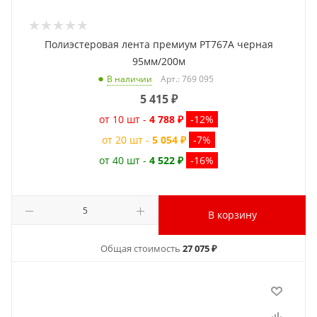
Полиэстеровая лента премиум PT767A черная
95мм/200м
Арт.: 769 095
В наличии
5 415
₽
от 10 шт -
4 788 ₽
-12%
от 20 шт -
5 054 ₽
-7%
от 40 шт -
4 522 ₽
-16%
В корзину
Общая стоимость
27 075 ₽