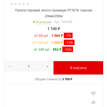
Полиэстеровая лента премиум PT767A черная
20мм/200м
Арт.: 769 020
В наличии
1 140
₽
от 60 шт -
1 064 ₽
-7%
от 120 шт -
1 008 ₽
-12%
от 240 шт -
952 ₽
-16%
В корзину
Общая стоимость
5 700 ₽