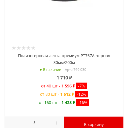
Полиэстеровая лента премиум PT767A черная
30мм/200м
Арт.: 769 030
В наличии
1 710
₽
от 40 шт -
1 596 ₽
-7%
от 80 шт -
1 512 ₽
-12%
от 160 шт -
1 428 ₽
-16%
В корзину