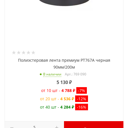
Полиэстеровая лента премиум PT767A черная
90мм/200м
Арт.: 769 090
В наличии
5 130
₽
от 10 шт -
4 788 ₽
-7%
от 20 шт -
4 536 ₽
-12%
от 40 шт -
4 284 ₽
-16%