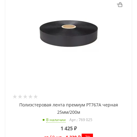
Полиэстеровая лента премиум PT767A черная
25мм/200м
Арт.: 769 025
В наличии
1 425
₽