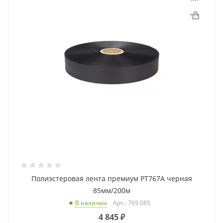
Полиэстеровая лента премиум PT767A черная
85мм/200м
Арт.: 769 085
В наличии
4 845
₽