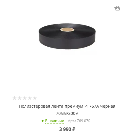
Полиэстеровая лента премиум PT767A черная
70мм/200м
Арт.: 769 070
В наличии
3 990
₽