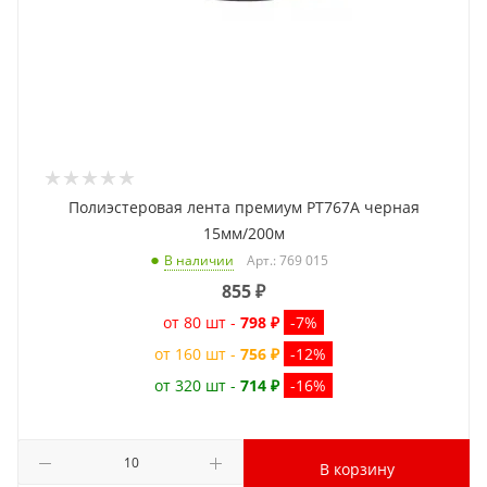
Полиэстеровая лента премиум PT767A черная
15мм/200м
Арт.: 769 015
В наличии
855
₽
от 80 шт -
798 ₽
-7%
от 160 шт -
756 ₽
-12%
от 320 шт -
714 ₽
-16%
В корзину