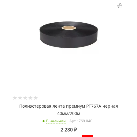
Полиэстеровая лента премиум PT767A черная
40мм/200м
Арт.: 769 040
В наличии
2 280
₽