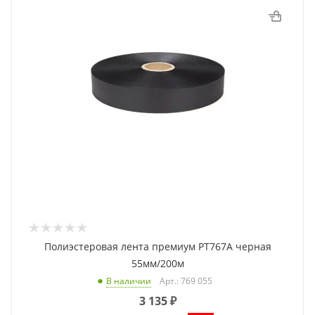
Полиэстеровая лента премиум PT767A черная
55мм/200м
Арт.: 769 055
В наличии
3 135
₽