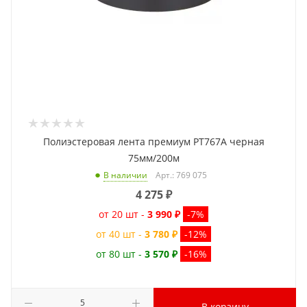
Полиэстеровая лента премиум PT767A черная
75мм/200м
Арт.: 769 075
В наличии
4 275
₽
от 20 шт -
3 990 ₽
-7%
от 40 шт -
3 780 ₽
-12%
от 80 шт -
3 570 ₽
-16%
В корзину