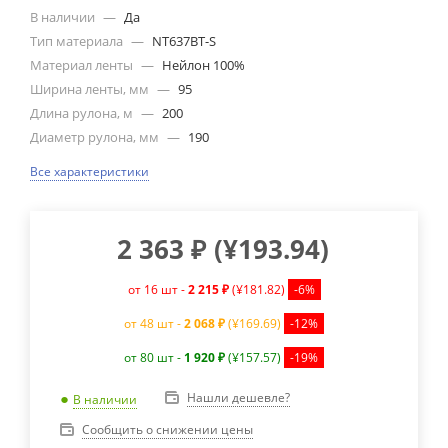
В наличии
—
Да
Тип материала
—
NT637BT-S
Материал ленты
—
Нейлон 100%
Ширина ленты, мм
—
95
Длина рулона, м
—
200
Диаметр рулона, мм
—
190
Все характеристики
2 363
₽
(
¥193.94
)
от 16 шт -
2 215 ₽
(¥181.82)
-6%
от 48 шт -
2 068 ₽
(¥169.69)
-12%
от 80 шт -
1 920 ₽
(¥157.57)
-19%
Нашли дешевле?
В наличии
Сообщить о снижении цены