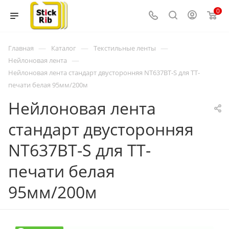
0
—
—
—
Главная
Каталог
Текстильные ленты
—
Нейлоновая лента
Нейлоновая лента стандарт двусторонняя NT637BT-S для ТТ-
печати белая 95мм/200м
Нейлоновая лента
стандарт двусторонняя
NT637BT-S для ТТ-
печати белая
95мм/200м