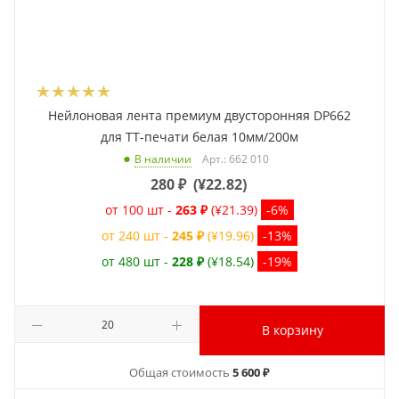
Нейлоновая лента премиум двусторонняя DP662
для ТТ-печати белая 10мм/200м
Арт.: 662 010
В наличии
280
₽
(
¥22.82
)
от 100 шт -
263 ₽
(¥21.39)
-6%
от 240 шт -
245 ₽
(¥19.96)
-13%
от 480 шт -
228 ₽
(¥18.54)
-19%
В корзину
Общая стоимость
5 600 ₽