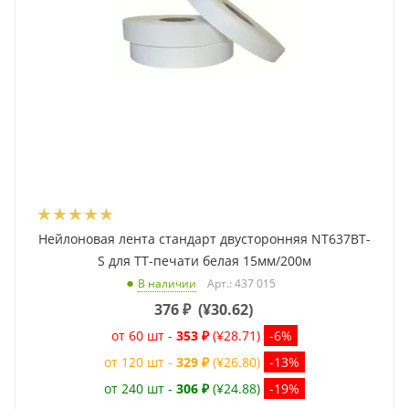
Нейлоновая лента стандарт двусторонняя NT637BT-
S для ТТ-печати белая 15мм/200м
Арт.: 437 015
В наличии
376
₽
(
¥30.62
)
от 60 шт -
353 ₽
(¥28.71)
-6%
от 120 шт -
329 ₽
(¥26.80)
-13%
от 240 шт -
306 ₽
(¥24.88)
-19%