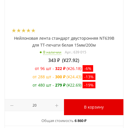
Нейлоновая лента стандарт двусторонняя NT639B
для ТТ-печати белая 15мм/200м
Арт.: 639 015
В наличии
343
₽
(
¥27.92
)
от 96 шт -
322 ₽
(¥26.18)
-6%
от 288 шт -
300 ₽
(¥24.43)
-13%
от 480 шт -
279 ₽
(¥22.69)
-19%
В корзину
Общая стоимость
6 860 ₽