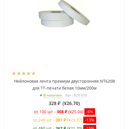
Нейлоновая лента премиум двусторонняя NT620B
для ТТ-печати белая 10мм/200м
Арт.: 620 010
В наличии
328
₽
(
¥26.70
)
от 100 шт -
308 ₽
(¥25.04)
-6%
от 240 шт -
287 ₽
(¥23.37)
-13%
от 480 шт -
267 ₽
(¥21.70)
-19%