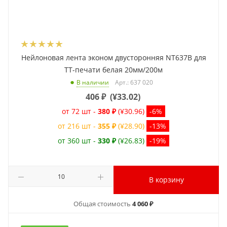
Нейлоновая лента эконом двусторонняя NT637B для
ТТ-печати белая 20мм/200м
Арт.: 637 020
В наличии
406
₽
(
¥33.02
)
от 72 шт -
380 ₽
(¥30.96)
-6%
от 216 шт -
355 ₽
(¥28.90)
-13%
от 360 шт -
330 ₽
(¥26.83)
-19%
В корзину
Общая стоимость
4 060 ₽