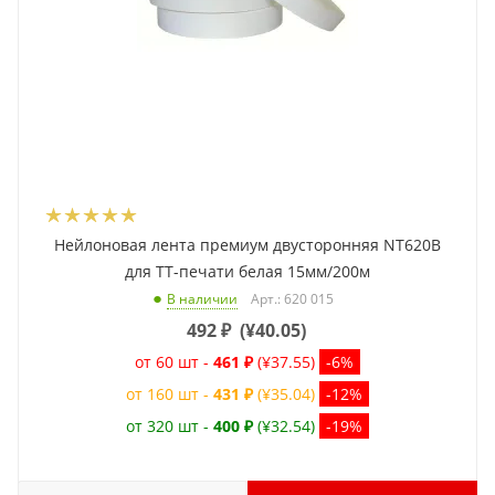
Нейлоновая лента премиум двусторонняя NT620B
для ТТ-печати белая 15мм/200м
Арт.: 620 015
В наличии
492
₽
(
¥40.05
)
от 60 шт -
461 ₽
(¥37.55)
-6%
от 160 шт -
431 ₽
(¥35.04)
-12%
от 320 шт -
400 ₽
(¥32.54)
-19%