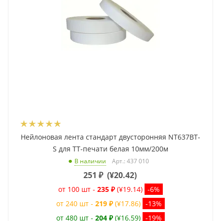
Нейлоновая лента стандарт двусторонняя NT637BT-
S для ТТ-печати белая 10мм/200м
Арт.: 437 010
В наличии
251
₽
(
¥20.42
)
от 100 шт -
235 ₽
(¥19.14)
-6%
от 240 шт -
219 ₽
(¥17.86)
-13%
от 480 шт -
204 ₽
(¥16.59)
-19%