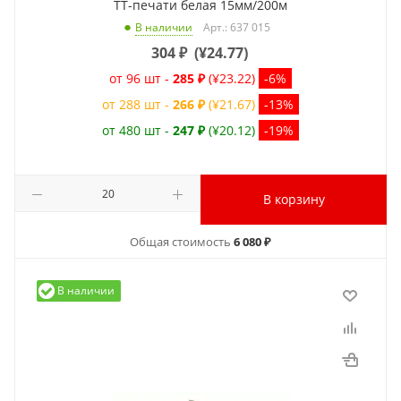
ТТ-печати белая 15мм/200м
Арт.: 637 015
В наличии
304
₽
(
¥24.77
)
от 96 шт -
285 ₽
(¥23.22)
-6%
от 288 шт -
266 ₽
(¥21.67)
-13%
от 480 шт -
247 ₽
(¥20.12)
-19%
В корзину
Общая стоимость
6 080 ₽
В наличии