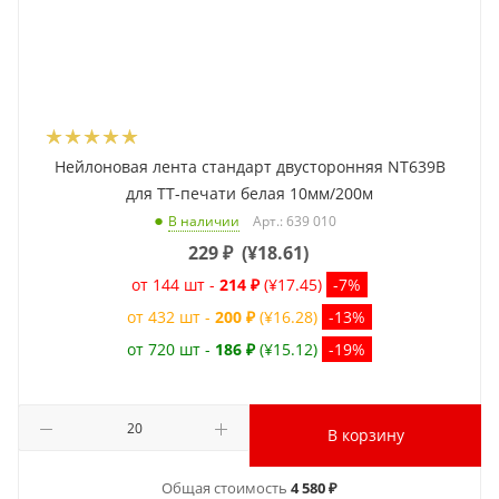
Нейлоновая лента стандарт двусторонняя NT639B
для ТТ-печати белая 10мм/200м
Арт.: 639 010
В наличии
229
₽
(
¥18.61
)
от 144 шт -
214 ₽
(¥17.45)
-7%
от 432 шт -
200 ₽
(¥16.28)
-13%
от 720 шт -
186 ₽
(¥15.12)
-19%
В корзину
Общая стоимость
4 580 ₽