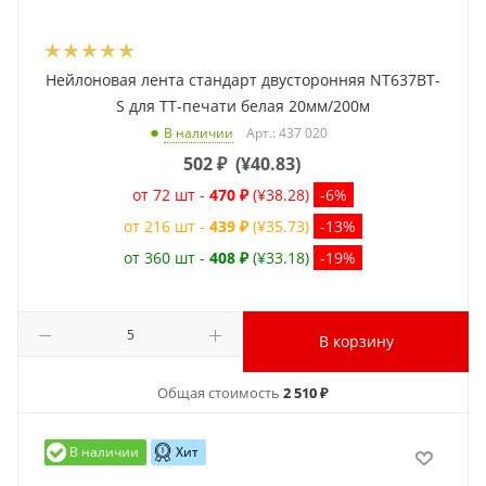
Нейлоновая лента стандарт двусторонняя NT637BT-
S для ТТ-печати белая 20мм/200м
Арт.: 437 020
В наличии
502
₽
(
¥40.83
)
от 72 шт -
470 ₽
(¥38.28)
-6%
от 216 шт -
439 ₽
(¥35.73)
-13%
от 360 шт -
408 ₽
(¥33.18)
-19%
В корзину
Общая стоимость
2 510 ₽
В наличии
Хит