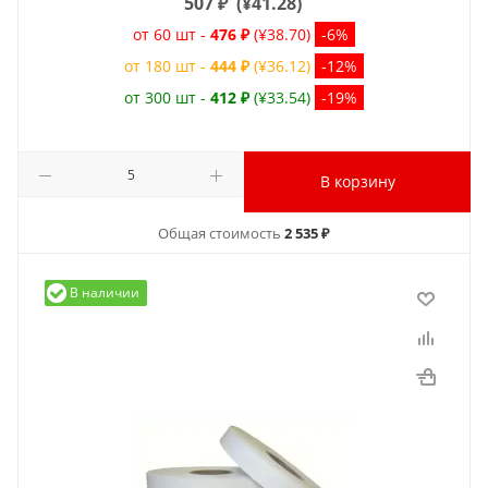
507
₽
(
¥41.28
)
от 60 шт -
476 ₽
(¥38.70)
-6%
от 180 шт -
444 ₽
(¥36.12)
-12%
от 300 шт -
412 ₽
(¥33.54)
-19%
В корзину
Общая стоимость
2 535 ₽
В наличии