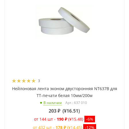
3
Нейлоновая лента эконом двусторонняя NT637B для
ТТ-печати белая 10мм/200м
Арт.: 637 010
В наличии
203
₽
(
¥16.51
)
от 144 шт -
190 ₽
(¥15.48)
-6%
от 432 шт -
178 ₽
(¥14.45)
-12%