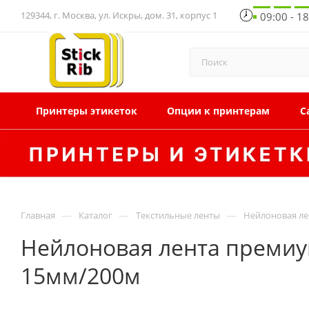
129344, г. Москва, ул. Искры, дом. 31, корпус 1
09:00 - 1
Принтеры этикеток
Опции к принтерам
С
—
—
—
Главная
Каталог
Текстильные ленты
Нейлоновая ле
Нейлоновая лента премиум
15мм/200м