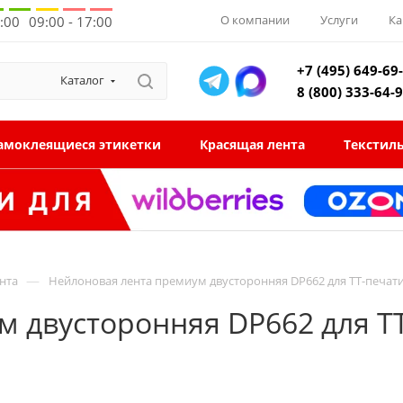
О компании
Услуги
Ка
8:00
09:00 - 17:00
+7 (495) 649-69
Каталог
8 (800) 333-64-
амоклеящиеся этикетки
Красящая лента
Текстил
—
нта
Нейлоновая лента премиум двусторонняя DP662 для ТТ-печат
 двусторонняя DP662 для Т