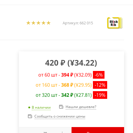
Артикул:
662 015
420
₽
(
¥34.22
)
от 60 шт -
394 ₽
(¥32.09)
-6%
от 160 шт -
368 ₽
(¥29.95)
-12%
от 320 шт -
342 ₽
(¥27.81)
-19%
Нашли дешевле?
В наличии
Сообщить о снижении цены