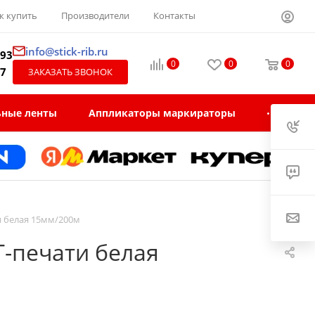
к купить
Производители
Контакты
info@stick-rib.ru
-93
0
0
0
97
ЗАКАЗАТЬ ЗВОНОК
ьные ленты
Аппликаторы маркираторы
и белая 15мм/200м
Т-печати белая