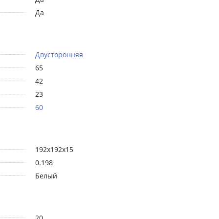
Да
Двусторонняя
65
42
23
60
192х192х15
0.198
Белый
20