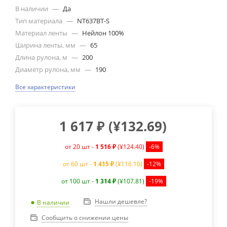
В наличии
—
Да
Тип материала
—
NT637BT-S
Материал ленты
—
Нейлон 100%
Ширина ленты, мм
—
65
Длина рулона, м
—
200
Диаметр рулона, мм
—
190
Все характеристики
1 617
₽
(
¥132.69
)
от 20 шт -
1 516 ₽
(¥124.40)
-6%
от 60 шт -
1 415 ₽
(¥116.10)
-12%
от 100 шт -
1 314 ₽
(¥107.81)
-19%
Нашли дешевле?
В наличии
Сообщить о снижении цены