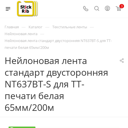
0
—
—
—
Главная
Каталог
Текстильные ленты
—
Нейлоновая лента
Нейлоновая лента стандарт двусторонняя NT637BT-S для ТТ-
печати белая 65мм/200м
Нейлоновая лента
стандарт двусторонняя
NT637BT-S для ТТ-
печати белая
65мм/200м