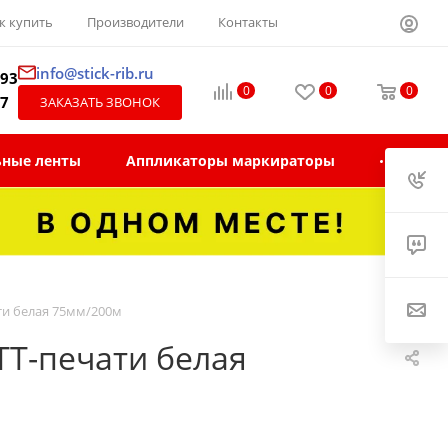
к купить
Производители
Контакты
info@stick-rib.ru
-93
0
0
0
97
ЗАКАЗАТЬ ЗВОНОК
ьные ленты
Аппликаторы маркираторы
ти белая 75мм/200м
ТТ-печати белая