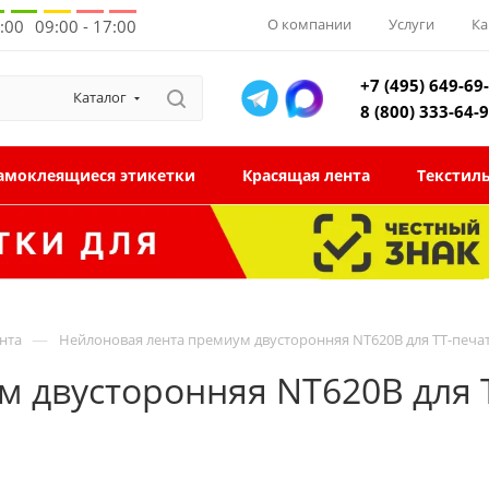
О компании
Услуги
Ка
8:00
09:00 - 17:00
+7 (495) 649-69
Каталог
8 (800) 333-64-
амоклеящиеся этикетки
Красящая лента
Текстил
—
нта
Нейлоновая лента премиум двусторонняя NT620B для ТТ-печа
 двусторонняя NT620B для 