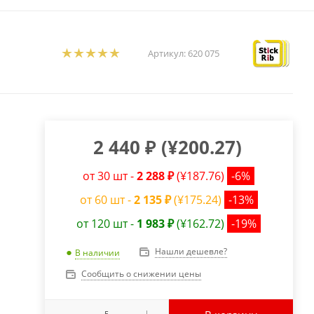
Артикул:
620 075
2 440
₽
(
¥200.27
)
от 30 шт -
2 288 ₽
(¥187.76)
-6%
от 60 шт -
2 135 ₽
(¥175.24)
-13%
от 120 шт -
1 983 ₽
(¥162.72)
-19%
Нашли дешевле?
В наличии
Сообщить о снижении цены