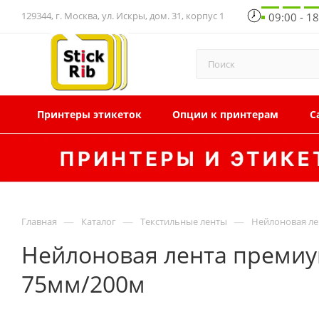
129344, г. Москва, ул. Искры, дом. 31, корпус 1
09:00 - 1
Принтеры этикеток
Опции к принтерам
С
—
—
—
Главная
Каталог
Текстильные ленты
Нейлоновая ле
Нейлоновая лента премиум
75мм/200м