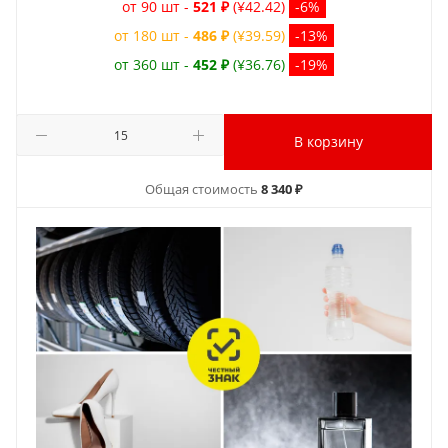
от 90 шт -
521 ₽
(¥42.42)
-6%
от 180 шт -
486 ₽
(¥39.59)
-13%
от 360 шт -
452 ₽
(¥36.76)
-19%
В корзину
Общая стоимость
8 340 ₽