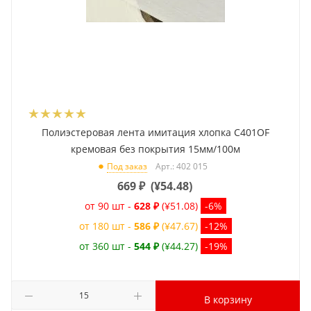
Полиэстеровая лента имитация хлопка C401OF
кремовая без покрытия 15мм/100м
Арт.: 402 015
Под заказ
669
₽
(
¥54.48
)
от 90 шт -
628 ₽
(¥51.08)
-6%
от 180 шт -
586 ₽
(¥47.67)
-12%
от 360 шт -
544 ₽
(¥44.27)
-19%
В корзину