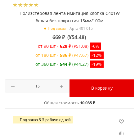
Полиэстеровая лента имитация хлопка C401W
белая без покрытия 15мм/100м
Арт.: 401 015
Под заказ
669
₽
(
¥54.48
)
от 90 шт -
628 ₽
(¥51.08)
-6%
от 180 шт -
586 ₽
(¥47.67)
-12%
от 360 шт -
544 ₽
(¥44.27)
-19%
В корзину
Общая стоимость
10 035 ₽
Под заказ 3-5 рабочих дней