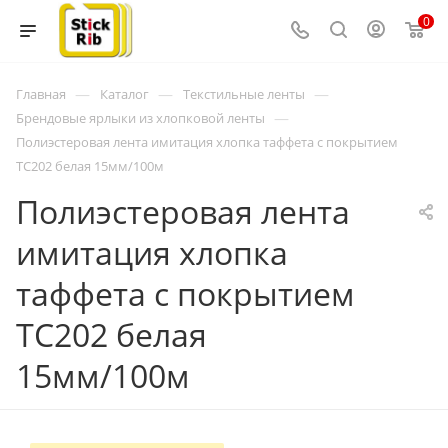
0
—
—
—
Главная
Каталог
Текстильные ленты
—
Брендовые ярлыки из хлопковой ленты
Полиэстеровая лента имитация хлопка таффета с покрытием
TC202 белая 15мм/100м
Полиэстеровая лента
имитация хлопка
таффета с покрытием
TC202 белая
15мм/100м