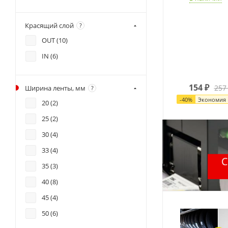
Красящий слой
?
OUT (
10
)
IN (
6
)
154
₽
257
Ширина ленты, мм
?
-
40
%
Экономия
20 (
2
)
25 (
2
)
30 (
4
)
33 (
4
)
35 (
3
)
40 (
8
)
45 (
4
)
50 (
6
)