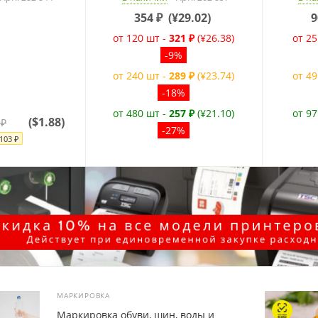
354
₽
(
¥29.02
)
9
от 120 шт -
321 ₽
(¥26.38)
от 25
-9%
от 240 шт -
289 ₽
(¥23.74)
от 49
-18%
от 480 шт -
257 ₽
(¥21.10)
от 97
(
$1.88
)
₽
-27%
103
₽
МАРКИРОВКА
Маркировка обуви, шин, воды и