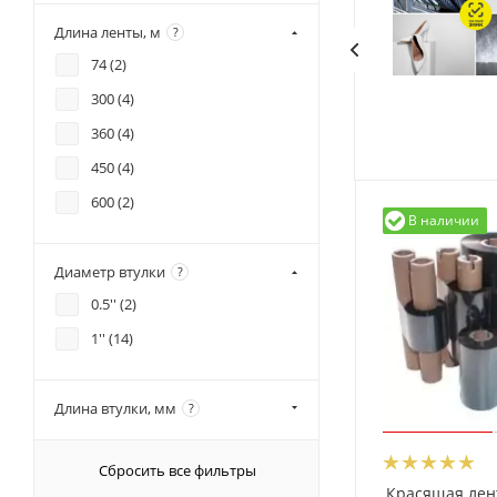
55 (
2
)
Длина ленты, м
?
57 (
2
)
74 (
2
)
60 (
14
)
300 (
4
)
64 (
2
)
360 (
4
)
70 (
5
)
450 (
4
)
75 (
5
)
600 (
2
)
80 (
12
)
В наличии
90 (
4
)
Диаметр втулки
?
95 (
2
)
0.5'' (
2
)
100 (
2
)
1'' (
14
)
102 (
2
)
110 (
16
)
Длина втулки, мм
?
140 (
2
)
144 (
2
)
Сбросить все фильтры
156 (
4
)
Красящая лен