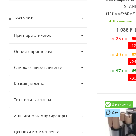
165 (
2
)
STAN
(110мм/360м/
170 (
2
)
КАТАЛОГ
В наличии
1 086
₽
Принтеры этикеток
от 25 шт -
9
-1
Опции к принтерам
от 49 шт -
8
-2
Самоклеящиеся этикетки
от 97 шт -
6
-3
Красящая лента
Текстильные ленты
В наличии
Хит
Аппликаторы маркираторы
Ценники и этикет-лента