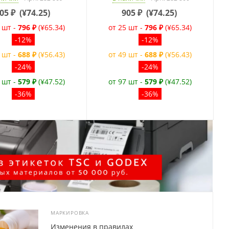
05
₽
(
¥74.25
)
905
₽
(
¥74.25
)
 шт -
796 ₽
(¥65.34)
от 25 шт -
796 ₽
(¥65.34)
-12%
-12%
 шт -
688 ₽
(¥56.43)
от 49 шт -
688 ₽
(¥56.43)
-24%
-24%
 шт -
579 ₽
(¥47.52)
от 97 шт -
579 ₽
(¥47.52)
-36%
-36%
МАРКИРОВКА
Изменения в правилах