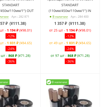
STANDART
STANDART
/450м/110мм/1") OUT
(110мм/450м/110мм/1") IN
Арт.: 282 871
Арт.: 284 400
аличии
В наличии
357
₽
(
¥111.38
)
1 357
₽
(
¥111.38
)
 шт -
1 194 ₽
(¥98.01)
от 25 шт -
1 194 ₽
(¥98.01)
-12%
-12%
 шт -
1 031 ₽
(¥84.65)
от 49 шт -
1 031 ₽
(¥84.65)
-24%
-24%
 шт -
868 ₽
(¥71.28)
от 97 шт -
868 ₽
(¥71.28)
-36%
-36%
личии
В наличии