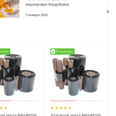
маркировки биодобавок
5 января 2026
личии
В наличии
ая лента WAX/RESIN
Красящая лента WAX/RESIN