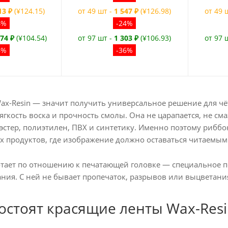
13 ₽
(¥124.15)
от 49 шт -
1 547 ₽
(¥126.98)
от 49 
4%
-24%
274 ₽
(¥104.54)
от 97 шт -
1 303 ₽
(¥106.93)
от 97 
6%
-36%
ax-Resin — значит получить универсальное решение для чёт
мягкость воска и прочность смолы. Она не царапается, не с
эстер, полиэтилен, ПВХ и синтетику. Именно поэтому рибб
 продуктов, где изображение должно оставаться читаемым
отает по отношению к печатающей головке — специальное по
ния. С ней не бывает пропечаток, разрывов или выцветани
состоят красящие ленты Wax-Resi