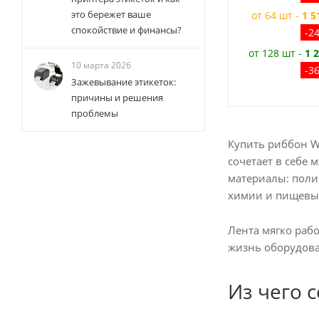
это бережет ваше
от 64 шт -
1 5
спокойствие и финансы?
-2
от 128 шт -
1 
10 марта 2026
-3
Зажевывание этикеток:
причины и решения
проблемы
Купить риббон W
сочетает в себе 
материалы: поли
химии и пищевых
Лента мягко раб
жизнь оборудова
Из чего 