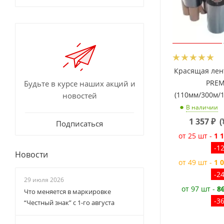
Красящая лен
PRE
Будьте в курсе наших акций и
(110мм/300м/
новостей
В наличии
1 357
₽
(
Подписаться
от 25 шт -
1 
-1
Новости
от 49 шт -
1 
-2
29 июля 2026
от 97 шт -
8
Что меняется в маркировке
-3
“Честный знак” с 1-го августа