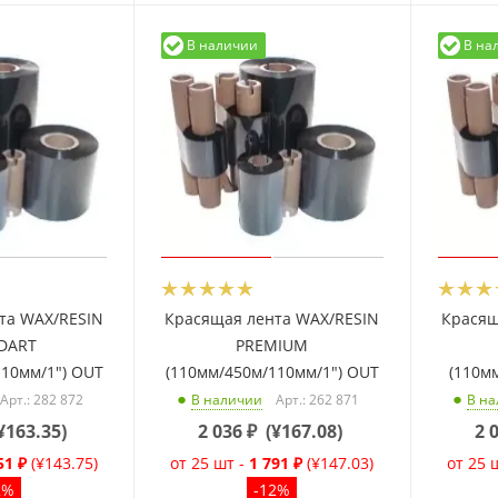
В наличии
В на
та WAX/RESIN
Красящая лента WAX/RESIN
Красящ
DART
PREMIUM
110мм/1") OUT
(110мм/450м/110мм/1") OUT
(110м
Арт.: 282 872
Арт.: 262 871
В наличии
В н
¥163.35
)
2 036
₽
(
¥167.08
)
2 
51 ₽
(¥143.75)
от 25 шт -
1 791 ₽
(¥147.03)
от 25 
2%
-12%