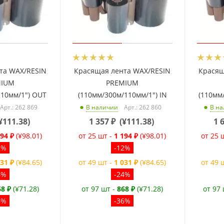
та WAX/RESIN
Красящая лента WAX/RESIN
Красящ
MIUM
PREMIUM
110мм/1") OUT
(110мм/300м/110мм/1") IN
(110мм
Арт.: 262 869
Арт.: 262 860
В наличии
В н
¥111.38
)
1 357
₽
(
¥111.38
)
1 
194 ₽
(¥98.01)
от 25 шт -
1 194 ₽
(¥98.01)
от 25 
2%
-12%
031 ₽
(¥84.65)
от 49 шт -
1 031 ₽
(¥84.65)
от 49 
4%
-24%
68 ₽
(¥71.28)
от 97 шт -
868 ₽
(¥71.28)
от 97
6%
-36%