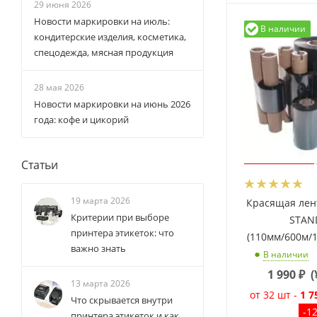
29 июня 2026
Новости маркировки на июль:
В наличии
кондитерские изделия, косметика,
спецодежда, мясная продукция
28 мая 2026
Новости маркировки на июнь 2026
года: кофе и цикорий
Статьи
19 марта 2026
Красящая лен
Критерии при выборе
STAN
принтера этикеток: что
(110мм/600м/
важно знать
В наличии
1 990
₽
(
13 марта 2026
от 32 шт -
1 7
Что скрывается внутри
-1
принтера этикеток и как