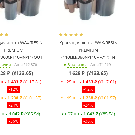
ая лента WAX/RESIN
Красящая лента WAX/RESIN
PREMIUM
PREMIUM
/360м/110мм/1") OUT
(110мм/360м/110мм/1") IN
Арт.: 262 870
Арт.: 74 569
аличии
В наличии
628
₽
(
¥133.65
)
1 628
₽
(
¥133.65
)
шт -
1 433 ₽
(¥117.61)
от 25 шт -
1 433 ₽
(¥117.61)
-12%
-12%
шт -
1 238 ₽
(¥101.57)
от 49 шт -
1 238 ₽
(¥101.57)
-24%
-24%
 шт -
1 042 ₽
(¥85.54)
от 97 шт -
1 042 ₽
(¥85.54)
-36%
-36%