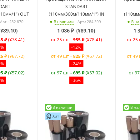
DART
STANDART
110мм/1") OUT
(110мм/360м/110мм/1") IN
(110мм
Арт.: 282 870
Арт.: 284 399
В наличии
В н
(
¥89.10
)
1 086
₽
(
¥89.10
)
1 
55 ₽
(¥78.41)
от 25 шт -
955 ₽
(¥78.41)
от 25
2%
-12%
25 ₽
(¥67.72)
от 49 шт -
825 ₽
(¥67.72)
от 49
4%
-24%
95 ₽
(¥57.02)
от 97 шт -
695 ₽
(¥57.02)
от 97
6%
-36%
В наличии
В на
Хит