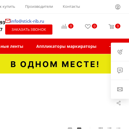
к купить
Производители
Контакты
info@stick-rib.ru
-93
0
0
0
97
ЗАКАЗАТЬ ЗВОНОК
ьные ленты
Аппликаторы маркираторы