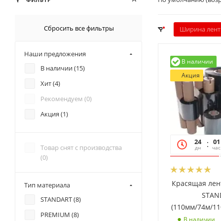
Сбросить все фильтры
Ширина лент
Наши предложения
В наличии
В наличии (
15
)
Акция
Хит (
4
)
Рекомендуем (
0
)
Акция (
1
)
24
01
Товар снят с производства
дн
час
(
0
)
Красящая лен
Тип материала
STAN
STANDART (
8
)
(110мм/74м/11
PREMIUM (
8
)
В наличии