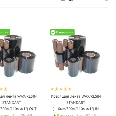
личии
В наличии
ая лента WAX/RESIN
Красящая лента WAX/RESIN
STANDART
STANDART
/300м/110мм/1") OUT
(110мм/300м/110мм/1") IN
Арт.: 282 869
Арт.: 282 860
аличии
В наличии