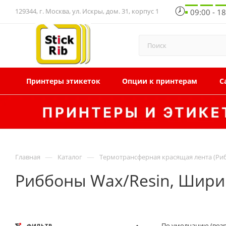
129344, г. Москва, ул. Искры, дом. 31, корпус 1
09:00 - 1
Принтеры этикеток
Опции к принтерам
С
—
—
Главная
Каталог
Термотрансферная красящая лента (Ри
Риббоны Wax/Resin, Ширин
По умолчанию (воз
ФИЛЬТР