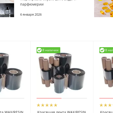
парфюмерии
6 января 2026
В наличии
В на
та WAX/RESIN
Красящая лента WAX/RESIN
Красящ