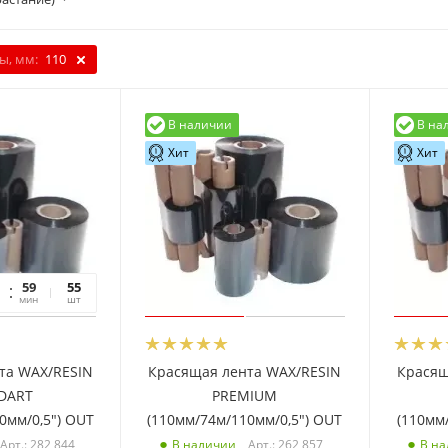
ы, мм:
110
В наличии
В на
Хит
Хит
59
01
55
мин
сек
шт
та WAX/RESIN
Красящая лента WAX/RESIN
Красящ
DART
PREMIUM
0мм/0,5") OUT
(110мм/74м/110мм/0,5") OUT
(110мм
Арт.: 282 844
Арт.: 262 857
В наличии
В н