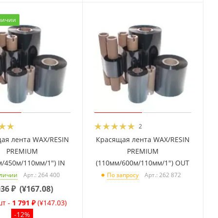
личии
2
ая лента WAX/RESIN
Красящая лента WAX/RESIN
PREMIUM
PREMIUM
м/450м/110мм/1") IN
(110мм/600м/110мм/1") OUT
Арт.: 264 400
Арт.: 262 872
аличии
По запросу
036
₽
(
¥167.08
)
шт -
1 791 ₽
(¥147.03)
-12%