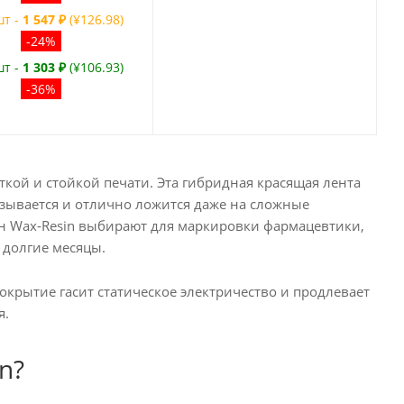
шт -
1 547 ₽
(¥126.98)
-24%
шт -
1 303 ₽
(¥106.93)
-36%
кой и стойкой печати. Эта гибридная красящая лента
мазывается и отлично ложится даже на сложные
он Wax-Resin выбирают для маркировки фармацевтики,
 долгие месяцы.
крытие гасит статическое электричество и продлевает
я.
n?