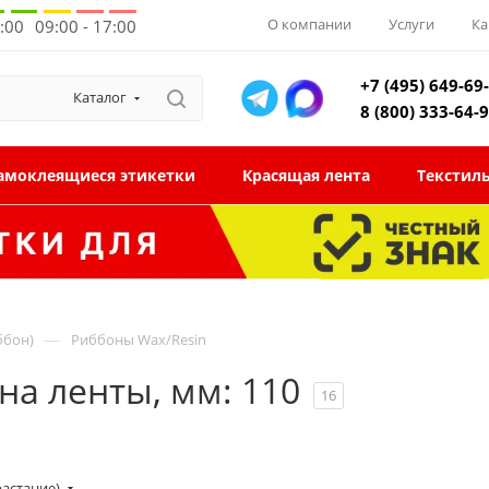
О компании
Услуги
Ка
8:00
09:00 - 17:00
+7 (495) 649-69
Каталог
8 (800) 333-64-
амоклеящиеся этикетки
Красящая лента
Текстил
—
ббон)
Риббоны Wax/Resin
а ленты, мм: 110
16
растание)