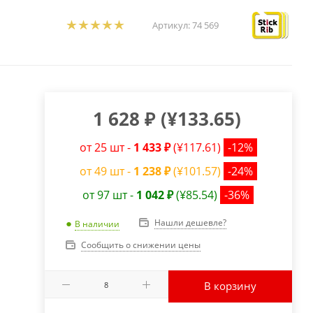
Артикул:
74 569
1 628
₽
(
¥133.65
)
от 25 шт -
1 433 ₽
(¥117.61)
-12%
от 49 шт -
1 238 ₽
(¥101.57)
-24%
от 97 шт -
1 042 ₽
(¥85.54)
-36%
Нашли дешевле?
В наличии
Сообщить о снижении цены
В корзину