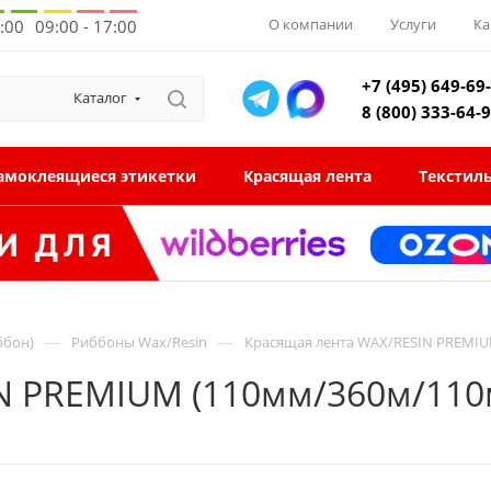
О компании
Услуги
Ка
8:00
09:00 - 17:00
+7 (495) 649-69
Каталог
8 (800) 333-64-
амоклеящиеся этикетки
Красящая лента
Текстил
—
—
ббон)
Риббоны Wax/Resin
Красящая лента WAX/RESIN PREMIU
N PREMIUM (110мм/360м/110м