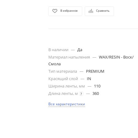
В избранное
Сравнить
В наличии
—
Да
Материал напыления
—
WAX/RESIN - Воск/
Смола
Тип материала
—
PREMIUM
Красящий слой
—
IN
Ширина ленты, мм
—
110
Длина ленты, м
—
360
?
Все характеристики