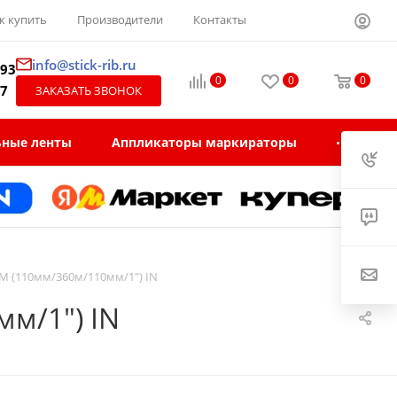
к купить
Производители
Контакты
info@stick-rib.ru
-93
0
0
0
97
ЗАКАЗАТЬ ЗВОНОК
ьные ленты
Аппликаторы маркираторы
M (110мм/360м/110мм/1") IN
м/1") IN