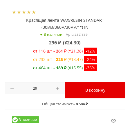
Красящая лента WAX/RESIN STANDART
(30мм/360м/30мм/1") IN
Арт.: 282 839
В наличии
296
₽
(
¥24.30
)
от 116 шт -
261 ₽
(¥21.38)
-12%
от 232 шт -
225 ₽
(¥18.47)
-24%
от 464 шт -
189 ₽
(¥15.55)
-36%
В корзину
Общая стоимость
8 584 ₽
В наличии