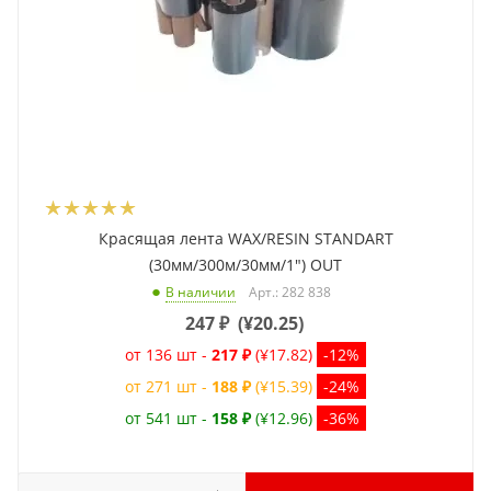
Красящая лента WAX/RESIN STANDART
(30мм/300м/30мм/1") OUT
Арт.: 282 838
В наличии
247
₽
(
¥20.25
)
от 136 шт -
217 ₽
(¥17.82)
-12%
от 271 шт -
188 ₽
(¥15.39)
-24%
от 541 шт -
158 ₽
(¥12.96)
-36%