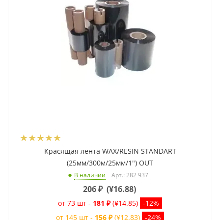
Красящая лента WAX/RESIN STANDART
(25мм/300м/25мм/1") OUT
Арт.: 282 937
В наличии
206
₽
(
¥16.88
)
от 73 шт -
181 ₽
(¥14.85)
-12%
от 145 шт -
156 ₽
(¥12.83)
-24%