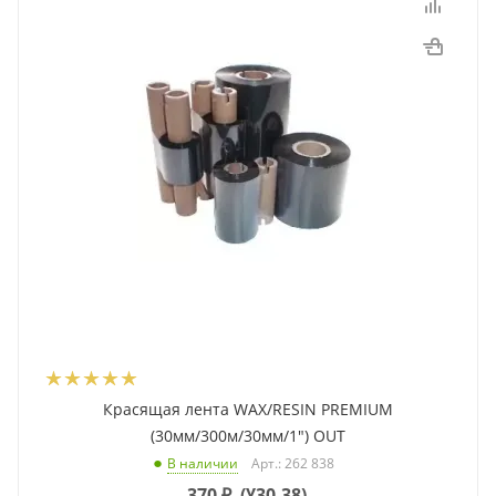
Красящая лента WAX/RESIN PREMIUM
(30мм/300м/30мм/1") OUT
Арт.: 262 838
В наличии
370
₽
(
¥30.38
)