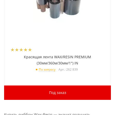
Красящая лента WAX/RESIN PREMIUM
(30мм/360м/30мм/1") IN
Арт.: 262 839
По запросу
Под заказ
Купить риббон Wax-Resin — значит получить