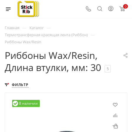
0
—
—
Главная
Каталог
—
Термотрансферная красящая лента (Риббон)
Риббоны Wax/Resin
Риббоны Wax/Resin,
Длина втулки, мм: 30
5
ФИЛЬТР
В наличии