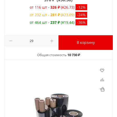
от 116 шт -
326 ₽
(¥26.73)
-12%
от 232 шт -
281 ₽
(¥23.09)
-24%
от 464 шт -
237 ₽
(¥19.44)
-36%
В корзину
Общая стоимость
10 730 ₽