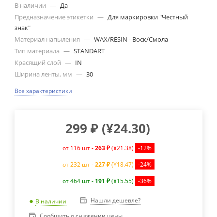
В наличии
—
Да
Предназначение этикетки
—
Для маркировки "Честный
знак"
Материал напыления
—
WAX/RESIN - Воск/Смола
Тип материала
—
STANDART
Красящий слой
—
IN
Ширина ленты, мм
—
30
Все характеристики
299
₽
(
¥24.30
)
от 116 шт -
263 ₽
(¥21.38)
-12%
от 232 шт -
227 ₽
(¥18.47)
-24%
от 464 шт -
191 ₽
(¥15.55)
-36%
Нашли дешевле?
В наличии
Сообщить о снижении цены