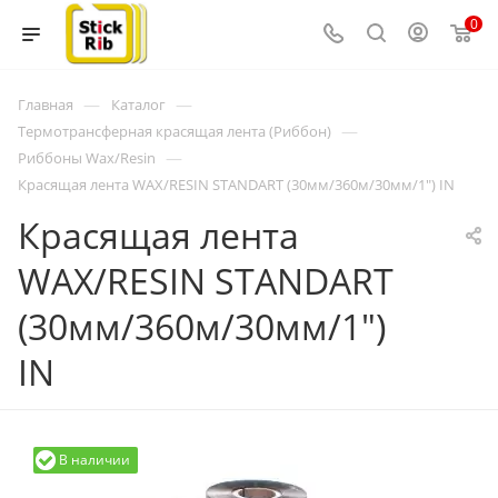
0
—
—
Главная
Каталог
—
Термотрансферная красящая лента (Риббон)
—
Риббоны Wax/Resin
Красящая лента WAX/RESIN STANDART (30мм/360м/30мм/1") IN
Красящая лента
WAX/RESIN STANDART
(30мм/360м/30мм/1")
IN
В наличии