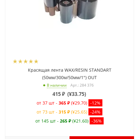
Красящая лента WAX/RESIN STANDART
(50мм/300м/50мм/1") OUT
Арт.: 284 376
В наличии
415
₽
(
¥33.75
)
от 37 шт -
365 ₽
(¥29.70)
-12%
от 73 шт -
315 ₽
(¥25.65)
-24%
от 145 шт -
265 ₽
(¥21.60)
-36%