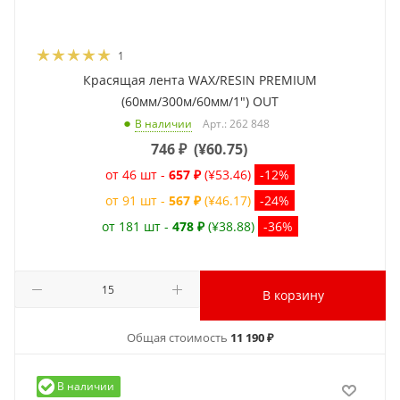
1
Красящая лента WAX/RESIN PREMIUM
(60мм/300м/60мм/1") OUT
Арт.: 262 848
В наличии
746
₽
(
¥60.75
)
от 46 шт -
657 ₽
(¥53.46)
-12%
от 91 шт -
567 ₽
(¥46.17)
-24%
от 181 шт -
478 ₽
(¥38.88)
-36%
В корзину
Общая стоимость
11 190 ₽
В наличии