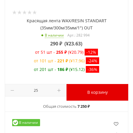
Красящая лента WAX/RESIN STANDART
(35мм/300м/35мм/1") OUT
Арт.: 282 994
В наличии
290
₽
(
¥23.63
)
от 51 шт -
255 ₽
(¥20.79)
-12%
от 101 шт -
221 ₽
(¥17.96)
-24%
от 201 шт -
186 ₽
(¥15.12)
-36%
В корзину
Общая стоимость
7 250 ₽
В наличии