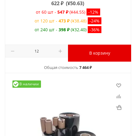
622
₽
(
¥50.63
)
от 60 шт -
547 ₽
(¥44.55)
-12%
от 120 шт -
473 ₽
(¥38.48)
-24%
от 240 шт -
398 ₽
(¥32.40)
-36%
В корзину
Общая стоимость
7 464 ₽
В наличии