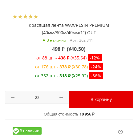
Красящая лента WAX/RESIN PREMIUM
(40мм/300м/40мм/1") OUT
Арт.: 262 841
В наличии
498
₽
(
¥40.50
)
от 88 шт -
438 ₽
(¥35.64)
-12%
от 176 шт -
378 ₽
(¥30.78)
-24%
от 352 шт -
318 ₽
(¥25.92)
-36%
В корзину
Общая стоимость
10 956 ₽
В наличии