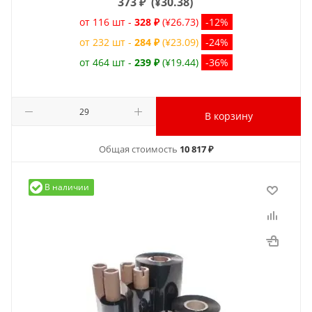
373
₽
(
¥30.38
)
от 116 шт -
328 ₽
(¥26.73)
-12%
от 232 шт -
284 ₽
(¥23.09)
-24%
от 464 шт -
239 ₽
(¥19.44)
-36%
В корзину
Общая стоимость
10 817 ₽
В наличии