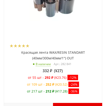
Красящая лента WAX/RESIN STANDART
(40мм/300м/40мм/1") OUT
Арт.: 282 841
В наличии
332
₽
(
¥27
)
от 55 шт -
292 ₽
(¥23.76)
-12%
от 109 шт -
252 ₽
(¥20.52)
-24%
от 217 шт -
212 ₽
(¥17.28)
-36%