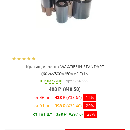
Красящая лента WAX/RESIN STANDART
(60мм/300м/60мм/1") IN
Арт.: 284 383
В наличии
498
₽
(
¥40.50
)
от 46 шт -
438 ₽
(¥35.64)
-12%
от 91 шт -
398 ₽
(¥32.40)
-20%
от 181 шт -
358 ₽
(¥29.16)
-28%