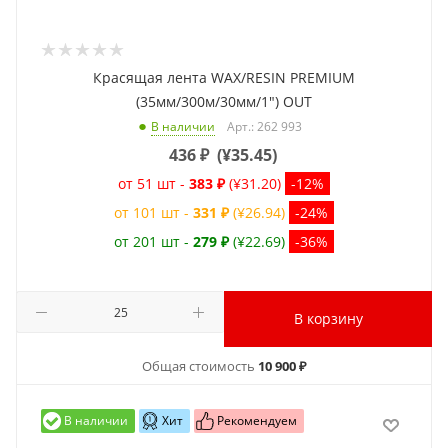
Красящая лента WAX/RESIN PREMIUM
(35мм/300м/30мм/1") OUT
Арт.: 262 993
В наличии
436
₽
(
¥35.45
)
от 51 шт -
383 ₽
(¥31.20)
-12%
от 101 шт -
331 ₽
(¥26.94)
-24%
от 201 шт -
279 ₽
(¥22.69)
-36%
В корзину
Общая стоимость
10 900 ₽
В наличии
Хит
Рекомендуем