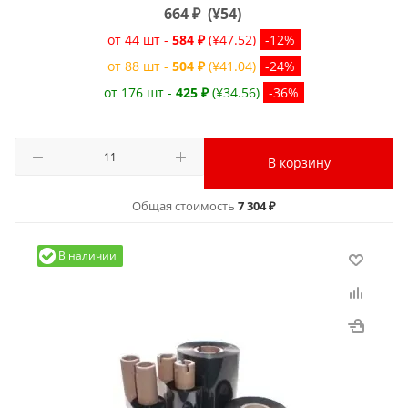
664
₽
(
¥54
)
от 44 шт -
584 ₽
(¥47.52)
-12%
от 88 шт -
504 ₽
(¥41.04)
-24%
от 176 шт -
425 ₽
(¥34.56)
-36%
В корзину
Общая стоимость
7 304 ₽
В наличии