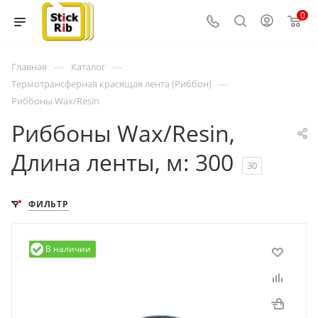
0
—
—
Главная
Каталог
—
Термотрансферная красящая лента (Риббон)
Риббоны Wax/Resin
Риббоны Wax/Resin,
Длина ленты, м: 300
30
ФИЛЬТР
В наличии