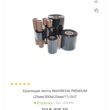
Красящая лента WAX/RESIN PREMIUM
(25мм/300м/25мм/1") OUT
Арт.: 264 992
В наличии
311
₽
(
¥25.33
)