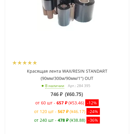
Красящая лента WAX/RESIN STANDART
(90мм/300м/90мм/1") OUT
Арт.: 284 395
В наличии
746
₽
(
¥60.75
)
от 60 шт -
657 ₽
(¥53.46)
-12%
от 120 шт -
567 ₽
(¥46.17)
-24%
от 240 шт -
478 ₽
(¥38.88)
-36%