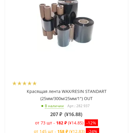
Красящая лента WAX/RESIN STANDART
(25мм/300м/25мм/1") OUT
Арт.: 282 937
В наличии
207
₽
(
¥16.88
)
от 73 шт -
182 ₽
(¥14.85)
-12%
от 145 шт -
158 ₽
(¥12.83)
-24%