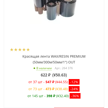
Красящая лента WAX/RESIN PREMIUM
(50мм/300м/50мм/1") OUT
Арт.: 264 376
В наличии
622
₽
(
¥50.63
)
от 37 шт -
547 ₽
(¥44.55)
-12%
от 73 шт -
473 ₽
(¥38.48)
-24%
от 145 шт -
398 ₽
(¥32.40)
-36%