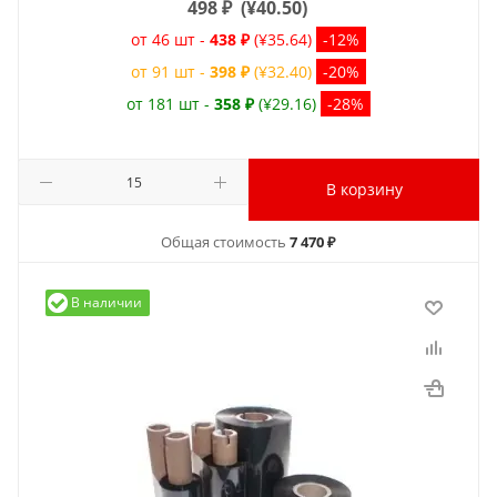
498
₽
(
¥40.50
)
от 46 шт -
438 ₽
(¥35.64)
-12%
от 91 шт -
398 ₽
(¥32.40)
-20%
от 181 шт -
358 ₽
(¥29.16)
-28%
В корзину
Общая стоимость
7 470 ₽
В наличии