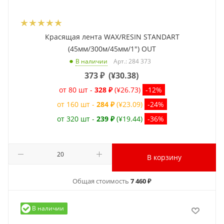
Красящая лента WAX/RESIN STANDART
(45мм/300м/45мм/1") OUT
Арт.: 284 373
В наличии
373
₽
(
¥30.38
)
от 80 шт -
328 ₽
(¥26.73)
-12%
от 160 шт -
284 ₽
(¥23.09)
-24%
от 320 шт -
239 ₽
(¥19.44)
-36%
В корзину
Общая стоимость
7 460 ₽
В наличии