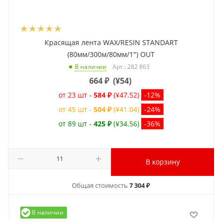
Красящая лента WAX/RESIN STANDART
(80мм/300м/80мм/1") OUT
Арт.: 282 863
В наличии
664
₽
(
¥54
)
от 23 шт -
584 ₽
(¥47.52)
-12%
от 45 шт -
504 ₽
(¥41.04)
-24%
от 89 шт -
425 ₽
(¥34.56)
-36%
В корзину
Общая стоимость
7 304 ₽
В наличии