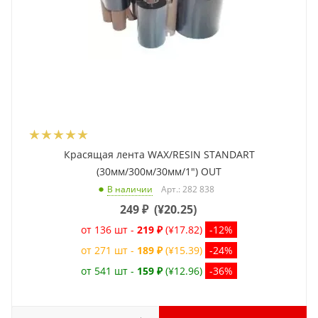
Красящая лента WAX/RESIN STANDART
(30мм/300м/30мм/1") OUT
Арт.: 282 838
В наличии
249
₽
(
¥20.25
)
от 136 шт -
219 ₽
(¥17.82)
-12%
от 271 шт -
189 ₽
(¥15.39)
-24%
от 541 шт -
159 ₽
(¥12.96)
-36%