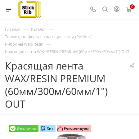
0
—
—
Главная
Каталог
—
Термотрансферная красящая лента (Риббон)
—
Риббоны Wax/Resin
Красящая лента WAX/RESIN PREMIUM (60мм/300м/60мм/1") OUT
Красящая лента
WAX/RESIN PREMIUM
(60мм/300м/60мм/1")
OUT
В наличии
Хит
Рекомендуем