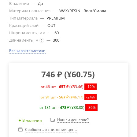
В наличии
—
Да
Материал напыления
—
WAX/RESIN - Воск/Смола
Тип материала
—
PREMIUM
Красящий слой
—
OUT
Ширина ленты, мм
—
60
Длина ленты, м
—
300
?
Все характеристики
746
₽
(
¥60.75
)
от 46 шт -
657 ₽
(¥53.46)
-12%
от 91 шт -
567 ₽
(¥46.17)
-24%
от 181 шт -
478 ₽
(¥38.88)
-36%
Нашли дешевле?
В наличии
Сообщить о снижении цены