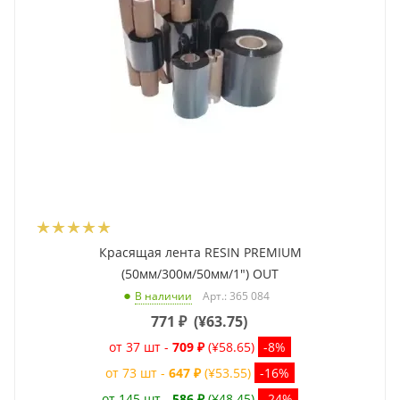
Красящая лента RESIN PREMIUM
(50мм/300м/50мм/1") OUT
Арт.: 365 084
В наличии
771
₽
(
¥63.75
)
от 37 шт -
709 ₽
(¥58.65)
-8%
от 73 шт -
647 ₽
(¥53.55)
-16%
от 145 шт -
586 ₽
(¥48.45)
-24%