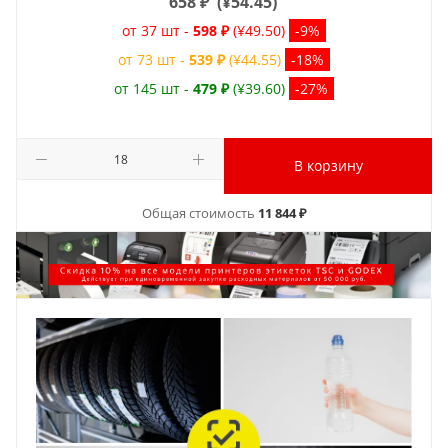
658
₽
(
¥54.45
)
от 37 шт -
598 ₽
(¥49.50)
-9%
от 73 шт -
539 ₽
(¥44.55)
-18%
от 145 шт -
479 ₽
(¥39.60)
-27%
В корзину
Общая стоимость
11 844 ₽