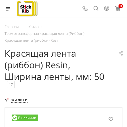
0
—
—
Главная
Каталог
—
Термотрансферная красящая лента (Риббон)
Красящая лента (риббон) Resin
Красящая лента
(риббон) Resin,
Ширина ленты, мм: 50
17
ФИЛЬТР
В наличии