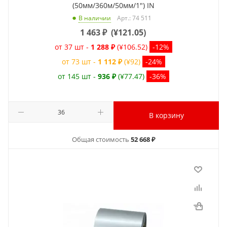
(50мм/360м/50мм/1") IN
Арт.: 74 511
В наличии
1 463
₽
(
¥121.05
)
от 37 шт -
1 288 ₽
(¥106.52)
-12%
от 73 шт -
1 112 ₽
(¥92)
-24%
от 145 шт -
936 ₽
(¥77.47)
-36%
В корзину
Общая стоимость
52 668 ₽