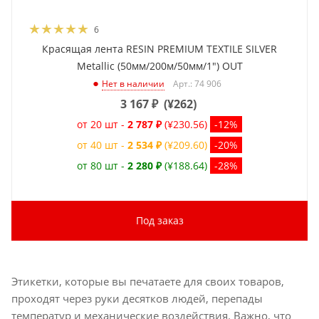
6
Красящая лента RESIN PREMIUM TEXTILE SILVER
Metallic (50мм/200м/50мм/1") OUT
Арт.: 74 906
Нет в наличии
3 167
₽
(
¥262
)
от 20 шт -
2 787 ₽
(¥230.56)
-12%
от 40 шт -
2 534 ₽
(¥209.60)
-20%
от 80 шт -
2 280 ₽
(¥188.64)
-28%
Под заказ
Этикетки, которые вы печатаете для своих товаров,
проходят через руки десятков людей, перепады
температур и механические воздействия. Важно, что