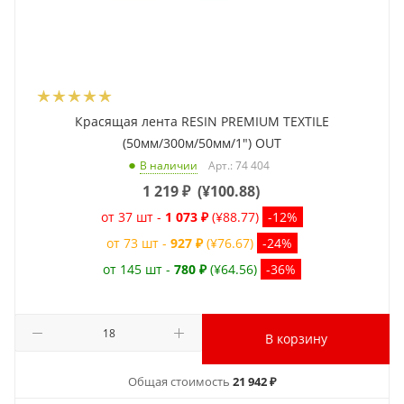
Красящая лента RESIN PREMIUM TEXTILE
(50мм/300м/50мм/1") OUT
Арт.: 74 404
В наличии
1 219
₽
(
¥100.88
)
от 37 шт -
1 073 ₽
(¥88.77)
-12%
от 73 шт -
927 ₽
(¥76.67)
-24%
от 145 шт -
780 ₽
(¥64.56)
-36%
В корзину
Общая стоимость
21 942 ₽