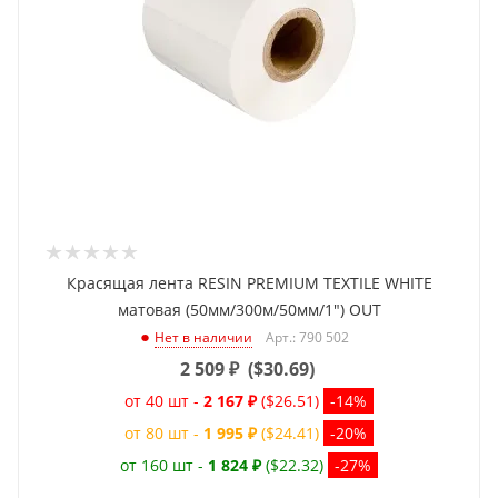
Красящая лента RESIN PREMIUM TEXTILE WHITE
матовая (50мм/300м/50мм/1") OUT
Арт.: 790 502
Нет в наличии
2 509
₽
(
$30.69
)
от 40 шт -
2 167 ₽
($26.51)
-14%
от 80 шт -
1 995 ₽
($24.41)
-20%
от 160 шт -
1 824 ₽
($22.32)
-27%