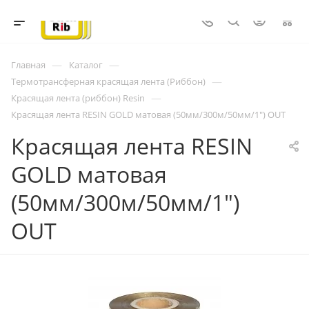
0
—
—
Главная
Каталог
—
Термотрансферная красящая лента (Риббон)
—
Красящая лента (риббон) Resin
Красящая лента RESIN GOLD матовая (50мм/300м/50мм/1") OUT
Красящая лента RESIN
GOLD матовая
(50мм/300м/50мм/1")
OUT