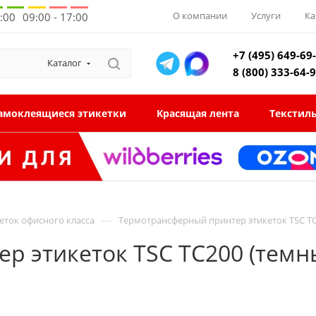
О компании
Услуги
Ка
8:00
09:00 - 17:00
+7 (495) 649-69
Каталог
8 (800) 333-64-
амоклеящиеся этикетки
Красящая лента
Текстил
—
еток офисного класса
Термотрансферный принтер этикеток TSC TC
 этикеток TSC TC200 (темны