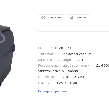
В избранное
Сравнить
PN
—
99-059A003-20LFT
Тип печати
—
Термотрансферная
Качество печати (dpi)
—
203
Рекомендованный объем печати
—
До 6 000
этикеток в смену (8 часов)
Процессор
—
32 Bit RISC CPU
Память
—
SDRAM - 8 MB
Все характеристики