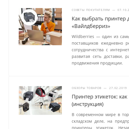
СОВЕТЫ ПОКУПАТЕЛЯМ
—
07.10.
Как выбрать принтер д
«Вайлдберриз»
Wildberries — один из сам
поставщиков ежедневно р
сотрудничества с интерне
развитая сеть доставки, 
продвижения продукции.
ОБЗОРЫ ТОВАРОВ
—
27.02.2019
Принтер этикеток: как
(инструкция)
В современном мире в торг
складском деле, на пред
принтеры этикеток. Нез