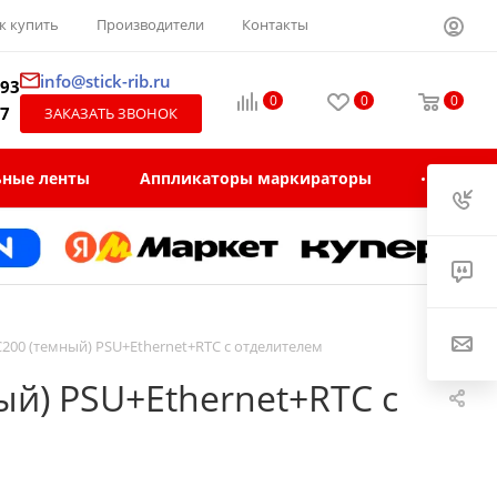
к купить
Производители
Контакты
info@stick-rib.ru
-93
0
0
0
97
ЗАКАЗАТЬ ЗВОНОК
ьные ленты
Аппликаторы маркираторы
200 (темный) PSU+Ethernet+RTC с отделителем
й) PSU+Ethernet+RTC с