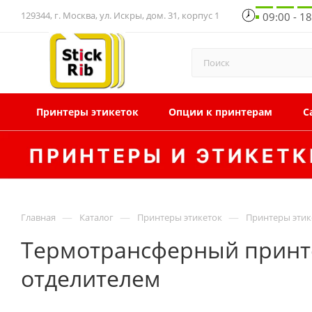
129344, г. Москва, ул. Искры, дом. 31, корпус 1
09:00 - 1
Принтеры этикеток
Опции к принтерам
С
—
—
—
Главная
Каталог
Принтеры этикеток
Принтеры этик
Термотрансферный принтер
отделителем