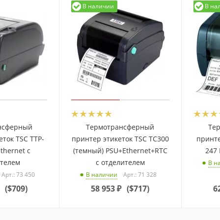
В наличии
В на
нсферный
Термотрансферный
Те
еток TSC TTP-
принтер этикеток TSC TC300
принте
thernet с
(темный) PSU+Ethernet+RTC
247 
ителем
с отделителем
В н
Арт.: 73 450
Арт.: 71 328
В наличии
(
$709
)
58 953
₽
(
$717
)
6