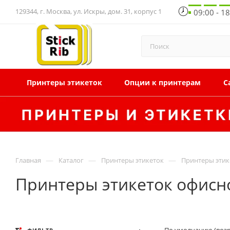
129344, г. Москва, ул. Искры, дом. 31, корпус 1
09:00 - 1
Принтеры этикеток
Опции к принтерам
С
—
—
—
Главная
Каталог
Принтеры этикеток
Принтеры этик
Принтеры этикеток офисно