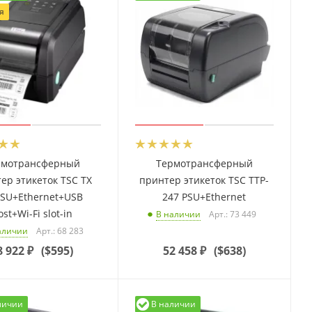
я
рмотрансферный
Термотрансферный
ер этикеток TSC TX
принтер этикеток TSC TTP-
 SU+Ethernet+USB
247 PSU+Ethernet
st+Wi-Fi slot-in
Арт.: 73 449
В наличии
Арт.: 68 283
аличии
8 922
₽
(
$595
)
52 458
₽
(
$638
)
личии
В наличии