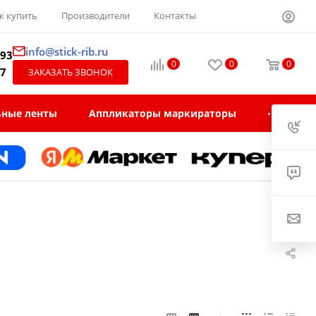
к купить
Производители
Контакты
info@stick-rib.ru
-93
0
0
0
97
ЗАКАЗАТЬ ЗВОНОК
ьные ленты
Аппликаторы маркираторы