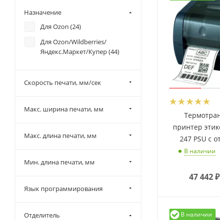
USB/RS-232/Ethernet/USB-
Назначение
host/LPT (
8
)
Для Ozon (
24
)
USB/RS-232/LPT (
9
)
Для Ozon/Wildberries/
USB/RS-232/LPT/Ethernet/Wi-
Яндекс.Маркет/Купер (
44
)
Fi (
1
)
USB/RS-232/USB-host (
10
)
Скорость печати, мм/сек
Макс. ширина печати, мм
Термотра
принтер этик
Макс. длина печати, мм
247 PSU с 
В наличии
Мин. длина печати, мм
47 442
₽
Язык программирования
В наличии
Отделитель