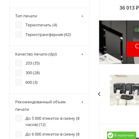
36 013
₽
Тип печати
Термопечать (
4
)
Термотрансферная (
62
)
Качество печати (dpi)
203 (
35
)
300 (
28
)
600 (
3
)
Рекомендованный объем
печати
До 5 000 этикеток в смену (8
часов) (
12
)
До 6 000 этикеток в смену (8
В наличии