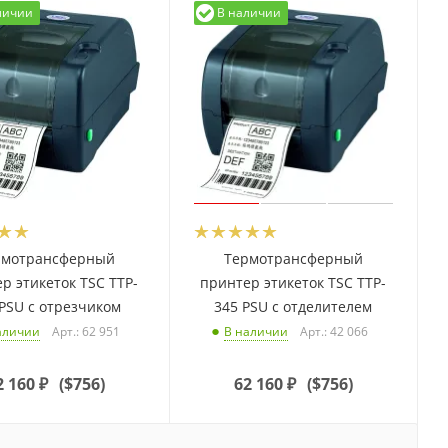
личии
В наличии
рмотрансферный
Термотрансферный
р этикеток TSC TTP-
принтер этикеток TSC TTP-
PSU с отрезчиком
345 PSU с отделителем
Арт.: 62 951
Арт.: 42 066
аличии
В наличии
2 160
₽
(
$756
)
62 160
₽
(
$756
)