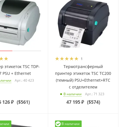
1
р этикеток TSC TDP-
Термотрансферный
7 PSU + Ethernet
принтер этикеток TSC TC200
(темный) PSU+Ethernet+RTC
Арт.: 40 423
аличии
с отделителем
Арт.: 71 323
В наличии
6 126
₽
(
$561
)
47 195
₽
(
$574
)
личии
В наличии