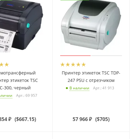
рмотрансферный
Принтер этикеток TSC TDP-
тер этикеток TSC
247 PSU с отрезчиком
С-300, черный
Арт.: 41 913
В наличии
Арт.: 69 957
аличии
854
₽
(
$667.15
)
57 966
₽
(
$705
)