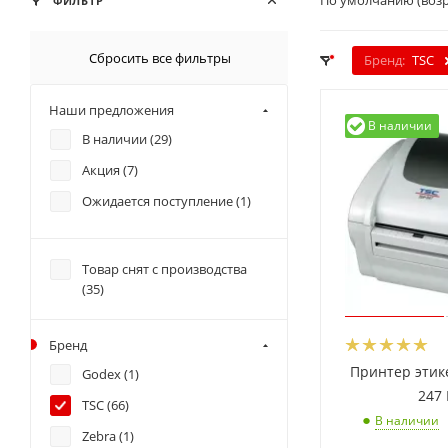
По умолчанию (воз
ФИЛЬТР
Сбросить все фильтры
Бренд:
TSC
Наши предложения
В наличии
В наличии (
29
)
Акция (
7
)
Ожидается поступление (
1
)
Товар снят с производства
(
35
)
Бренд
Принтер этик
Godex (
1
)
247
TSC (
66
)
В наличии
Zebra (
1
)