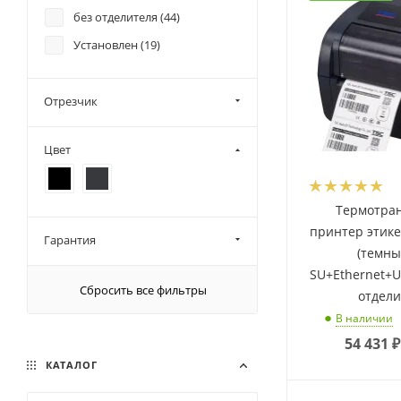
без отделителя (
44
)
Установлен (
19
)
Отрезчик
Цвет
Термотра
принтер этике
Гарантия
(темны
SU+Ethernet+U
Сбросить все фильтры
отдел
В наличии
54 431
₽
КАТАЛОГ