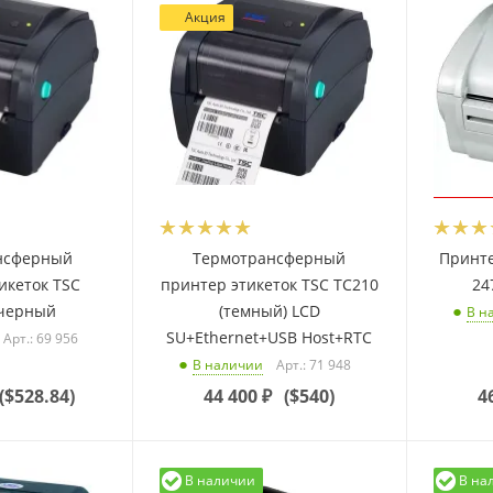
Акция
нсферный
Термотрансферный
Принте
икеток TSC
принтер этикеток TSC TC210
24
 черный
(темный) LCD
В н
SU+Ethernet+USB Host+RTC
Арт.: 69 956
Арт.: 71 948
В наличии
(
$528.84
)
44 400
₽
(
$540
)
4
В наличии
В на