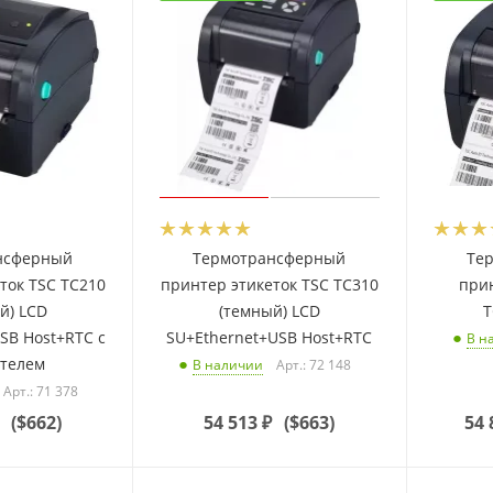
нсферный
Термотрансферный
Те
ток TSC TC210
принтер этикеток TSC TC310
прин
й) LCD
(темный) LCD
T
SB Host+RTC с
SU+Ethernet+USB Host+RTC
В н
ителем
Арт.: 72 148
В наличии
Арт.: 71 378
(
$662
)
54 513
₽
(
$663
)
54 