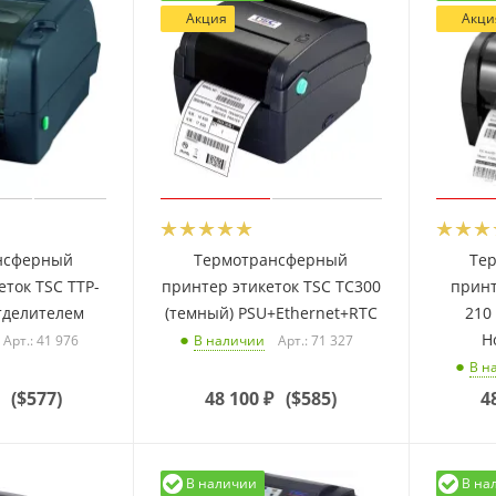
Акция
Акци
нсферный
Термотрансферный
Те
еток TSC TTP-
принтер этикеток TSC TC300
принт
отделителем
(темный) PSU+Ethernet+RTC
210
Ho
Арт.: 41 976
Арт.: 71 327
В наличии
В н
(
$577
)
48 100
₽
(
$585
)
4
В наличии
В на