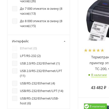
часов) (
26
)
До 7 000 этикеток в смену (8
часов) (
13
)
До 8 000 этикеток в смену (8
часов) (
15
)
Интерфейс
Ethernet (
0
)
LPT/RS-232 (
2
)
Термотра
принтер эт
USB 2.0/RS-232/Ethernet (
1
)
TС-200,
USB 2.0/RS-232/Ethernet/LPT
В наличии
(
11
)
USB/RS-232/Ethernet (
4
)
43 482
₽
USB/RS-232/Ethernet/LPT (
14
)
USB/RS-232/Ethernet/USB-
host (
6
)
В наличии