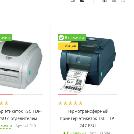
личии
В наличии
Акция
р этикеток TSC TDP-
Термотрансферный
PSU с отделителем
принтер этикеток TSC TTP-
247 PSU
Арт.: 41 910
аличии
Арт.: 30 584
В наличии