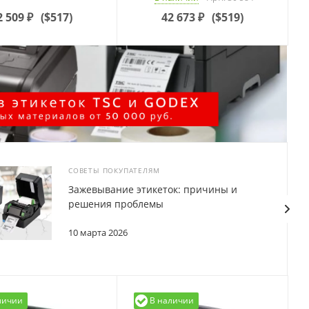
2 509
₽
(
$517
)
42 673
₽
(
$519
)
СОВЕТЫ ПОКУПАТЕЛЯМ
Зажевывание этикеток: причины и
решения проблемы
10 марта 2026
личии
В наличии