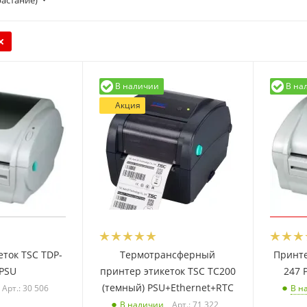
растание)
В наличии
В на
Акция
еток TSC TDP-
Термотрансферный
Принте
 PSU
принтер этикеток TSC TC200
247 
(темный) PSU+Ethernet+RTC
Арт.: 30 506
В н
Арт.: 71 322
В наличии