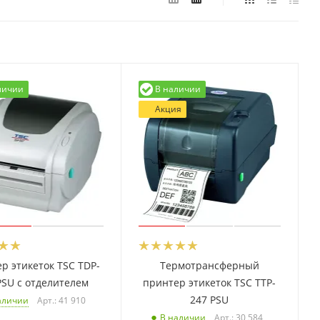
личии
В наличии
Акция
р этикеток TSC TDP-
Термотрансферный
PSU с отделителем
принтер этикеток TSC TTP-
247 PSU
Арт.: 41 910
аличии
Арт.: 30 584
В наличии