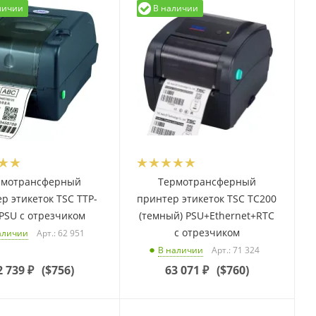
личии
В наличии
рмотрансферный
Термотрансферный
р этикеток TSC TTP-
принтер этикеток TSC TC200
PSU с отрезчиком
(темный) PSU+Ethernet+RTC
с отрезчиком
Арт.: 62 951
аличии
Арт.: 71 324
В наличии
2 739
₽
(
$756
)
63 071
₽
(
$760
)