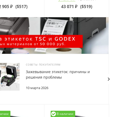
2 905
₽
(
$517
)
43 071
₽
(
$519
)
СОВЕТЫ ПОКУПАТЕЛЯМ
Зажевывание этикеток: причины и
решения проблемы
10 марта 2026
личии
В наличии