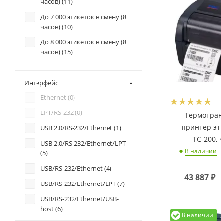
часов) (
11
)
До 7 000 этикеток в смену (8
часов) (
10
)
До 8 000 этикеток в смену (8
часов) (
15
)
Интерфейс
Ethernet (
0
)
LPT/RS-232 (
0
)
Термотра
принтер эт
USB 2.0/RS-232/Ethernet (
1
)
TС-200,
USB 2.0/RS-232/Ethernet/LPT
В наличии
(
5
)
USB/RS-232/Ethernet (
4
)
43 887
₽
USB/RS-232/Ethernet/LPT (
7
)
USB/RS-232/Ethernet/USB-
host (
6
)
В наличии