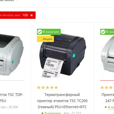
 печати, мм:
108
В наличии
В на
Акция
еток TSC TDP-
Термотрансферный
Принте
 PSU
принтер этикеток TSC TC200
247 
(темный) PSU+Ethernet+RTC
Арт.: 30 506
В н
Арт.: 71 322
В наличии