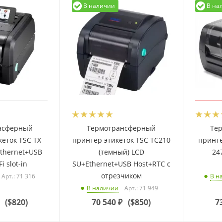
В наличии
В на
нсферный
Термотрансферный
Те
кеток TSC TX
принтер этикеток TSC TC210
принте
Ethernet+USB
(темный) LCD
24
i slot-in
SU+Ethernet+USB Host+RTC с
отрезчиком
Арт.: 71 316
В н
Арт.: 71 949
В наличии
(
$820
)
70 540
₽
(
$850
)
7