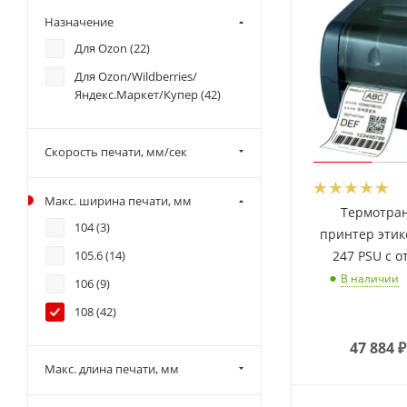
USB/RS-232/Ethernet/USB-
Назначение
host/LPT (
2
)
Для Ozon (
22
)
USB/RS-232/LPT (
6
)
Для Ozon/Wildberries/
USB/RS-232/LPT/Ethernet/Wi-
Яндекс.Маркет/Купер (
42
)
Fi (
1
)
USB/RS-232/USB-host (
10
)
Скорость печати, мм/сек
Макс. ширина печати, мм
Термотра
104 (
3
)
принтер этик
247 PSU с 
105.6 (
14
)
В наличии
106 (
9
)
108 (
42
)
47 884
₽
Макс. длина печати, мм