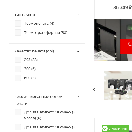
36 349
₽
Тип печати
Термопечать (
4
)
Термотрансферная (
38
)
Качество печати (dpi)
203 (
33
)
300 (
6
)
600 (
3
)
Рекомендованный объем
печати
До 5 000 этикеток в смену (8
часов) (
6
)
До 6 000 этикеток в смену (8
В наличии