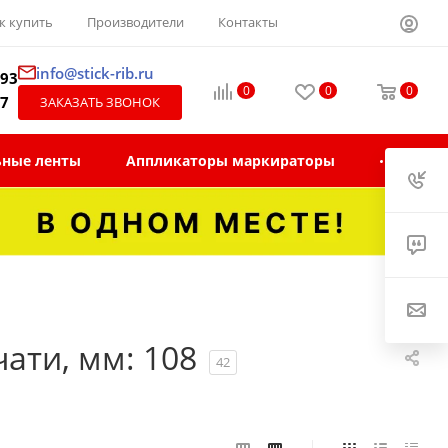
к купить
Производители
Контакты
info@stick-rib.ru
-93
0
0
0
97
ЗАКАЗАТЬ ЗВОНОК
ьные ленты
Аппликаторы маркираторы
ати, мм: 108
42