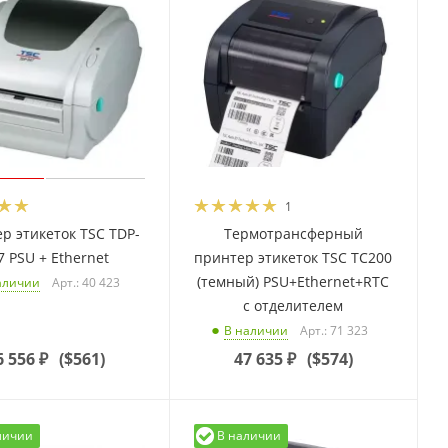
1
р этикеток TSC TDP-
Термотрансферный
7 PSU + Ethernet
принтер этикеток TSC TC200
(темный) PSU+Ethernet+RTC
Арт.: 40 423
аличии
с отделителем
Арт.: 71 323
В наличии
6 556
₽
(
$561
)
47 635
₽
(
$574
)
личии
В наличии