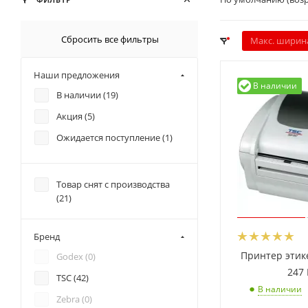
Сбросить все фильтры
Макс. ширина
Наши предложения
В наличии
В наличии (
19
)
Акция (
5
)
Ожидается поступление (
1
)
Товар снят с производства
(
21
)
Бренд
Принтер этик
Godex (
0
)
247
TSC (
42
)
В наличии
Zebra (
0
)