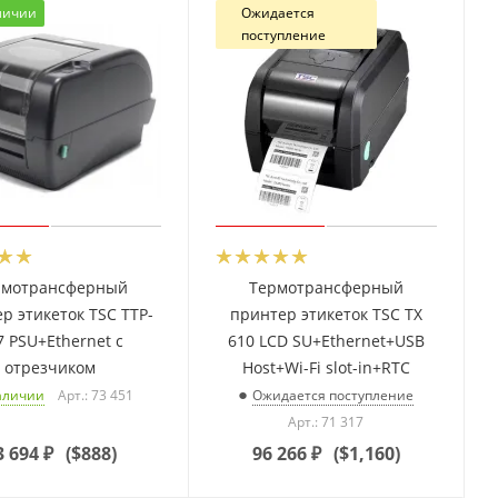
личии
Ожидается
поступление
рмотрансферный
Термотрансферный
р этикеток TSC TTP-
принтер этикеток TSC TX
7 PSU+Ethernet с
610 LCD SU+Ethernet+USB
отрезчиком
Host+Wi-Fi slot-in+RTC
Арт.: 73 451
аличии
Ожидается поступление
Арт.: 71 317
3 694
₽
(
$888
)
96 266
₽
(
$1,160
)