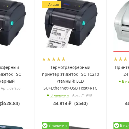
Акция
нсферный
Термотрансферный
Принте
икеток TSC
принтер этикеток TSC TC210
24
 черный
(темный) LCD
В н
SU+Ethernet+USB Host+RTC
Арт.: 69 956
Арт.: 71 948
В наличии
(
$528.84
)
44 814
₽
(
$540
)
4
В наличии
В на