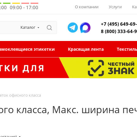
О компании
Услуги
Ка
8:00
09:00 - 17:00
+7 (495) 649-69
Каталог
8 (800) 333-64-
амоклеящиеся этикетки
Красящая лента
Текстил
еток офисного класса
го класса, Макс. ширина печ
растание)