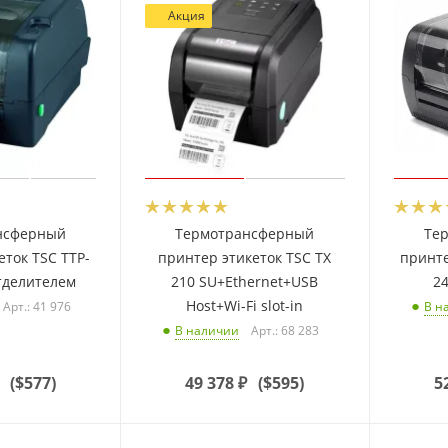
Акция
нсферный
Термотрансферный
Те
еток TSC TTP-
принтер этикеток TSC TX
принте
отделителем
210 SU+Ethernet+USB
2
Host+Wi-Fi slot-in
Арт.: 41 976
В н
Арт.: 68 283
В наличии
(
$577
)
49 378
₽
(
$595
)
5