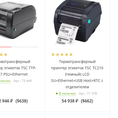
рмотрансферный
Термотрансферный
р этикеток TSC TTP-
принтер этикеток TSC TC210
47 PSU+Ethernet
(темный) LCD
SU+Ethernet+USB Host+RTC с
Арт.: 73 449
аличии
отделителем
Арт.: 71 378
В наличии
2 946
₽
(
$638
)
54 938
₽
(
$662
)