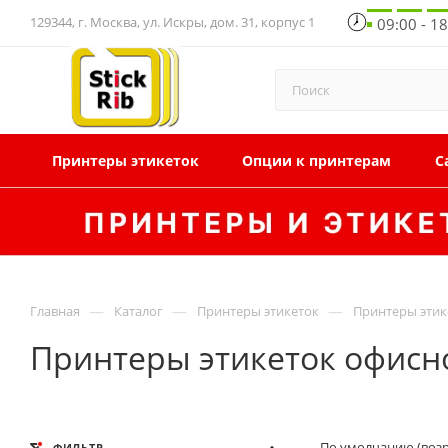
129344, г. Москва, ул. Искры, дом. 31, корпус 1
09:00 - 1
Принтеры этикеток
Опции к принтерам
С
—
—
—
Главная
Каталог
Принтеры этикеток
Принтеры этик
Принтеры этикеток офисно
По умолчанию (воз
ФИЛЬТР