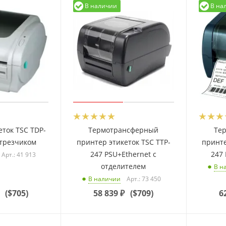
В наличии
В на
еток TSC TDP-
Термотрансферный
Те
отрезчиком
принтер этикеток TSC TTP-
принте
247 PSU+Ethernet с
247 
Арт.: 41 913
отделителем
В н
Арт.: 73 450
В наличии
(
$705
)
58 839
₽
(
$709
)
6