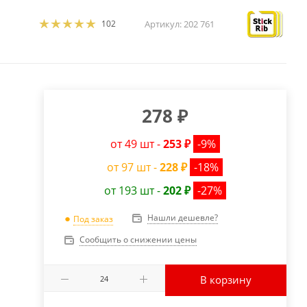
102
Артикул:
202 761
278
₽
от 49 шт -
253 ₽
-9%
от 97 шт -
228 ₽
-18%
от 193 шт -
202 ₽
-27%
Нашли дешевле?
Под заказ
Сообщить о снижении цены
В корзину