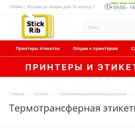
129344, г. Москва, ул. Искры, дом. 31, корпус 1
09:00 - 1
Принтеры этикеток
Опции к принтерам
С
—
—
—
Главная
Каталог
Самоклеящиеся этикетки в рулонах
Термотрансферная этикетк