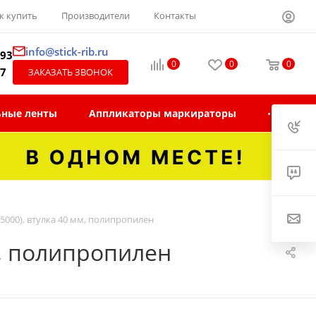
к купить
Производители
Контакты
info@stick-rib.ru
-93
0
0
0
97
ЗАКАЗАТЬ ЗВОНОК
ьные ленты
Аппликаторы маркираторы
5000), втулка 40 мм, полипропилен
м, полипропилен