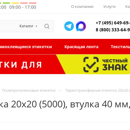
О компании
Услуги
Ка
8:00
09:00 - 17:00
+7 (495) 649-69
Каталог
8 (800) 333-64-
амоклеящиеся этикетки
Красящая лента
Текстил
—
Полипропиленовые этикетки
Термотрансферная этикетка 20x20 (
а 20x20 (5000), втулка 40 м