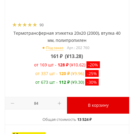
90
Термотрансферная этикетка 20x20 (2000), втулка 40
мм, полипропилен
Арт.: 202 760
Под заказ
161
₽
(
¥13.28
)
от 169 шт -
128 ₽
(¥10.62)
-20%
от 337 шт -
120 ₽
(¥9.96)
-25%
от 673 шт -
112 ₽
(¥9.30)
-30%
В корзину
Общая стоимость
13 524 ₽