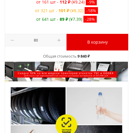
от 161 шт -
112 ₽
(¥9.24)
-9%
от 321 шт -
101 ₽
(¥8.32)
-18%
от 641 шт -
89 ₽
(¥7.39)
-28%
В корзину
Общая стоимость
9 840 ₽