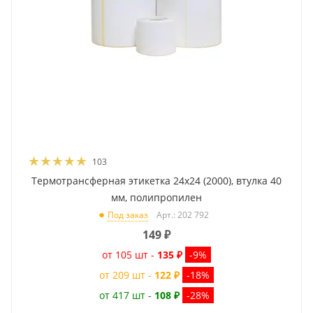
103
Термотрансферная этикетка 24x24 (2000), втулка 40
мм, полипропилен
Арт.: 202 792
Под заказ
149
₽
от 105 шт -
135 ₽
-9%
от 209 шт -
122 ₽
-18%
от 417 шт -
108 ₽
-28%