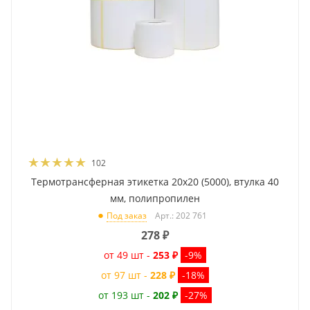
102
Термотрансферная этикетка 20x20 (5000), втулка 40
мм, полипропилен
Арт.: 202 761
Под заказ
278
₽
от 49 шт -
253 ₽
-9%
от 97 шт -
228 ₽
-18%
от 193 шт -
202 ₽
-27%