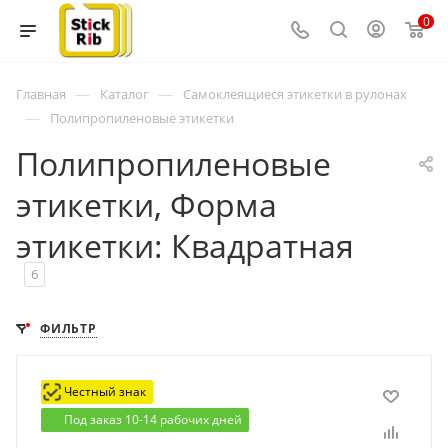
0
—
—
Главная
Каталог
Самоклеящиеся этикетки в рулонах
—
Полипропиленовые этикетки
Полипропиленовые
этикетки, Форма
этикетки: Квадратная
6
ФИЛЬТР
Честный знак
Под заказ 10-14 рабочих дней