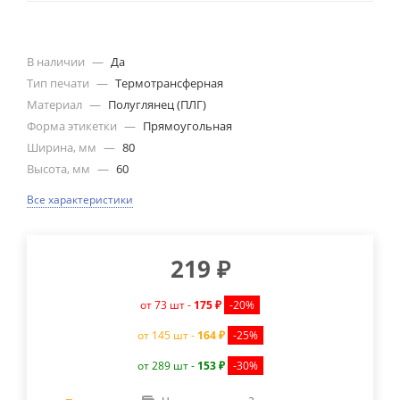
В наличии
—
Да
Тип печати
—
Термотрансферная
Материал
—
Полуглянец (ПЛГ)
Форма этикетки
—
Прямоугольная
Ширина, мм
—
80
Высота, мм
—
60
Все характеристики
219
₽
от 73 шт -
175 ₽
-20%
от 145 шт -
164 ₽
-25%
от 289 шт -
153 ₽
-30%