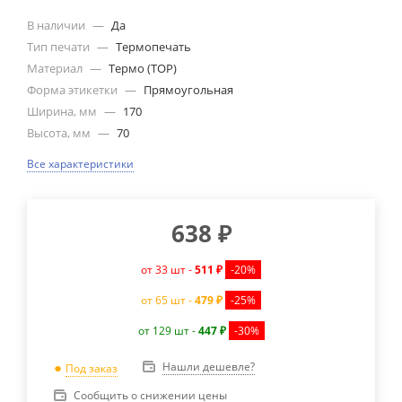
В наличии
—
Да
Тип печати
—
Термопечать
Материал
—
Термо (ТОР)
Форма этикетки
—
Прямоугольная
Ширина, мм
—
170
Высота, мм
—
70
Все характеристики
638
₽
от 33 шт -
511 ₽
-20%
от 65 шт -
479 ₽
-25%
от 129 шт -
447 ₽
-30%
Нашли дешевле?
Под заказ
Сообщить о снижении цены