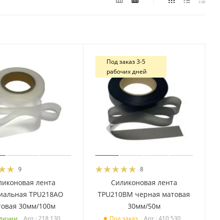
Под заказ 3-5
рабочих дней
9
8
ликоновая лента
Силиконовая лента
иальная TPU218AO
TPU210BM черная матовая
товая 30мм/100м
30мм/50м
Арт.: 218 130
Арт.: 410 530
аличии
Под заказ