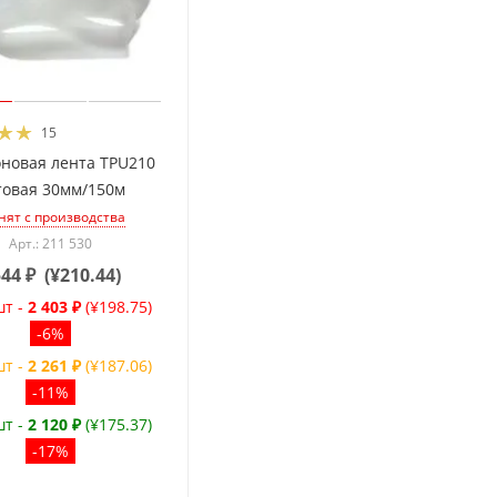
15
новая лента TPU210
товая 30мм/150м
нят с производства
Арт.: 211 530
544
₽
(
¥210.44
)
шт -
2 403 ₽
(¥198.75)
-6%
шт -
2 261 ₽
(¥187.06)
-11%
шт -
2 120 ₽
(¥175.37)
-17%