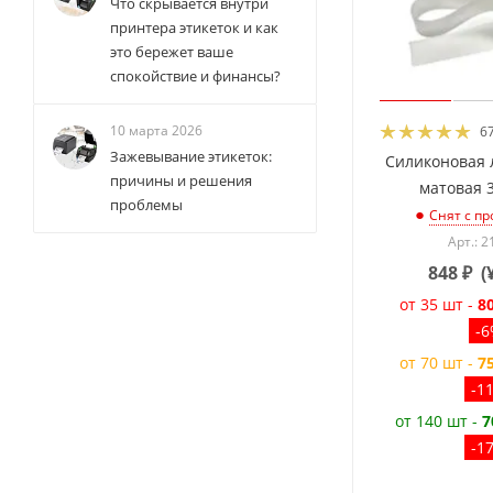
Что скрывается внутри
принтера этикеток и как
это бережет ваше
спокойствие и финансы?
10 марта 2026
6
Зажевывание этикеток:
Силиконовая 
причины и решения
матовая 
проблемы
Снят с пр
Арт.: 2
848
₽
(
от 35 шт -
8
-
от 70 шт -
7
-1
от 140 шт -
7
-1