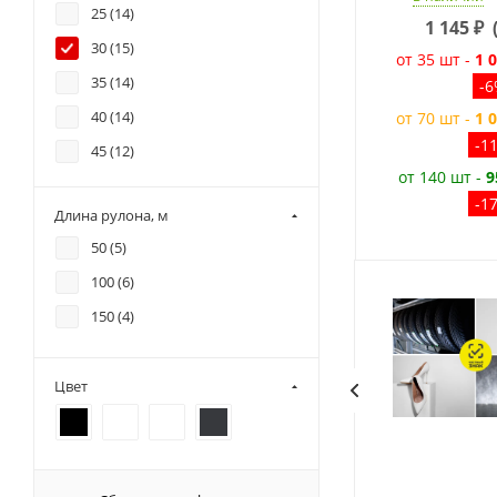
25 (
14
)
1 145
₽
30 (
15
)
от 35 шт -
1 
35 (
14
)
-
40 (
14
)
от 70 шт -
1 
-1
45 (
12
)
от 140 шт -
9
50 (
13
)
-1
Длина рулона, м
100 (
1
)
50 (
5
)
100 (
6
)
150 (
4
)
Цвет