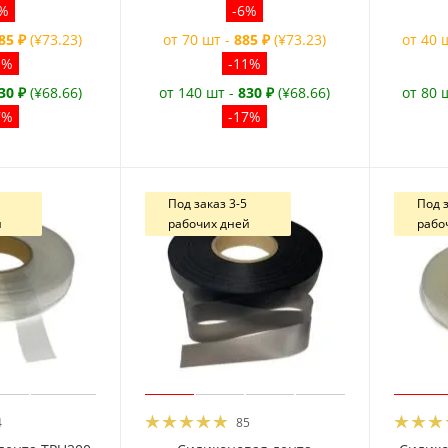
6%
-6%
85 ₽
(¥73.23)
от 70 шт -
885 ₽
(¥73.23)
от 40 
1%
-11%
30 ₽
(¥68.66)
от 140 шт -
830 ₽
(¥68.66)
от 80 
7%
-17%
Под заказ 3-5
Под з
й
рабочих дней
рабо
4
85