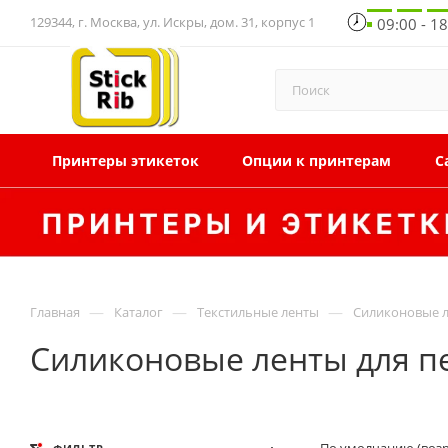
129344, г. Москва, ул. Искры, дом. 31, корпус 1
09:00 - 1
Принтеры этикеток
Опции к принтерам
С
—
—
—
Главная
Каталог
Текстильные ленты
Силиконовые л
Силиконовые ленты для пе