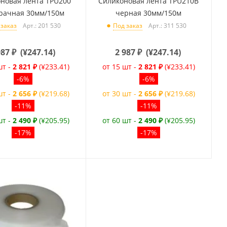
новая лента TPU200
Силиконовая лента TPU210B
рачная 30мм/150м
черная 30мм/150м
Арт.: 201 530
Арт.: 311 530
 заказ
Под заказ
987
₽
(
¥247.14
)
2 987
₽
(
¥247.14
)
шт -
2 821 ₽
(¥233.41)
от 15 шт -
2 821 ₽
(¥233.41)
-6%
-6%
шт -
2 656 ₽
(¥219.68)
от 30 шт -
2 656 ₽
(¥219.68)
-11%
-11%
шт -
2 490 ₽
(¥205.95)
от 60 шт -
2 490 ₽
(¥205.95)
-17%
-17%