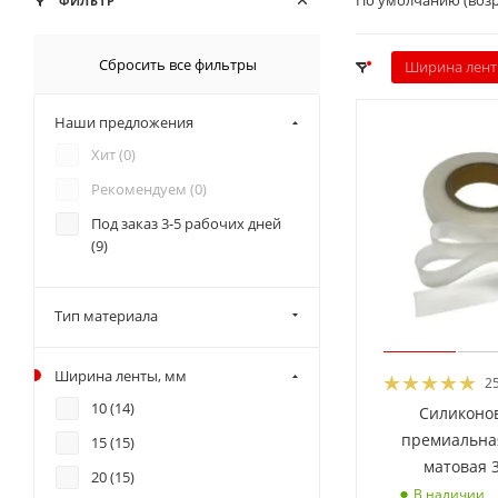
По умолчанию (воз
ФИЛЬТР
Сбросить все фильтры
Ширина лент
Наши предложения
Хит (
0
)
Рекомендуем (
0
)
Под заказ 3-5 рабочих дней
(
9
)
Тип материала
Ширина ленты, мм
2
10 (
14
)
Силиконо
премиальна
15 (
15
)
матовая 
20 (
15
)
В наличии