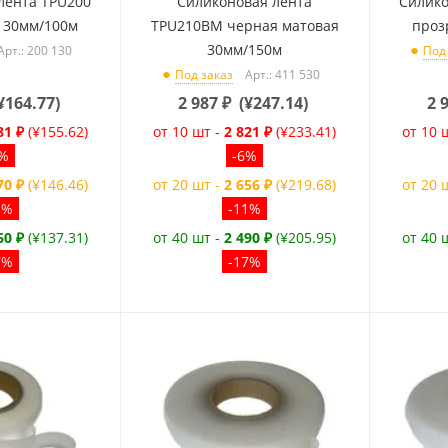
лента TPU200
Силиконовая лента
Силико
 30мм/100м
TPU210BM черная матовая
проз
30мм/150м
Арт.: 200 130
Под
Арт.: 411 530
Под заказ
¥164.77
)
2 987
₽
(
¥247.14
)
2 
81 ₽
(¥155.62)
от 10 шт -
2 821 ₽
(¥233.41)
от 10 
6%
-6%
70 ₽
(¥146.46)
от 20 шт -
2 656 ₽
(¥219.68)
от 20 
1%
-11%
60 ₽
(¥137.31)
от 40 шт -
2 490 ₽
(¥205.95)
от 40 
7%
-17%