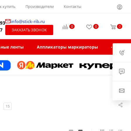
к купить
Производители
Контакты
info@stick-rib.ru
-93
0
0
0
97
ЗАКАЗАТЬ ЗВОНОК
ьные ленты
Аппликаторы маркираторы
15