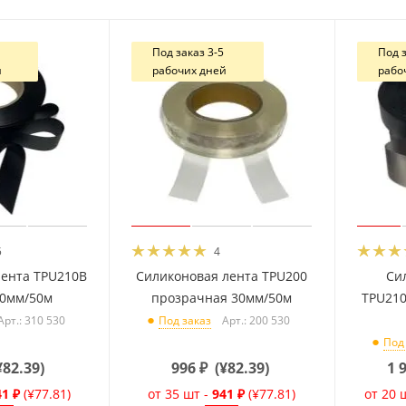
Под заказ 3-5
Под з
й
рабочих дней
рабо
5
4
лента TPU210B
Силиконовая лента TPU200
Си
30мм/50м
прозрачная 30мм/50м
TPU21
Арт.: 310 530
Арт.: 200 530
Под заказ
Под
¥82.39
)
996
₽
(
¥82.39
)
1 
41 ₽
(¥77.81)
от 35 шт -
941 ₽
(¥77.81)
от 20 