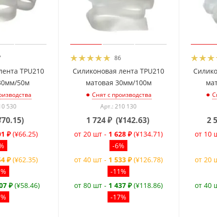
7
86
лента TPU210
Силиконовая лента TPU210
Силико
30мм/50м
матовая 30мм/100м
ма
оизводства
Снят с производства
С
10 530
Арт.: 210 130
¥70.15
)
1 724
₽
(
¥142.63
)
2 
01 ₽
(¥66.25)
от 20 шт -
1 628 ₽
(¥134.71)
от 10 
6%
-6%
54 ₽
(¥62.35)
от 40 шт -
1 533 ₽
(¥126.78)
от 20 
1%
-11%
07 ₽
(¥58.46)
от 80 шт -
1 437 ₽
(¥118.86)
от 40 
7%
-17%