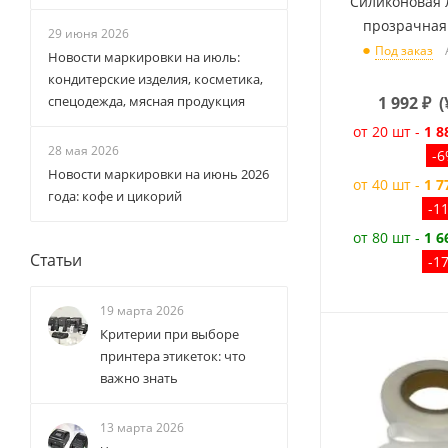
Силиконовая 
прозрачная
29 июня 2026
Под заказ
Новости маркировки на июль:
кондитерские изделия, косметика,
1 992
₽
(
спецодежда, мясная продукция
от 20 шт -
1 8
28 мая 2026
-
Новости маркировки на июнь 2026
от 40 шт -
1 7
года: кофе и цикорий
-1
от 80 шт -
1 6
Статьи
-1
19 марта 2026
Критерии при выборе
принтера этикеток: что
важно знать
13 марта 2026