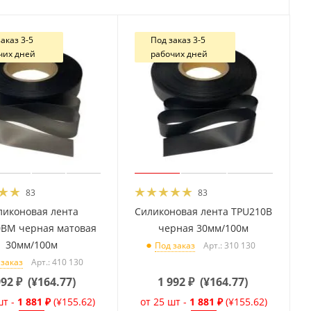
аказ 3-5
Под заказ 3-5
чих дней
рабочих дней
83
83
ликоновая лента
Силиконовая лента TPU210B
0BM черная матовая
черная 30мм/100м
30мм/100м
Арт.: 310 130
Под заказ
Арт.: 410 130
 заказ
992
₽
(
¥164.77
)
1 992
₽
(
¥164.77
)
шт -
1 881 ₽
(¥155.62)
от 25 шт -
1 881 ₽
(¥155.62)