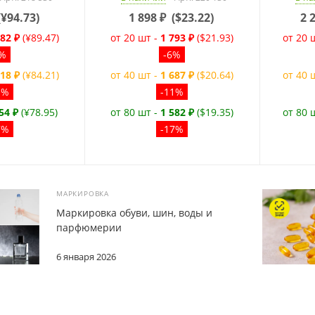
(
¥94.73
)
1 898
₽
(
$23.22
)
2 
082 ₽
(¥89.47)
от 20 шт -
1 793 ₽
($21.93)
от 20 
6%
-6%
018 ₽
(¥84.21)
от 40 шт -
1 687 ₽
($20.64)
от 40 
1%
-11%
54 ₽
(¥78.95)
от 80 шт -
1 582 ₽
($19.35)
от 80 
7%
-17%
МАРКИРОВКА
Маркировка обуви, шин, воды и
парфюмерии
6 января 2026