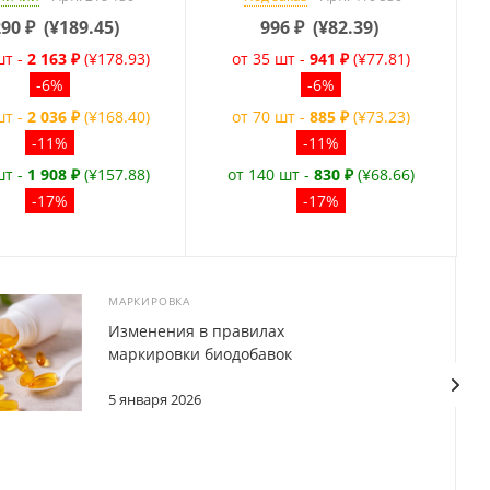
290
₽
(
¥189.45
)
996
₽
(
¥82.39
)
шт -
2 163 ₽
(¥178.93)
от 35 шт -
941 ₽
(¥77.81)
-6%
-6%
шт -
2 036 ₽
(¥168.40)
от 70 шт -
885 ₽
(¥73.23)
-11%
-11%
шт -
1 908 ₽
(¥157.88)
от 140 шт -
830 ₽
(¥68.66)
-17%
-17%
МАРКИРОВКА
Изменения в правилах
маркировки биодобавок
5 января 2026