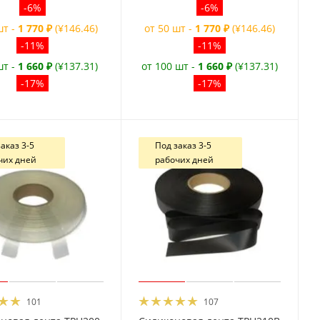
-6%
-6%
шт -
1 770 ₽
(¥146.46)
от 50 шт -
1 770 ₽
(¥146.46)
-11%
-11%
шт -
1 660 ₽
(¥137.31)
от 100 шт -
1 660 ₽
(¥137.31)
-17%
-17%
аказ 3-5
Под заказ 3-5
чих дней
рабочих дней
101
107