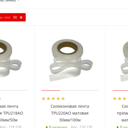
растание)
ы, мм:
30
5
вая лента
Силиконовая лента
Си
я TPU218AO
TPU220AO матовая
прем
30мм/50м
30мм/100м
ма
Арт.: 218 530
Арт.: 220 130
В наличии
В н