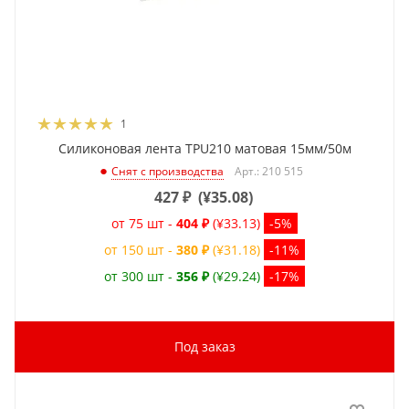
1
Силиконовая лента TPU210 матовая 15мм/50м
Арт.: 210 515
Снят с производства
427
₽
(
¥35.08
)
от 75 шт -
404 ₽
(¥33.13)
-5%
от 150 шт -
380 ₽
(¥31.18)
-11%
от 300 шт -
356 ₽
(¥29.24)
-17%
Под заказ