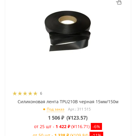
6
Силиконовая лента TPU210B черная 15мм/150м
Арт.: 311 515
Под заказ
1 506
₽
(
¥123.57
)
от 25 шт -
1 422 ₽
(¥116.71)
-6%
от 50 шт -
1 338 ₽
(¥109.84)
-11%