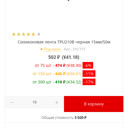
4
Силиконовая лента TPU210B черная 15мм/50м
Арт.: 310 515
Под заказ
502
₽
(
¥41.18
)
от 75 шт -
474 ₽
(¥38.90)
-6%
от 150 шт -
446 ₽
(¥36.61)
-11%
от 300 шт -
418 ₽
(¥34.32)
-17%
В корзину
Общая стоимость
5 020 ₽