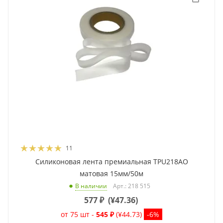
11
Силиконовая лента премиальная TPU218AO
матовая 15мм/50м
Арт.: 218 515
В наличии
577
₽
(
¥47.36
)
от 75 шт -
545 ₽
(¥44.73)
-6%