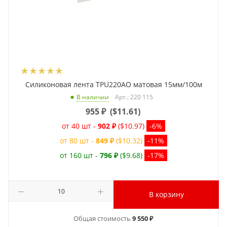
Силиконовая лента TPU220AO матовая 15мм/100м
Арт.: 220 115
В наличии
955
₽
(
$11.61
)
от 40 шт -
902 ₽
($10.97)
-6%
от 80 шт -
849 ₽
($10.32)
-11%
от 160 шт -
796 ₽
($9.68)
-17%
В корзину
Общая стоимость
9 550 ₽