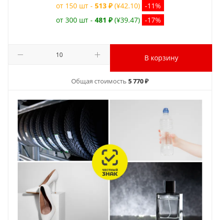
от 150 шт -
513 ₽
(¥42.10)
-11%
от 300 шт -
481 ₽
(¥39.47)
-17%
В корзину
Общая стоимость
5 770 ₽