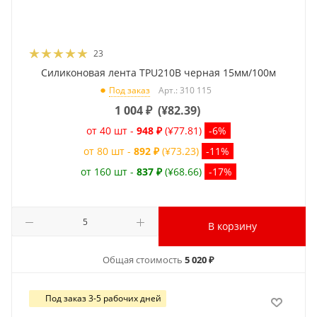
23
Силиконовая лента TPU210B черная 15мм/100м
Арт.: 310 115
Под заказ
1 004
₽
(
¥82.39
)
от 40 шт -
948 ₽
(¥77.81)
-6%
от 80 шт -
892 ₽
(¥73.23)
-11%
от 160 шт -
837 ₽
(¥68.66)
-17%
В корзину
Общая стоимость
5 020 ₽
Под заказ 3-5 рабочих дней