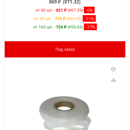
869
₽
(
¥71.32
)
от 40 шт -
821 ₽
(¥67.35)
-6%
от 80 шт -
772 ₽
(¥63.39)
-11%
от 160 шт -
724 ₽
(¥59.43)
-17%
Под заказ