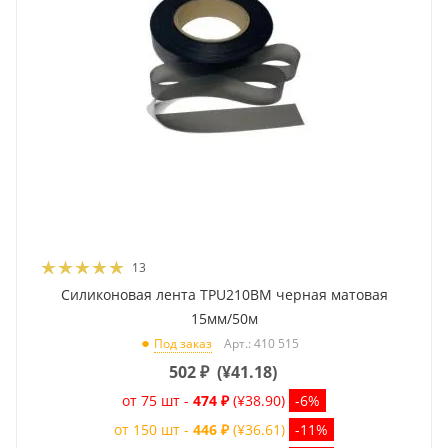
13
Силиконовая лента TPU210BM черная матовая
15мм/50м
Арт.: 410 515
Под заказ
502
₽
(
¥41.18
)
от 75 шт -
474 ₽
(¥38.90)
-6%
от 150 шт -
446 ₽
(¥36.61)
-11%