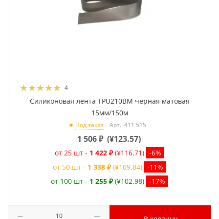
4
Силиконовая лента TPU210BM черная матовая
15мм/150м
Арт.: 411 515
Под заказ
1 506
₽
(
¥123.57
)
от 25 шт -
1 422 ₽
(¥116.71)
-6%
от 50 шт -
1 338 ₽
(¥109.84)
-11%
от 100 шт -
1 255 ₽
(¥102.98)
-17%
В корзину