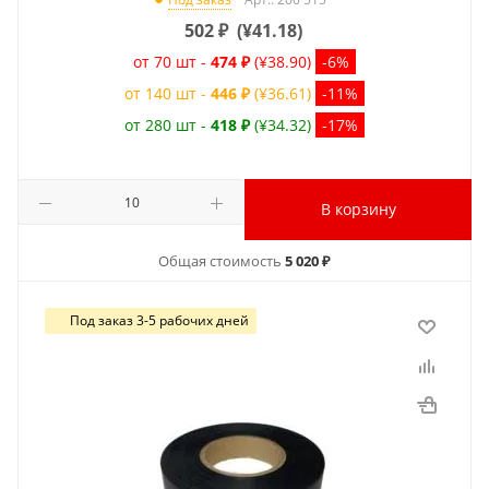
502
₽
(
¥41.18
)
от 70 шт -
474 ₽
(¥38.90)
-6%
от 140 шт -
446 ₽
(¥36.61)
-11%
от 280 шт -
418 ₽
(¥34.32)
-17%
В корзину
Общая стоимость
5 020 ₽
Под заказ 3-5 рабочих дней