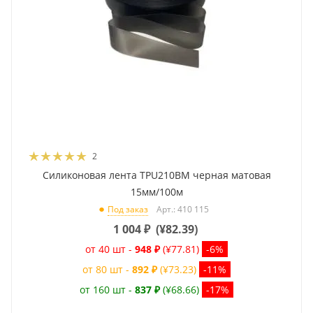
2
Силиконовая лента TPU210BM черная матовая
15мм/100м
Арт.: 410 115
Под заказ
1 004
₽
(
¥82.39
)
от 40 шт -
948 ₽
(¥77.81)
-6%
от 80 шт -
892 ₽
(¥73.23)
-11%
от 160 шт -
837 ₽
(¥68.66)
-17%