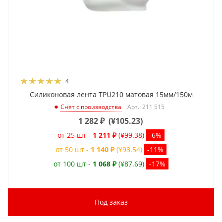
4
Силиконовая лента TPU210 матовая 15мм/150м
Арт.: 211 515
Снят с производства
1 282
₽
(
¥105.23
)
от 25 шт -
1 211 ₽
(¥99.38)
-6%
от 50 шт -
1 140 ₽
(¥93.54)
-11%
от 100 шт -
1 068 ₽
(¥87.69)
-17%
Под заказ